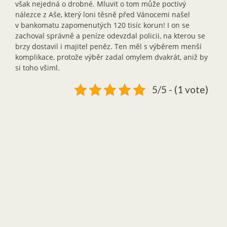
však nejedná o drobné. Mluvit o tom může poctivý
nálezce z Aše, který loni těsně před Vánocemi našel
v bankomatu zapomenutých 120 tisíc korun! I on se
zachoval správně a peníze odevzdal policii, na kterou se
brzy dostavil i majitel peněz. Ten měl s výběrem menší
komplikace, protože výběr zadal omylem dvakrát, aniž by
si toho všiml.
5/5 - (1 vote)