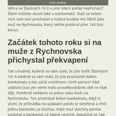
Foto: pixabay
Výhra ve Šťastných 10 či v jiné loterii pořád nepřichází?
Štěstí můžete zkusit také u bankomatů. Stačí se kolem
nich sem tam procházet a možná budete mít štěstí jako
muž na Rychnovsku, který takhle posbíral přes 144 tisíc
korun.
Začátek tohoto roku si na
muže z Rychnovska
přichystal překvapení
Tak schválně, kolikrát se vám stalo, že jste trefili Šťastných
10? A kolikrát se vám stalo, že jste procházeli kolem
bankomatu a ten začal zničehonic chrlit peníze? Obě
události jsou jen velmi málo pravděpodobné, obě se však
dějí. Poměrně nedávno se jedna stala muži na
Rychnovsku. Ten procházel kolem bankomatu, když si
všiml, že přihrádka na vydávání peněz je otevřená a chrlí
jednu bankovku za druhou. Když muž všechny peníze
posbíral a bankomat už žádné nechrlil, dopočítal se 144