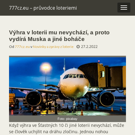
777cz.eu – průvodce loteriemi
Rozba
navig
Výhra v loterii mu nevychází, a proto
vydírá Muska a jiné boháče
27.2.2022
Od
777cz.eu
v
Novinky a zprávy z loterie
Foto: pixabay
Když výhra ve Šťastných 10 či jiné loterii nevychází, může
se člověk uchýlit na dráhu zločinu. Jednou nohou