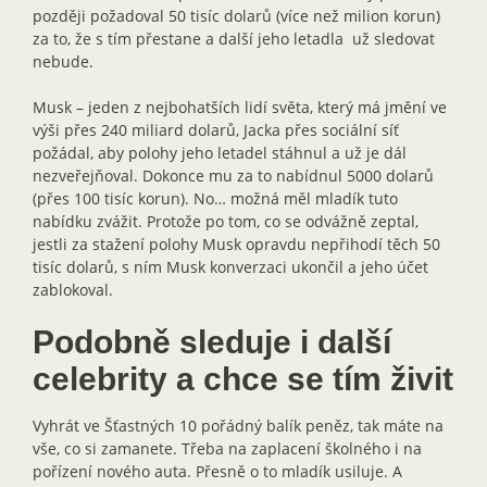
později požadoval 50 tisíc dolarů (více než milion korun)
za to, že s tím přestane a další jeho letadla už sledovat
nebude.
Musk – jeden z nejbohatších lidí světa, který má jmění ve
výši přes 240 miliard dolarů, Jacka přes sociální síť
požádal, aby polohy jeho letadel stáhnul a už je dál
nezveřejňoval. Dokonce mu za to nabídnul 5000 dolarů
(přes 100 tisíc korun). No… možná měl mladík tuto
nabídku zvážit. Protože po tom, co se odvážně zeptal,
jestli za stažení polohy Musk opravdu nepřihodí těch 50
tisíc dolarů, s ním Musk konverzaci ukončil a jeho účet
zablokoval.
Podobně sleduje i další
celebrity a chce se tím živit
Vyhrát ve Šťastných 10 pořádný balík peněz, tak máte na
vše, co si zamanete. Třeba na zaplacení školného i na
pořízení nového auta. Přesně o to mladík usiluje. A