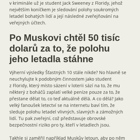
v kriminále už je student Jack Sweeney z Floridy, jehož
největším koníčkem je sledování polohy soukromých
letadel bohatých lidí a její následné zveřejňování na
veřejných účtech.
Po Muskovi chtěl 50 tisíc
dolarů za to, že polohu
jeho letadla stáhne
Výherní výsledky Šťastných 10 stále nikde? No hlavně se
neuchylujte k podobným činnostem jako student
z Floridy, který místo sázení v loterii sází na to, že mu
některý z boháčů zaplatí velké peníze pouze za to, že
přestane dělat to, co teď aktuálně dělá. A co dělá? Jako
velký fanoušek letectví se na internetu baví tím, že
sleduje polohu letadel vlivných, slavných a zámožných
lidí. Tu pak zveřejní, což představuje obrovské
bezpečnostní riziko pro ty, kteří v letadlech jsou.
Takhle si zaměřil například Muskův letoun, aby po něm