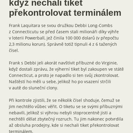
když nechali tiket
překontrolovat terminálem
Frank Laquitara se svou družkou Debbi Long-Combs
z Connecticutu se před časem stali milionáři díky výhře
v loterii Powerball, jež činila 100 000 dolarů (v přepočtu
2,3 milionu korun). Správně totiž tipnuli 4 z 6 tažených
čísel.
Frank s Debbi jeli akorát navštívit příbuzné do Virginie,
když dostali zprávu, že výherní tiket byl zakoupen ve státě
Connecticut, a proto je napadlo si ten svůj zkontrolovat.
Naštěstí ho měli u sebe, jelikož ho po vsazení strčili
v autě do sluneční clony.
Při kontrole zjistili, že se několik čísel shoduje, čemuž se
jim nechtělo vůbec věřit. O tiketu se se svými příbuznými
nebavili, jelikož si výhrou nebyli stoprocentně jisti a
nechtěli dělat zbytečný rozruch. Tu jim nakonec potvrdila
až obsluha prodejny, kde si nechali tiket překontrolovat
terminálem.