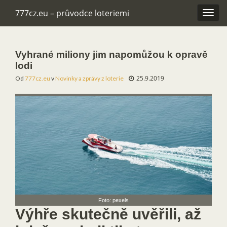
777cz.eu – průvodce loteriemi
Rozba
navig
Vyhrané miliony jim napomůžou k opravě
lodi
25.9.2019
Od
777cz.eu
v
Novinky a zprávy z loterie
Foto: pexels
Výhře skutečně uvěřili, až