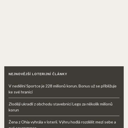
NEJNOVĚJŠÍ LOTERIJNÍ ČLÁNKY
V nedělní Sportce je 228 milionů korun. Bonus už se přibližuje
ke své hranici
Zloději ukradli z obchodu stavebnici Lego za několik milionů
korun
Žena z Ohia vyhrála v loterii. Výhru hodlá rozdělit mezi sebe a
své sourozence