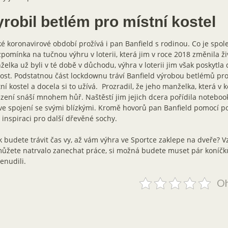
robil betlém pro místní kostel
é koronavirové období prožívá i pan Banfield s rodinou. Co je spol
zpomínka na tučnou výhru v loterii, která jim v roce 2018 změnila ži
elka už byli v té době v důchodu, výhra v loterii jim však poskytla 
ost. Podstatnou část lockdownu tráví Banfield výrobou betlémů pro
ní kostel a docela si to užívá. Prozradil, že jeho manželka, která v k
ení snáší mnohem hůř. Naštěstí jim jejich dcera pořídila noteboo
ve spojení se svými blízkými. Kromě hovorů pan Banfield pomocí p
 inspiraci pro další dřevěné sochy.
k budete trávit čas vy, až vám výhra ve Sportce zaklepe na dveře? 
ůžete natrvalo zanechat práce, si možná budete muset pár koníčků
enudili.
Oh