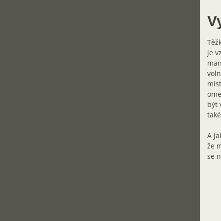
Vy
Těžk
je v
manž
voln
míst
omez
být 
také
A ja
že m
se n