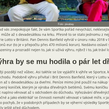
Foto: pixabay
d vás znepokojuje fakt, že vám Sportka pořád nevychází, neklesejte 
ž může až s devadesátkou na krku. Přesně to se stalo jednomu z ne
rie Lotto v Británii. Pan Dennis Banfield vyhrál v únoru roku 2018 v l
onů eur (to je v přepočtu přes 470 milionů korun). Nedávno oslavil
zeniny a prozradil nejen to, jak si užívá výhru, nýbrž i to, jak tráví
hra by se mu hodila o pár let d
ji později než vůbec. Asi takhle se lze vyjádřit k výhře ve Sportce, k
chodu. Podobně výhru přivítal i Brit Dennis Banfield, který v Lottu 
n až s devadesátkou za dveřmi. Peníze mimo jiné použil na nákup 
bený koníček, kterým je výroba dřevěných betlémů. Svému koníčku
t naplno věnovat až s odchodem do důchodu. Vyřezávání dřevěných
čné a jako elektrikář se činnosti nemohl věnovat v takové míře, v ja
o pochyb, že v podobných případech by se výherní výsledky Sportk
ily ještě před důchodem.