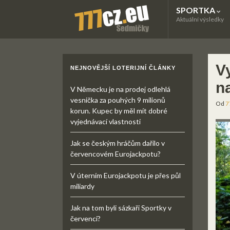
SPORTKA
Aktuální výsledky
Vy
NEJNOVĚJŠÍ LOTERIJNÍ ČLÁNKY
n
V Německu je na prodej odlehlá
vesnička za pouhých 9 milionů
Od
7
korun. Kupec by měl mít dobré
vyjednávací vlastnosti
Jak se českým hráčům dařilo v
červencovém Eurojackpotu?
V úterním Eurojackpotu je přes půl
miliardy
Jak na tom byli sázkaři Sportky v
červenci?