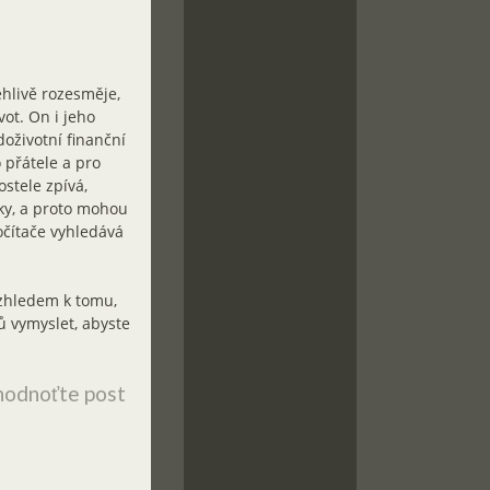
ehlivě rozesměje,
vot. On i jeho
doživotní finanční
 přátele a pro
ostele zpívá,
ky, a proto mohou
očítače vyhledává
Vzhledem k tomu,
 vymyslet, abyste
odnoťte post