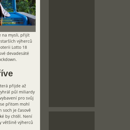
na mysli, přijít
jstarších výherců
oterii Lotto 18
 své devadesáté
 lockdown.
říve
terá přijde až
vyhrál půl miliardy
vybavení pro svůj
 se přitom mohl
 soch je časově
ké by chtěl. Není
y většině výherců