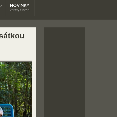
NOVINKY
Zprávy z loterií
esátkou