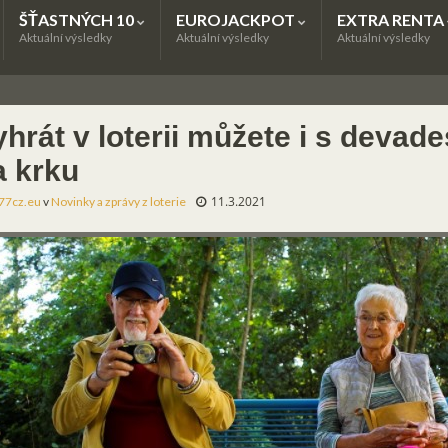
ŠŤASTNÝCH 10
EUROJACKPOT
EXTRA RENTA
Aktuální výsledky
Aktuální výsledky
Aktuální výsledky
hrát v loterii můžete i s devad
a krku
11.3.2021
77cz.eu
v
Novinky a zprávy z loterie