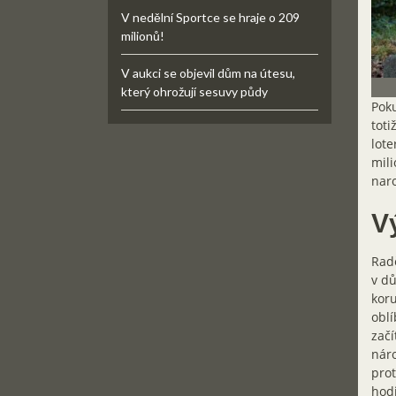
V nedělní Sportce se hraje o 209
milionů!
V aukci se objevil dům na útesu,
který ohrožují sesuvy půdy
Poku
toti
lote
mili
naro
Vý
Radě
v dů
koru
oblí
začí
náro
prot
hod