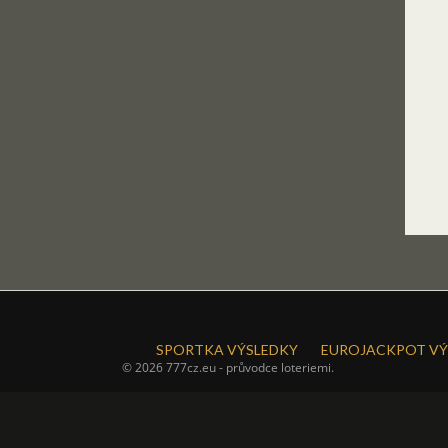
SPORTKA VÝSLEDKY
EUROJACKPOT VÝ
© 2026 777cz.eu - průvodce loteriemi.