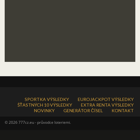
SPORTKA VÝSLEDKY
EUROJACKPOT VÝSLEDKY
ŠŤASTNÝCH 10 VÝSLEDKY
EXTRA RENTA VÝSLEDKY
NOVINKY
GENERÁTOR ČÍSEL
KONTAKT
© 2026 777cz.eu - průvodce loteriemi.