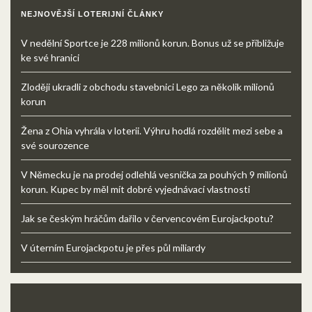
NEJNOVĚJŠÍ LOTERIJNÍ ČLÁNKY
V nedělní Sportce je 228 milionů korun. Bonus už se přibližuje
ke své hranici
Zloději ukradli z obchodu stavebnici Lego za několik milionů
korun
Žena z Ohia vyhrála v loterii. Výhru hodlá rozdělit mezi sebe a
své sourozence
V Německu je na prodej odlehlá vesnička za pouhých 9 milionů
korun. Kupec by měl mít dobré vyjednávací vlastnosti
Jak se českým hráčům dařilo v červencovém Eurojackpotu?
V úterním Eurojackpotu je přes půl miliardy