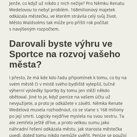
Jenže, co když už nikdo z nich nežije? Pro Němku Renatu
Wedelovou to nebyl problém. 168milionový majetek
odkázala městečku, ve kterém strávila celý svůj život.
Město Waldsolms tak může pro příští rok počítat
s navýšeným rozpočtem.
Darovali byste výhru ve
Sportce na rozvoj vašeho
města?
I přesto, že má kde kdo řadu připomínek k tomu, co by na
svém městě či v místě svého bydliště vylepšil, tučné
výherní výsledky Sportky by tomu jen stěží někdo
obětoval. Jiné to je, když peníze na vašem účtu už
nevyužijete, a proto je odkážete v závěti. Němka Renate
Wedelová musela rozhodnout, co se stane s 168 miliony
po její smrti. Logicky nejdříve myslela na svou sestru. Ta
ale zemřela ještě dříve, a proto velkou sumu jako
náhradní řešení odkázala městu. Jak starosta městečka
uvedl, doteď tomu nikdo nemůže uvěřit. Peníze se použijí