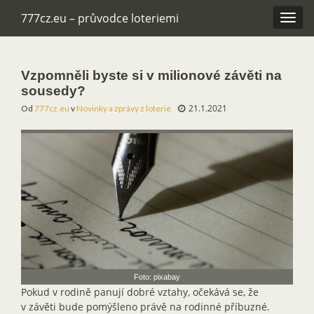
777cz.eu – průvodce loteriemi
Rozba
navig
Vzpomněli byste si v milionové závěti na
sousedy?
21.1.2021
Od
777cz.eu
v
Novinky a zprávy z loterie
Foto: pixabay
Pokud v rodině panují dobré vztahy, očekává se, že
v závěti bude pomýšleno právě na rodinné příbuzné.