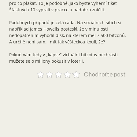
pro co plakat. To je podobné, jako byste výherní tiket
Šťastných 10 vyprali v pračce a nadobro zničili.
Podobných případů je celá řada. Na sociálních sítích si
například James Howells posteskl, že v minulosti
nedopatřením vyhodil disk, na kterém měl 7 500 bitconů.
A určtiě není sám… mít tak věšteckou kouli, že?
Pokud vám tedy v „kapse” virtuální bitcoiny nechrastí,
můžete se o miliony pokusit v loterii.
Ohodnoťte post