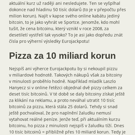
aktuální kurz už raději ani nesledujete. Ten se vyšplhal
dokonce nad hladinu 50 tisíc dolarů (to je v přepočtu přes
milion korun). Najít v kapse svého online kabátu jediný
bitcoin, to je jako vyhrát ve Sportce. Jenomže, kdo mohl
tušit, že cena bitcoinu, který vznikl v roce 2008, za
desetiletí vystřelí tak vysoko? To je asi jako dopředu znát
čísla pro výherní výsledky Eurojackpotu!
Pizza za 10 miliard korun
Nejspíš ani výherce Eurojackpotu by si nekoupil pizzu
v miliardové hodnotě. Takových nákupů však za bitcoiny
v minulosti proběhlo hodně. Například mladík Laszlo
Hanyecz si v online řetězci objednal dvě pizzy celkem za
deset tisíc bitcoinů. V té době se daly bitcoiny získat ještě
za klikání na reklamu, a proto neváhal utratit 10 tisíc
bitcoinů za pizzu, která stála 25 dolarů. Tehdy si snad
ještě pochvaloval, že pro naplnění žaludku nemusí
vytahovat reálné peníze. Jenže teď, při aktuálním kurzu
bitcoinu, ho pizza z minulosti nejspíš v žaludku tíží. Dnes
10 tisíc bitcoinů = přibližně přes 10 miliard korun. Tedy je