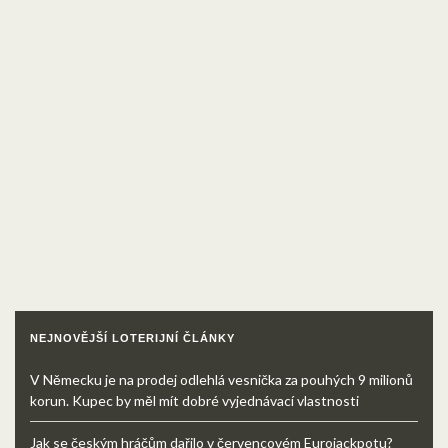
NEJNOVĚJŠÍ LOTERIJNÍ ČLÁNKY
V Německu je na prodej odlehlá vesnička za pouhých 9 milionů
korun. Kupec by měl mít dobré vyjednávací vlastnosti
Jak se českým hráčům dařilo v červencovém Eurojackpotu?