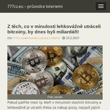
777cz.eu – průvodce loteriemi
Rozba
navig
Z těch, co v minulosti lehkovážně utráceli
bitcoiny, by dnes byli miliardáři!
23.2.2021
Od
777cz.eu
v
Novinky a zprávy z loterie
Foto: pexels
Pokud patříte mezi ty, kteří v minulosti vlastnili bitcoiny a
lehkovážně je utratili třeba za nákup pizzy, nejspíš jejich