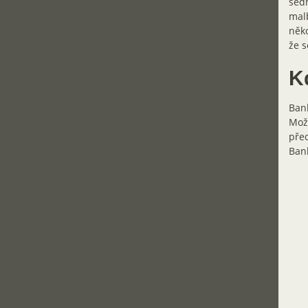
sedm
malb
něko
že s
K
Bank
Možn
před
Bank