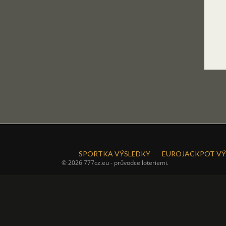
SPORTKA VÝSLEDKY
EUROJACKPOT VÝ
© 2026 777cz.eu - průvodce loteriemi.