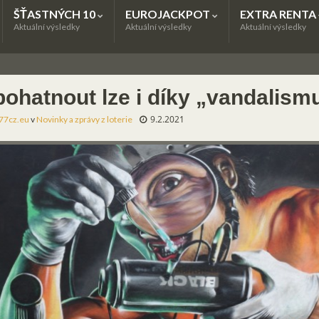
ŠŤASTNÝCH 10
EUROJACKPOT
EXTRA RENTA
Aktuální výsledky
Aktuální výsledky
Aktuální výsledky
bohatnout lze i díky „vandalism
9.2.2021
77cz.eu
v
Novinky a zprávy z loterie