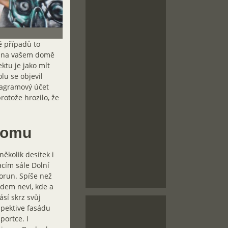
ě případů to
se na vašem domě
ktu je jako mít
lu se objevil
tagramový účet
rotože hrozilo, že
 domu
ěkolik desítek i
cím sále Dolní
orun. Spíše než
edem neví, kde a
sí skrz svůj
spektive fasádu
portce. I