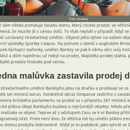
Foto: pixabay
 vám někdo pomaluje fasádu domu, který chcete prodat, ve většin
ená, že musíte jít s cenou dolů. To však neplatí v případě, když 
dí uznávaný streetartový umělec. Objevit jeho výtvor na vašem obje
rní výsledky Sportky v kapse. Na jednom z domů v anglickém Bristo
zek kýchající stařenky, umělec Banksy se pak k němu skrz svůj ins
lásil a dům najednou už nebyl na prodej. Majitelka prodej stáhla, p
bjekt prodala hluboko pod cenou.
edna malůvka zastavila prodej
 streetartového umělce Banksyho jdou na dračku a prodávají se za n
lik set milionů korun. Konkrétně obraz šimpanze sedícího v zaseda
ovny britského parlamentu se prodal za v přepočtu 287 milionů k
ická plátna lákají Banksyho budovy a nejrůznější objekty. Nikdo př
 malůvka se objeví. Teprve až s odstupem času se k ní Banksy přihlá
agramový účet. Proto není divu, že většina lidí by umělci plátno (re
o domu) poskytla dobrovolně. Vždyť je to podobné, jako vyhrát ve S