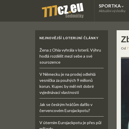
SPORTKA
Aktuální výsledky
Z
NEJNOVĚJŠÍ LOTERIJNÍ ČLÁNKY
Od
7
Žena z Ohia vyhrála v loterii. Výhru
hodlá rozdělit mezi sebe a své
sourozence
V Německu je na prodej odlehlá
vesnička za pouhých 9 milionů
korun. Kupec by měl mít dobré
vyjednávací vlastnosti
Jak se českým hráčům dařilo v
červencovém Eurojackpotu?
V úterním Eurojackpotu je přes půl
miliardy