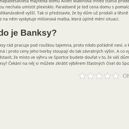
apadesátiletá majitelka domu Ailien Makinová ihned stáhla prode
u nechala umístit plexisklo. Paradoxně je teď cena domu s poma
likanásobně vyšší. Tak si představte, že by dům už prodali a těsně p
e na něm vyskytuje milionová malba, která úplně mění situaci.
do je Banksy?
sy rád pracuje pod rouškou tajemna, proto nikdo pořádně neví, o 
á i proto ceny jeho tvorby stoupají do tak závratných výšin. A co v
stavit, že místo ve výhru ve Sportce budete doufat v to, že váš d
sy? Čekání na něj si můžete zkrátit výběrem šťastných čísel do Spo
Oh