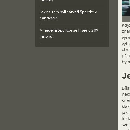
Jak na tom byli sázkaři Sportky v
červenci?
Když
V nedělní Sportce se hraje o 209
znam
milionů!
vyřá
výhe
obrá
přih
by o
J
Díla
něko
sněm
klas
jaká
inst
svéh