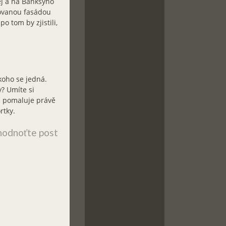
j a na Banksyho
lovanou fasádou
o tom by zjistili,
koho se jedná.
y? Umíte si
ům pomaluje právě
rtky.
odnoťte post