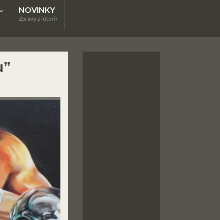
NOVINKY
Zprávy z loterií
u”