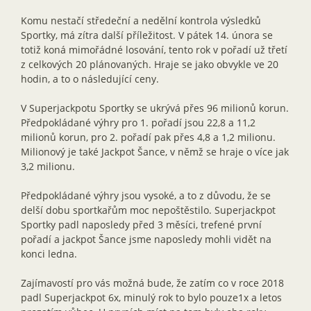
Komu nestačí středeční a nedělní kontrola výsledků
Sportky, má zítra další příležitost. V pátek 14. února se
totiž koná mimořádné losování, tento rok v pořadí už třetí
z celkových 20 plánovaných. Hraje se jako obvykle ve 20
hodin, a to o následující ceny.
V Superjackpotu Sportky se ukrývá přes 96 milionů korun.
Předpokládané výhry pro 1. pořadí jsou 22,8 a 11,2
milionů korun, pro 2. pořadí pak přes 4,8 a 1,2 milionu.
Milionový je také Jackpot Šance, v němž se hraje o více jak
3,2 milionu.
Předpokládané výhry jsou vysoké, a to z důvodu, že se
delší dobu sportkařům moc nepoštěstilo. Superjackpot
Sportky padl naposledy před 3 měsíci, trefené první
pořadí a jackpot Šance jsme naposledy mohli vidět na
konci ledna.
Zajímavostí pro vás možná bude, že zatím co v roce 2018
padl Superjackpot 6x, minulý rok to bylo pouze1x a letos