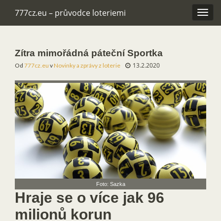
777cz.eu – průvodce loteriemi
Rozba
navig
Zítra mimořádná páteční Sportka
13.2.2020
Od
777cz.eu
v
Novinky a zprávy z loterie
Foto: Sazka
Hraje se o více jak 96
milionů korun