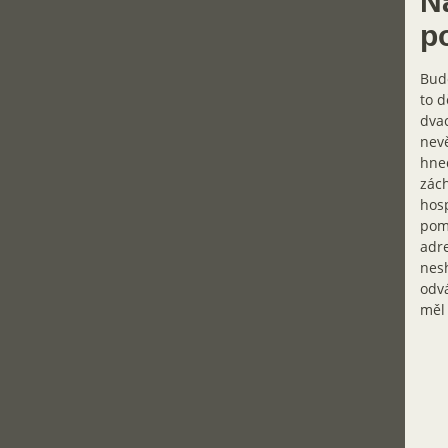
Na
p
Bude
to d
dvac
nevě
hned
zách
hosp
pomo
adre
nesh
odvá
měl 