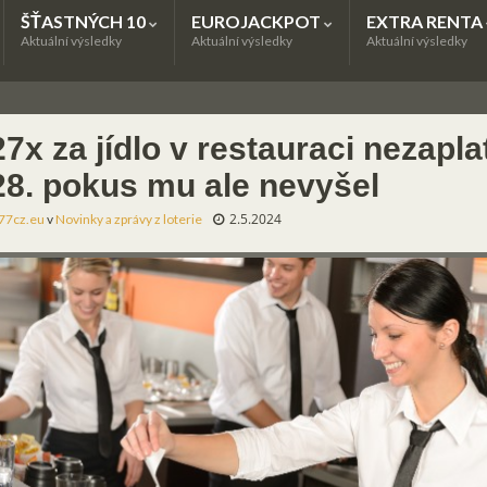
ŠŤASTNÝCH 10
EUROJACKPOT
EXTRA RENTA
Aktuální výsledky
Aktuální výsledky
Aktuální výsledky
7x za jídlo v restauraci nezapla
28. pokus mu ale nevyšel
2.5.2024
77cz.eu
v
Novinky a zprávy z loterie