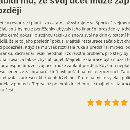
bídl mu, že svůj účet může zapl
ozději
te v restauraci platit i za ostatní, až vyhrajete ve Sportce? Nejm
ělal, aniž by mu z peněženky ubývaly jeho finanční prostředky. Když
áté osmé pokusil o stejnou taktiku a znovu zval na drinky ostatní h
děl, že je to jeho poslední pokus. Majiteli restaurace začalo být c
 podezřelé. Když se mu však roztřásla ruka a předstíral mrtvici, ok
ranku. Záchranáři však neodhalili zdravotní problém, pro který by
italizovali, a tak se chystali odjet. Majiteli restaurace bylo muže i t
c alespoň tím, že svůj účet může zaplatit později. Když mu neplati
su, jeden ze záchranářů, kteří byli pořád na místě, zpozorněl. Tato 
odovala s adresou, kterou obdrželi oni. Proto na místo vyjela i pol
děla v poutech. Teprve až po tomto incidentu se majitel restaurace
tu čest.