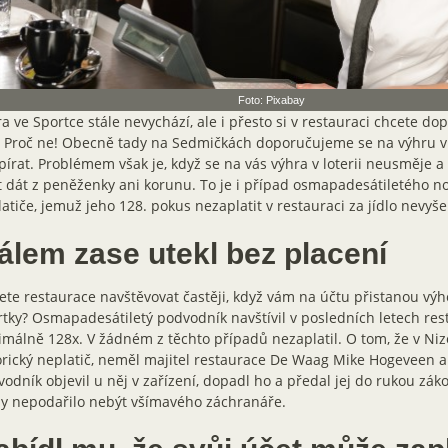
Foto: Pixabay
a ve Sportce stále nevychází, ale i přesto si v restauraci chcete dop
? Proč ne! Obecně tady na Sedmičkách doporučujeme se na výhru v lo
írat. Problémem však je, když se na vás výhra v loterii neusměje 
t dát z peněženky ani korunu. To je i případ osmapadesátiletého n
atiče, jemuž jeho 128. pokus nezaplatit v restauraci za jídlo nevyšel
álem zase utekl bez placení
te restaurace navštěvovat častěji, když vám na účtu přistanou výh
tky? Osmapadesátiletý podvodník navštívil v posledních letech res
málně 128x. V žádném z těchto případů nezaplatil. O tom, že v Ni
rický neplatič, neměl majitel restaurace De Waag Mike Hogeveen a
odník objevil u něj v zařízení, dopadl ho a předal jej do rukou zák
dy nepodařilo nebýt všímavého záchranáře.