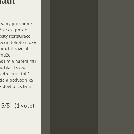
atit
enovaný podvodník
 se asi po sto
osty restaurace,
hování tohoto muže
amžitě zavolal
 muže
ak líto a nabídl mu
č hlásil svou
adresa se totiž
icie a podvodníka
 dovtípil, s kým
5/5 - (1 vote)