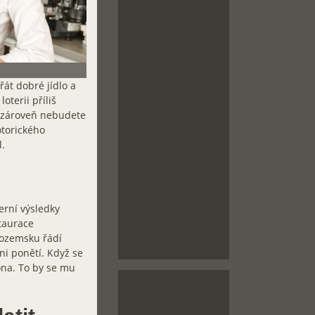
řát dobré jídlo a
terii příliš
a zároveň nebudete
otorického
.
erní výsledky
taurace
zozemsku řádí
ni ponětí. Když se
ona. To by se mu