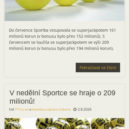
Do července Sportka vstupovala se superjackpotem 161
milionů korun (v bonusu bylo přes 152 milionů). S
červencem se loučila se superjackpotem ve výši 209
milionů korun (v bonusu bylo přes 194 milionů korun).
Pokračovat ve čtení
V nedělní Sportce se hraje o 209
milionů!
2.8.2026
Od
777cz.eu
v
Novinky a zprávy z loterie