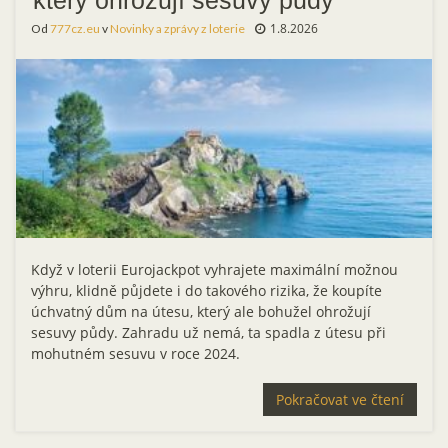
který ohrožují sesuvy půdy
1.8.2026
Od
777cz.eu
v
Novinky a zprávy z loterie
Když v loterii Eurojackpot vyhrajete maximální možnou
výhru, klidně půjdete i do takového rizika, že koupíte
úchvatný dům na útesu, který ale bohužel ohrožují
sesuvy půdy. Zahradu už nemá, ta spadla z útesu při
mohutném sesuvu v roce 2024.
Pokračovat ve čtení