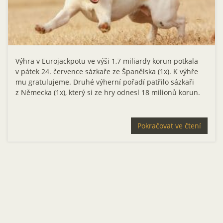
Výhra v Eurojackpotu ve výši 1,7 miliardy korun potkala
v pátek 24. července sázkaře ze Španělska (1x). K výhře
mu gratulujeme. Druhé výherní pořadí patřilo sázkaři
z Německa (1x), který si ze hry odnesl 18 milionů korun.
Pokračovat ve čtení