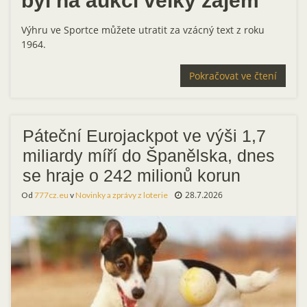
byl na aukci velký zájem
Výhru ve Sportce můžete utratit za vzácný text z roku
1964.
Pokračovat ve čtení
Páteční Eurojackpot ve výši 1,7
miliardy míří do Španělska, dnes
se hraje o 242 milionů korun
28.7.2026
Od
777cz.eu
v
Novinky a zprávy z loterie