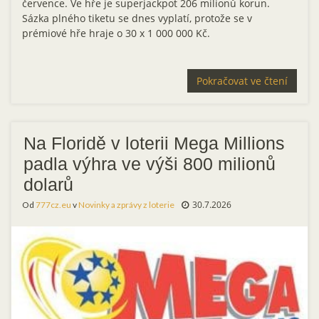
července. Ve hře je superjackpot 206 milionů korun.
Sázka plného tiketu se dnes vyplatí, protože se v
prémiové hře hraje o 30 x 1 000 000 Kč.
Pokračovat ve čtení
Na Floridě v loterii Mega Millions
padla výhra ve výši 800 milionů
dolarů
30.7.2026
Od
777cz.eu
v
Novinky a zprávy z loterie