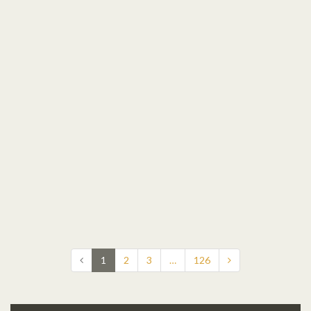
1
2
3
…
126