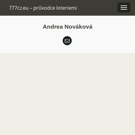
777cz.eu – průvodce loteriemi
Rozba
navig
Andrea Nováková