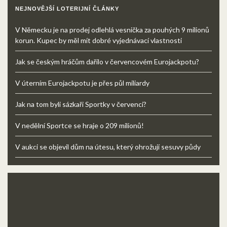
NEJNOVĚJŠÍ LOTERIJNÍ ČLÁNKY
V Německu je na prodej odlehlá vesnička za pouhých 9 milionů
korun. Kupec by měl mít dobré vyjednávací vlastnosti
Jak se českým hráčům dařilo v červencovém Eurojackpotu?
V úterním Eurojackpotu je přes půl miliardy
Jak na tom byli sázkaři Sportky v červenci?
V nedělní Sportce se hraje o 209 milionů!
V aukci se objevil dům na útesu, který ohrožují sesuvy půdy