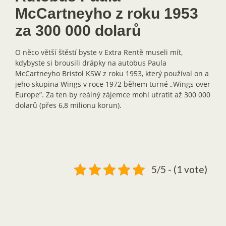
McCartneyho z roku 1953
za 300 000 dolarů
O něco větší štěstí byste v Extra Rentě museli mít,
kdybyste si brousili drápky na autobus Paula
McCartneyho Bristol KSW z roku 1953, který používal on a
jeho skupina Wings v roce 1972 během turné „Wings over
Europe”. Za ten by reálný zájemce mohl utratit až 300 000
dolarů (přes 6,8 milionu korun).
5/5 - (1 vote)