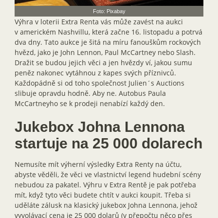
Foto: Pixabay
Výhra v loterii Extra Renta vás může zavést na aukci
v americkém Nashvillu, která začne 16. listopadu a potrvá
dva dny. Tato aukce je šitá na míru fanouškům rockových
hvězd, jako je John Lennon, Paul McCartney nebo Slash.
Dražit se budou jejich věci a jen hvězdy ví, jakou sumu
peněz nakonec vytáhnou z kapes svých příznivců.
Každopádně si od toho společnost Julien´s Auctions
slibuje opravdu hodně. Aby ne. Autobus Paula
McCartneyho se k prodeji nenabízí každý den.
Jukebox Johna Lennona
startuje na 25 000 dolarech
Nemusíte mít výherní výsledky Extra Renty na účtu,
abyste věděli, že věci ve vlastnictví legend hudební scény
nebudou za pakatel. Výhru v Extra Rentě je pak potřeba
mít, když tyto věci budete chtít v aukci koupit. Třeba si
uděláte zálusk na klasický jukebox Johna Lennona, jehož
vyvolávací cena je 25 000 dolarů (v přepočtu něco přes