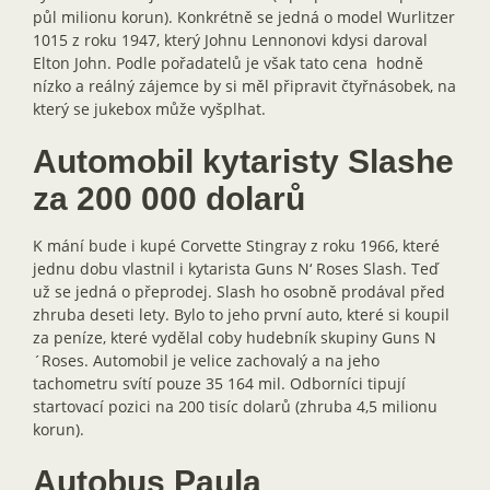
půl milionu korun). Konkrétně se jedná o model Wurlitzer
1015 z roku 1947, který Johnu Lennonovi kdysi daroval
Elton John. Podle pořadatelů je však tato cena hodně
nízko a reálný zájemce by si měl připravit čtyřnásobek, na
který se jukebox může vyšplhat.
Automobil kytaristy Slashe
za 200 000 dolarů
K mání bude i kupé Corvette Stingray z roku 1966, které
jednu dobu vlastnil i kytarista Guns N‘ Roses Slash. Teď
už se jedná o přeprodej. Slash ho osobně prodával před
zhruba deseti lety. Bylo to jeho první auto, které si koupil
za peníze, které vydělal coby hudebník skupiny Guns N
´Roses. Automobil je velice zachovalý a na jeho
tachometru svítí pouze 35 164 mil. Odborníci tipují
startovací pozici na 200 tisíc dolarů (zhruba 4,5 milionu
korun).
Autobus Paula