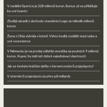
V nedělní Sportce je 228 milionů korun. Bonus už se přibližuje
ke své hranici
Zloději ukradli z obchodu stavebnici Lego za několik milionů
korun
Žena z Ohia vyhrála v loterii. Výhru hodlá rozdělit mezi sebe a
své sourozence
V Německu je na prodej odlehlá vesnička za pouhých 9 milionů
korun. Kupec by měl mít dobré vyjednávací vlastnosti
Jak se českým hráčům dařilo v červencovém Eurojackpotu?
V úterním Eurojackpotu je přes půl miliardy