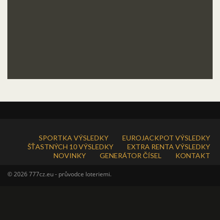
SPORTKA VÝSLEDKY
EUROJACKPOT VÝSLEDKY
ŠŤASTNÝCH 10 VÝSLEDKY
EXTRA RENTA VÝSLEDKY
NOVINKY
GENERÁTOR ČÍSEL
KONTAKT
© 2026 777cz.eu - průvodce loteriemi.