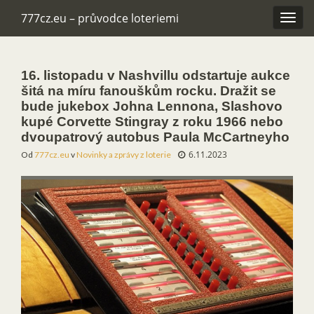
777cz.eu – průvodce loteriemi
Rozba
navig
16. listopadu v Nashvillu odstartuje aukce
šitá na míru fanouškům rocku. Dražit se
bude jukebox Johna Lennona, Slashovo
kupé Corvette Stingray z roku 1966 nebo
dvoupatrový autobus Paula McCartneyho
6.11.2023
Od
777cz.eu
v
Novinky a zprávy z loterie