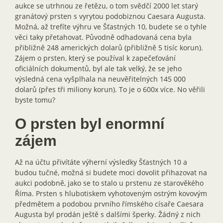
aukce se utrhnou ze řetězu, o tom svědčí 2000 let starý
granátový prsten s vyrytou podobiznou Caesara Augusta.
Možná, až trefíte výhru ve Šťastných 10, budete se o tyhle
věci taky přetahovat. Původně odhadovaná cena byla
přibližně 248 amerických dolarů (přibližně 5 tisíc korun).
Zájem o prsten, který se používal k zapečeťování
oficiálních dokumentů, byl ale tak velký, že se jeho
výsledná cena vyšplhala na neuvěřitelných 145 000
dolarů (přes tři miliony korun). To je o 600x více. No věřili
byste tomu?
O prsten byl enormní
zájem
Až na účtu přivítáte výherní výsledky Šťastných 10 a
budou tučné, možná si budete moci dovolit přihazovat na
aukci podobně, jako se to stalo u prstenu ze starověkého
Říma. Prsten s hlubotiskem vyhotoveným ostrým kovovým
předmětem a podobou prvního římského císaře Caesara
Augusta byl prodán ještě s dalšími šperky. Žádný z nich