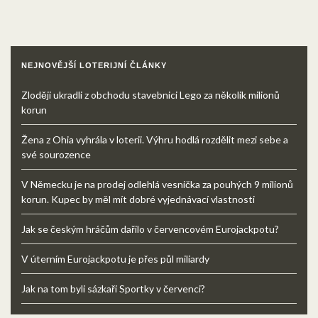
NEJNOVĚJŠÍ LOTERIJNÍ ČLÁNKY
Zloději ukradli z obchodu stavebnici Lego za několik milionů
korun
Žena z Ohia vyhrála v loterii. Výhru hodlá rozdělit mezi sebe a
své sourozence
V Německu je na prodej odlehlá vesnička za pouhých 9 milionů
korun. Kupec by měl mít dobré vyjednávací vlastnosti
Jak se českým hráčům dařilo v červencovém Eurojackpotu?
V úterním Eurojackpotu je přes půl miliardy
Jak na tom byli sázkaři Sportky v červenci?