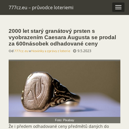
777cz.eu – průvodce loteriemi
Rozba
navig
2000 let starý granátový prsten s
vyobrazením Caesara Augusta se prodal
za 600násobek odhadované ceny
9.5.2023
Od
777cz.eu
v
Novinky a zprávy z loterie
Foto: Pixabay
Že i předem odhadované ceny předmětů daných do