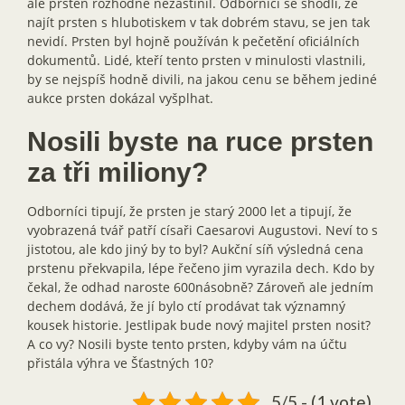
ale prsten rozhodně nezastínil. Odborníci se shodli, že
najít prsten s hlubotiskem v tak dobrém stavu, se jen tak
nevidí. Prsten byl hojně používán k pečetění oficiálních
dokumentů. Lidé, kteří tento prsten v minulosti vlastnili,
by se nejspíš hodně divili, na jakou cenu se během jediné
aukce prsten dokázal vyšplhat.
Nosili byste na ruce prsten
za tři miliony?
Odborníci tipují, že prsten je starý 2000 let a tipují, že
vyobrazená tvář patří císaři Caesarovi Augustovi. Neví to s
jistotou, ale kdo jiný by to byl? Aukční síň výsledná cena
prstenu překvapila, lépe řečeno jim vyrazila dech. Kdo by
čekal, že odhad naroste 600násobně? Zároveň ale jedním
dechem dodává, že jí bylo ctí prodávat tak významný
kousek historie. Jestlipak bude nový majitel prsten nosit?
A co vy? Nosili byste tento prsten, kdyby vám na účtu
přistála výhra ve Šťastných 10?
5/5 - (1 vote)