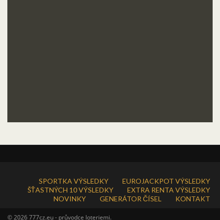
SPORTKA VÝSLEDKY
EUROJACKPOT VÝSLEDKY
ŠŤASTNÝCH 10 VÝSLEDKY
EXTRA RENTA VÝSLEDKY
NOVINKY
GENERÁTOR ČÍSEL
KONTAKT
© 2026 777cz.eu - průvodce loteriemi.