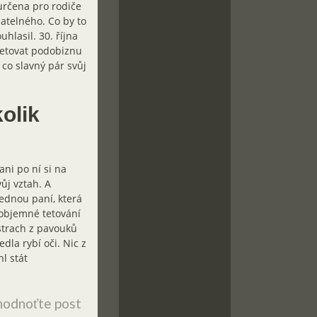
 určena pro rodiče
atelného. Co by to
hlasil. 30. října
tetovat podobiznu
 co slavný pár svůj
olik
ni po ní si na
ůj vztah. A
jednou paní, která
 objemné tetování
 strach z pavouků
dla rybí oči. Nic z
l stát
odnoťte post