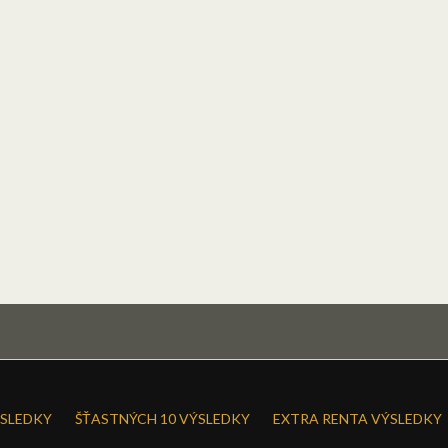
SLEDKY
ŠŤASTNÝCH 10 VÝSLEDKY
EXTRA RENTA VÝSLEDKY