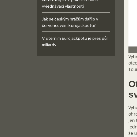
vyjednávací vlastnosti
Jak se českým hráčům dařilo v
červencovém Eurojackpotu?
V úterním Eurojackpotu je přes půl
miliardy
Výhr
otec
Tour
Ot
s
Výhe
ohro
jen 
jedn
že u