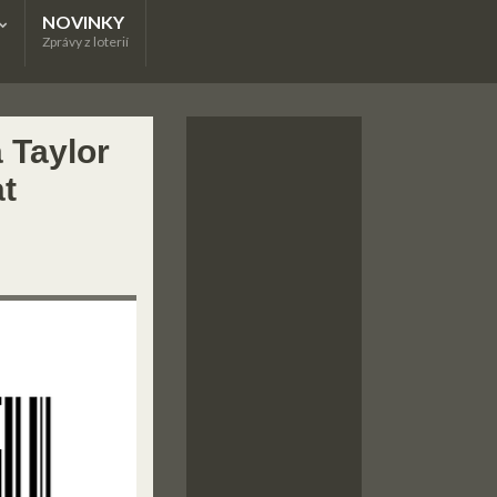
NOVINKY
Zprávy z loterií
a Taylor
at