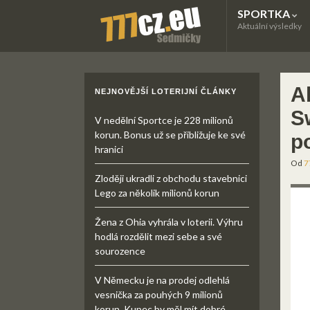
SPORTKA
Aktuální výsledky
Ab
NEJNOVĚJŠÍ LOTERIJNÍ ČLÁNKY
Sw
V nedělní Sportce je 228 milionů
korun. Bonus už se přibližuje ke své
p
hranici
Od
7
Zloději ukradli z obchodu stavebnici
Lego za několik milionů korun
Žena z Ohia vyhrála v loterii. Výhru
hodlá rozdělit mezi sebe a své
sourozence
V Německu je na prodej odlehlá
vesnička za pouhých 9 milionů
korun. Kupec by měl mít dobré