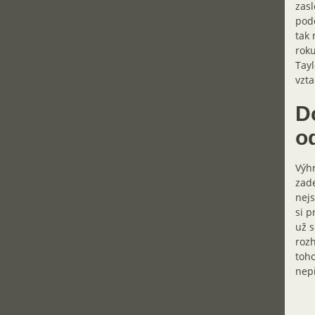
zasl
podo
tak 
roku
Tayl
vzta
D
o
Výhr
zade
nejs
si p
už s
rozh
toho
nep