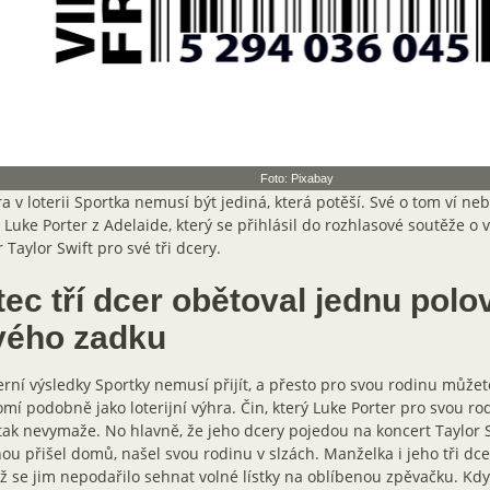
Foto: Pixabay
a v loterii Sportka nemusí být jediná, která potěší. Své o tom ví ne
 Luke Porter z Adelaide, který se přihlásil do rozhlasové soutěže o
 Taylor Swift pro své tři dcery.
ec tří dcer obětoval jednu polo
vého zadku
rní výsledky Sportky nemusí přijít, a přesto pro svou rodinu můžete
mí podobně jako loterijní výhra. Čin, který Luke Porter pro svou ro
tak nevymaže. No hlavně, že jeho dcery pojedou na koncert Taylor Sw
ou přišel domů, našel svou rodinu v slzách. Manželka i jeho tři dce
ž se jim nepodařilo sehnat volné lístky na oblíbenou zpěvačku. Kdy