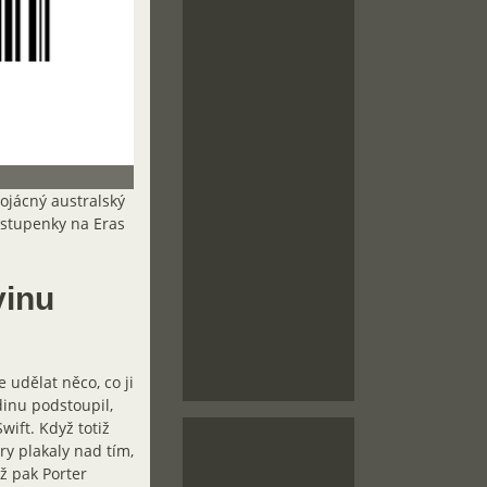
bojácný australský
 vstupenky na Eras
vinu
 udělat něco, co ji
dinu podstoupil,
ift. Když totiž
ry plakaly nad tím,
ž pak Porter