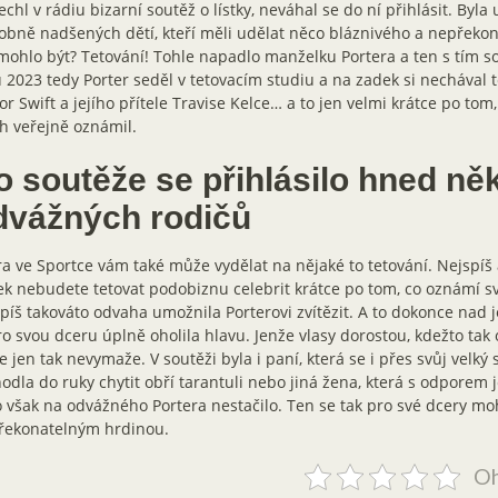
echl v rádiu bizarní soutěž o lístky, neváhal se do ní přihlásit. Byla
bně nadšených dětí, kteří měli udělat něco bláznivého a nepřekon
mohlo být? Tetování! Tohle napadlo manželku Portera a ten s tím sou
 2023 tedy Porter seděl v tetovacím studiu a na zadek si nechával 
or Swift a jejího přítele Travise Kelce… a to jen velmi krátce po tom,
h veřejně oznámil.
o soutěže se přihlásilo hned něk
dvážných rodičů
a ve Sportce vám také může vydělat na nějaké to tetování. Nejspíš a
k nebudete tetovat podobiznu celebrit krátce po tom, co oznámí sv
píš takováto odvaha umožnila Porterovi zvítězit. A to dokonce nad 
ro svou dceru úplně oholila hlavu. Jenže vlasy dorostou, kdežto tak
e jen tak nevymaže. V soutěži byla i paní, která se i přes svůj velký
odla do ruky chytit obří tarantuli nebo jiná žena, která s odporem je
 však na odvážného Portera nestačilo. Ten se tak pro své dcery moh
řekonatelným hrdinou.
Oh