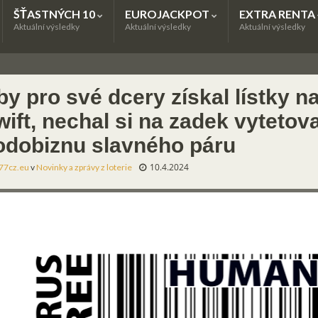
ŠŤASTNÝCH 10
EUROJACKPOT
EXTRA RENTA
Aktuální výsledky
Aktuální výsledky
Aktuální výsledky
y pro své dcery získal lístky n
ift, nechal si na zadek vytetov
odobiznu slavného páru
10.4.2024
77cz.eu
v
Novinky a zprávy z loterie