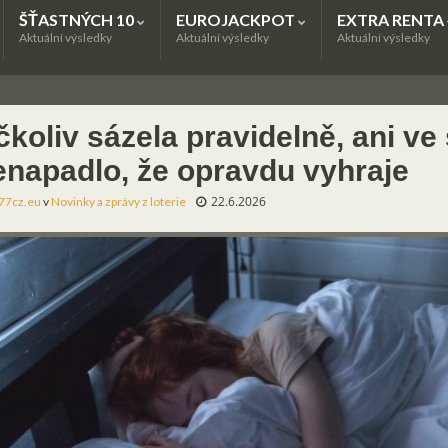
ŠŤASTNÝCH 10
EUROJACKPOT
EXTRA RENTA
Aktuální výsledky
Aktuální výsledky
Aktuální výsledky
koliv sázela pravidelně, ani ve 
enapadlo, že opravdu vyhraje
22.6.2026
77cz.eu
v
Novinky a zprávy z loterie