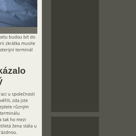
iketu budou bít do
rii zkrátka musíte
oterijní terminál
kázalo
ý
aci u společnosti
řili, zda jste
dejdete různým
 terminálu
a tak ho mezi
tiletá žena stála u
prázdnou.