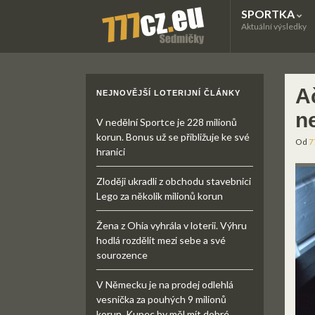
SPORTKA
Aktuální výsledky
Ač
NEJNOVĚJŠÍ LOTERIJNÍ ČLÁNKY
n
V nedělní Sportce je 228 milionů
korun. Bonus už se přibližuje ke své
Od
7
hranici
Zloději ukradli z obchodu stavebnici
Lego za několik milionů korun
Žena z Ohia vyhrála v loterii. Výhru
hodlá rozdělit mezi sebe a své
sourozence
V Německu je na prodej odlehlá
vesnička za pouhých 9 milionů
korun. Kupec by měl mít dobré