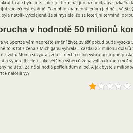
okrát to ale bylo jiné. Loterijní terminál jim oznámil, aby sázkařka 
rijní společnost osobně. To mohlo znamenat jenom jediné… větší v
 byla natolik vykolejená, že si myslela, že se loterijní terminál poro
orucha v hodnotě 50 milionů ko
a ve Sportce vám naprosto změní život, zvlášť pokud bude vysoká 
ně tolik totiž žena z Michiganu vyhrála – částku 2,2 milionu dolarů
e života. Mohla si vybrat, zda si nechá celou výhru postupně poslat
at a vybere ji celou. Jako většina výherců žena volila druhou možn
ony na účtu. Za ně si hodlá pořídit dům a loď. A jak byste s milion
tce naložili vy?