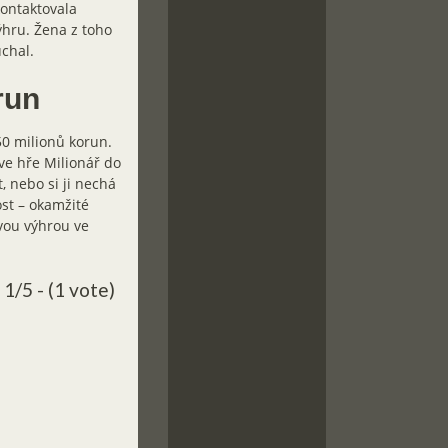
kontaktovala
ýhru. Žena z toho
uchal.
run
50 milionů korun.
 ve hře Milionář do
, nebo si ji nechá
ost – okamžité
ovou výhrou ve
1/5 - (1 vote)