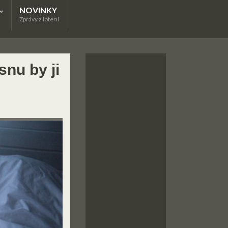
NOVINKY
Zprávy z loterií
snu by ji