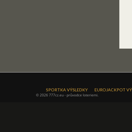
SPORTKA VÝSLEDKY
EUROJACKPOT VÝ
© 2026 777cz.eu - průvodce loteriemi.