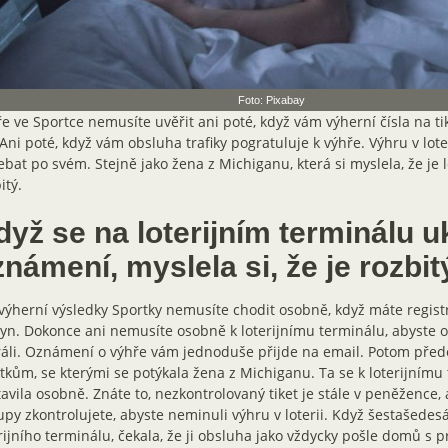
Foto: Pixabay
e ve Sportce nemusíte uvěřit ani poté, když vám výherní čísla na t
 Ani poté, když vám obsluha trafiky pogratuluje k výhře. Výhru v lote
ebat po svém. Stejně jako žena z Michiganu, která si myslela, že je l
itý.
dyž se na loterijním terminálu u
námení, myslela si, že je rozbit
výherní výsledky Sportky nemusíte chodit osobně, když máte registr
yn. Dokonce ani nemusíte osobně k loterijnímu terminálu, abyste ově
ráli. Oznámení o výhře vám jednoduše přijde na email. Potom pře
kům, se kterými se potýkala žena z Michiganu. Ta se k loterijnímu
avila osobně. Znáte to, nezkontrolovaný tiket je stále v peněžence, 
py zkontrolujete, abyste neminuli výhru v loterii. Když šestašedesá
rijního terminálu, čekala, že ji obsluha jako vždycky pošle domů s 