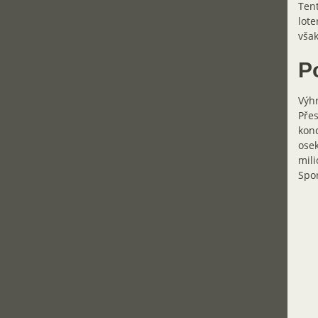
Tent
lote
však
P
Výhr
Přes
konc
osek
mili
Spor