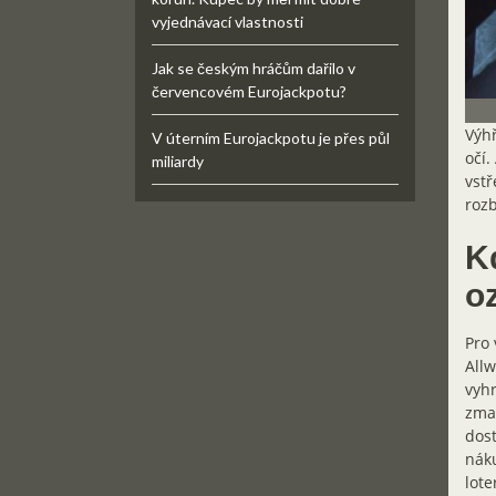
vyjednávací vlastnosti
Jak se českým hráčům dařilo v
červencovém Eurojackpotu?
Výhř
V úterním Eurojackpotu je přes půl
očí.
miliardy
vstř
rozb
K
oz
Pro 
Allw
vyh
zmat
dost
náku
lote