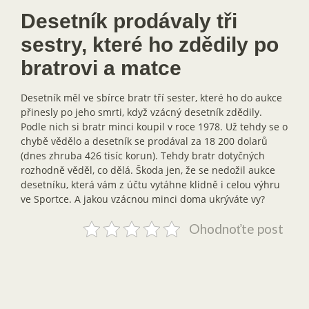
Desetník prodávaly tři
sestry, které ho zdědily po
bratrovi a matce
Desetník měl ve sbírce bratr tří sester, které ho do aukce
přinesly po jeho smrti, když vzácný desetník zdědily.
Podle nich si bratr minci koupil v roce 1978. Už tehdy se o
chybě vědělo a desetník se prodával za 18 200 dolarů
(dnes zhruba 426 tisíc korun). Tehdy bratr dotyčných
rozhodně věděl, co dělá. Škoda jen, že se nedožil aukce
desetníku, která vám z účtu vytáhne klidně i celou výhru
ve Sportce. A jakou vzácnou minci doma ukrýváte vy?
Ohodnoťte post