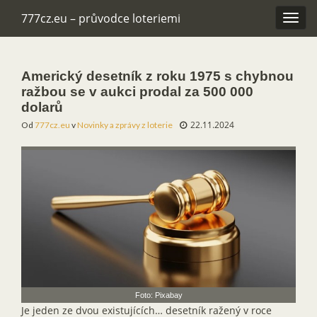
777cz.eu – průvodce loteriemi
Rozba
navig
Americký desetník z roku 1975 s chybnou
ražbou se v aukci prodal za 500 000
dolarů
22.11.2024
Od
777cz.eu
v
Novinky a zprávy z loterie
Foto: Pixabay
Je jeden ze dvou existujících… desetník ražený v roce