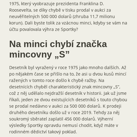
1975, který vyobrazuje prezidenta Franklina D.
Roosevelta, se díky chybě v tisku prodal v aukci za
neuvěřitelných 500 000 dolarů (zhruba 11,7 milionu
korun). Dali byste tolik za vzácnou minci, kdyby se vám na
účtu povalovala výhra ze Sportky?
Na minci chybí značka
mincovny „S”
Desetník byl vyražený v roce 1975 jako mnoho dalších. Až
po nějakém čase se přišlo na to, že asi u dvou kusů mincí
ražených v tomto roce došlo k chybě ražby. Na
desetnících chyběl charakteristický znak mincovny „S”,
což z něj udělalo nejdražší desetník v historii. Jak už jsme
říkali, jeden ze dvou existujících desetníků s touto chybou
se prodal nedávno v aukci za 500 000 dolarů. K prodeji
druhého desetníku došlo už v roce 2019. Tehdy za něj
soukromý sběratel zaplatil 456 000 dolarů. Výherní
výsledky Sportky opravdu nemusí chodit, když máte v
rodinném dědictví takový poklad.