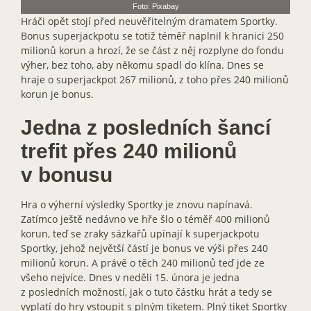
Foto: Pixabay
Hráči opět stojí před neuvěřitelným dramatem Sportky.
Bonus superjackpotu se totiž téměř naplnil k hranici 250
milionů korun a hrozí, že se část z něj rozplyne do fondu
výher, bez toho, aby někomu spadl do klína. Dnes se
hraje o superjackpot 267 milionů, z toho přes 240 milionů
korun je bonus.
Jedna z posledních šancí
trefit přes 240 milionů
v bonusu
Hra o výherní výsledky Sportky je znovu napínavá.
Zatímco ještě nedávno ve hře šlo o téměř 400 milionů
korun, teď se zraky sázkařů upínají k superjackpotu
Sportky, jehož největší částí je bonus ve výši přes 240
milionů korun. A právě o těch 240 milionů teď jde ze
všeho nejvíce. Dnes v neděli 15. února je jedna
z posledních možností, jak o tuto částku hrát a tedy se
vyplatí do hry vstoupit s plným tiketem. Plný tiket Sportky