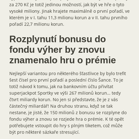
za 270 Kč je totiž jedinou možností, jak být ve hře o tyto
vysoké miliony. Jinak hrajete maximálně o první pořadí, ve
kterém je v I. tahu 11,3 milionu korun a v II. tahu prvního
pořadí 22,7 milionu korun.
Rozplynutí bonusu do
fondu výher by znovu
znamenalo hru o prémie
Nejlepší variantou pro některého šťastlivce by bylo trefit
šest čísel pro první pořadí a poslední číslo Šance. To je
totiž návod k tomu, jak na bankovním účtu přivítat
superjackpot Sportky ve výši 267 milionů korun… tedy
čtvrt miliardy korun. No jen si představte, že je z vás
částečný miliardář! Na druhou stranu, když se tak
nestane, je jisté, že 150 milionů z bonusu se rozplyne do
fondu výher a znovu se rozjede hra o prémie. K té opět
potřebujete vstoupit do hry s plným tiketem, což může
být pro některé sázkaře stresující.