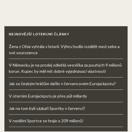
NEJNOVĚJŠÍ LOTERIJNÍ ČLÁNKY
Žena z Ohia vyhrála v loterii. Výhru hodlá rozdělit mezi sebe a
své sourozence
V Německu je na prodej odlehlá vesnička za pouhých 9 milionů
korun. Kupec by měl mít dobré vyjednávací vlastnosti
Jak se českým hráčům dařilo v červencovém Eurojackpotu?
V úterním Eurojackpotu je přes půl miliardy
Jak na tom byli sázkaři Sportky v červenci?
V nedělní Sportce se hraje o 209 milionů!