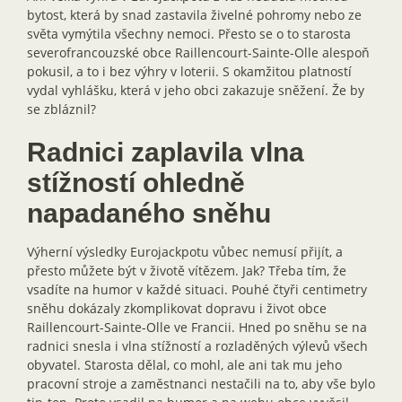
bytost, která by snad zastavila živelné pohromy nebo ze
světa vymýtila všechny nemoci. Přesto se o to starosta
severofrancouzské obce Raillencourt-Sainte-Olle alespoň
pokusil, a to i bez výhry v loterii. S okamžitou platností
vydal vyhlášku, která v jeho obci zakazuje sněžení. Že by
se zbláznil?
Radnici zaplavila vlna
stížností ohledně
napadaného sněhu
Výherní výsledky Eurojackpotu vůbec nemusí přijít, a
přesto můžete být v životě vítězem. Jak? Třeba tím, že
vsadíte na humor v každé situaci. Pouhé čtyři centimetry
sněhu dokázaly zkomplikovat dopravu i život obce
Raillencourt-Sainte-Olle ve Francii. Hned po sněhu se na
radnici snesla i vlna stížností a rozladěných výlevů všech
obyvatel. Starosta dělal, co mohl, ale ani tak mu jeho
pracovní stroje a zaměstnanci nestačili na to, aby vše bylo