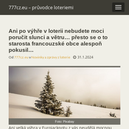
777cz.eu – průvodce loteriemi
Rozba
navig
Ani po výhře v loterii nebudete moci
poručit slunci a větru… přesto se o to
starosta francouzské obce alespoň
pokusil…
31.1.2024
Od
777cz.eu
v
Novinky a zprávy z loterie
Foto: Pixabay
Ani velká výhra v Eurojackpotu z vás neudělá mocnou