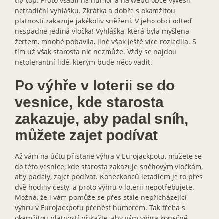
tip-top. Proto vsadil na humor a na webu obce vyvěsil
netradiční vyhlášku. Zkrátka a dobře s okamžitou
platností zakazuje jakékoliv sněžení. V jeho obci odteď
nespadne jediná vločka! Vyhláška, která byla myšlena
žertem, mnohé pobavila, jiné však ještě více rozladila. S
tím už však starosta nic nezmůže. Vždy se najdou
netolerantní lidé, kterým bude něco vadit.
Po výhře v loterii se do
vesnice, kde starosta
zakazuje, aby padal sníh,
můžete zajet podívat
Až vám na účtu přistane výhra v Eurojackpotu, můžete se
do této vesnice, kde starosta zakazuje sněhovým vločkám,
aby padaly, zajet podívat. Koneckonců letadlem je to přes
dvě hodiny cesty, a proto výhru v loterii nepotřebujete.
Možná, že i vám pomůže se přes stále nepřicházející
výhru v Eurojackpotu přenést humorem. Tak třeba s
okamžitou platností přikažte, aby vám výhra konečně