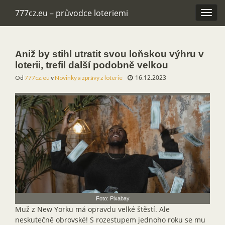
777cz.eu – průvodce loteriemi
Rozba
navig
Aniž by stihl utratit svou loňskou výhru v
loterii, trefil další podobně velkou
16.12.2023
Od
777cz.eu
v
Novinky a zprávy z loterie
Foto: Pixabay
Muž z New Yorku má opravdu velké štěstí. Ale
neskutečně obrovské! S rozestupem jednoho roku se mu