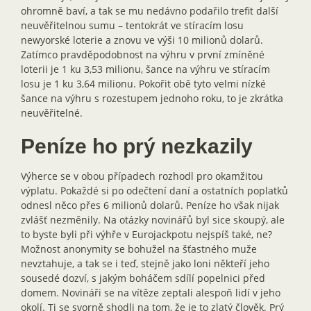
ohromně baví, a tak se mu nedávno podařilo trefit další
neuvěřitelnou sumu – tentokrát ve stíracím losu
newyorské loterie a znovu ve výši 10 milionů dolarů.
Zatímco pravděpodobnost na výhru v první zmíněné
loterii je 1 ku 3,53 milionu, šance na výhru ve stíracím
losu je 1 ku 3,64 milionu. Pokořit obě tyto velmi nízké
šance na výhru s rozestupem jednoho roku, to je zkrátka
neuvěřitelné.
Peníze ho prý nezkazily
Výherce se v obou případech rozhodl pro okamžitou
výplatu. Pokaždé si po odečtení daní a ostatních poplatků
odnesl něco přes 6 milionů dolarů. Peníze ho však nijak
zvlášť nezměnily. Na otázky novinářů byl sice skoupý, ale
to byste byli při výhře v Eurojackpotu nejspíš také, ne?
Možnost anonymity se bohužel na šťastného muže
nevztahuje, a tak se i teď, stejně jako loni někteří jeho
sousedé dozví, s jakým boháčem sdílí popelnici před
domem. Novináři se na vítěze zeptali alespoň lidí v jeho
okolí. Ti se svorně shodli na tom, že je to zlatý člověk. Prý