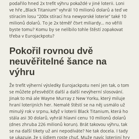
podařilo hned 2x trefit výhru pokaždé v jiné loterii. Loni
ve hře „Black Titanium” vyhrál 10 milionů dolarů a teď ve
stíracím losu ”200x stírací hra newyorské loterie” také 10
milionů dolarů. To je 2x téměř čtvrt miliardy… no věřili
byste tomu? Komu by se nelíbilo tohle štěstí zopakovat
třeba v Eurojackpotu?
Pokořil rovnou dvě
neuvěřitelné šance na
výhru
Že trefit výherní výsledky Eurojackpotu není jen tak, o tom
se můžete přesvědčit další a další nevýherní slosování.
Jinak to má ale Wayne Murray z New Yorku, který miluje
hraní loterijních her. Nemalé štěstí se na něj usmálo už
minulý rok v srpnu, když v loterii Black Titanium, která ho
stála asi 30 dolarů, vyhrál hlavní cenu 10 milionů dolarů
(dnes zhruba 226 milionů korun). Brát takovou výhru, tak
se na další tikety už ani nepodíváte? Ne tak docela. I tady
se ukazuje, že s jídlem roste chuť. Muže navíc loterijní hry