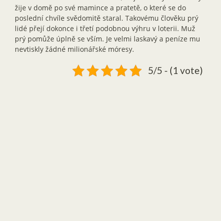
žije v domě po své mamince a pratetě, o které se do
poslední chvíle svědomitě staral. Takovému člověku prý
lidé přejí dokonce i třetí podobnou výhru v loterii. Muž
prý pomůže úplně se vším. Je velmi laskavý a peníze mu
nevtiskly žádné milionářské móresy.
5/5 - (1 vote)