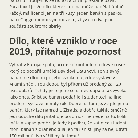
banánu. Tipujeme, že ho to za chvíli přestane bavit.
Paradoxní je, že dílo, které si doma může padělat úplně
každý, má licenci jen na tři kusy. Jeden banán s páskou
patří Guggenheimovým muzeím, zbývající dva jsou
součástí soukromé sbírky.
Dílo, které vzniklo v roce
2019, přitahuje pozornost
Vyhrát v Eurojackpotu, určitě si troufnete na drzý kousek,
který se podařil umělci Davidovi Datunovi. Ten slavný
banán ne dlouho po jeho vzniku na jedné výstavě v
Miami snědl. Tou dobou byl přitom už prodaný za 120
tisíc dolarů. Tehdy ještě jeho cena nestoupala tak vysoko
jako dnes. Sníst se banán podařilo i studentovi na jiné
prodejní výstavě minulý rok. Dobré na tom je, že jde jen o
banán, který lze nahradit. Zkrátka a dobře takhle směšně
jednoduché dílo přitahuje pozornost nehledě na to, kolik
máte v kapse peněz. Je tedy k podivu, že zatímco student
mohl banán z drahého díla jen tak sníst, jiný za něj utratí
150 milionů. No věřili byste tomu!