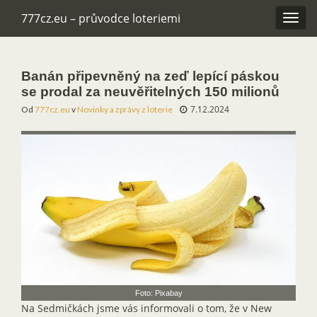
777cz.eu – průvodce loteriemi
Rozba
navig
Banán připevněný na zeď lepící páskou
se prodal za neuvěřitelných 150 milionů
7.12.2024
Od
777cz.eu
v
Novinky a zprávy z loterie
Foto: Pixabay
Na Sedmičkách jsme vás informovali o tom, že v New