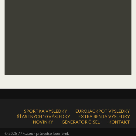
SPORTKA VÝSLEDKY
EUROJACKPOT VÝSLEDKY
ŠŤASTNÝCH 10 VÝSLEDKY
EXTRA RENTA VÝSLEDKY
NOVINKY
GENERÁTOR ČÍSEL
KONTAKT
© 2026 777cz.eu - průvodce loteriemi.