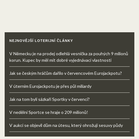
NEJNOVĚJŠÍ LOTERIJNÍ ČLÁNKY
V Německu je na prodej odlehlá vesnička za pouhých 9 milionů
korun. Kupec by měl mít dobré vyjednávací vlastnosti
Jak se českým hráčům dařilo v červencovém Eurojackpotu?
V úterním Eurojackpotu je přes půl miliardy
Jak na tom byli sázkaři Sportky v červenci?
V nedělní Sportce se hraje o 209 milionů!
V aukci se objevil dům na útesu, který ohrožují sesuvy půdy