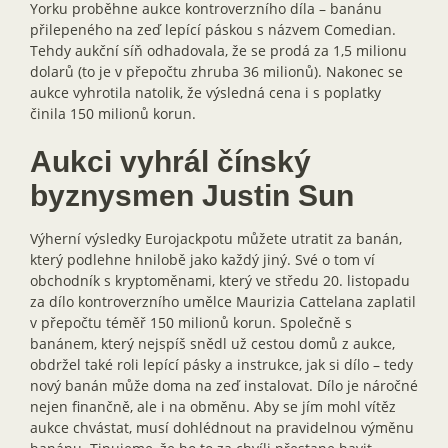
Yorku proběhne aukce kontroverzního díla – banánu
přilepeného na zeď lepící páskou s názvem Comedian.
Tehdy aukční síň odhadovala, že se prodá za 1,5 milionu
dolarů (to je v přepočtu zhruba 36 milionů). Nakonec se
aukce vyhrotila natolik, že výsledná cena i s poplatky
činila 150 milionů korun.
Aukci vyhrál čínský
byznysmen Justin Sun
Výherní výsledky Eurojackpotu můžete utratit za banán,
který podlehne hnilobě jako každý jiný. Své o tom ví
obchodník s kryptoměnami, který ve středu 20. listopadu
za dílo kontroverzního umělce Maurizia Cattelana zaplatil
v přepočtu téměř 150 milionů korun. Společně s
banánem, který nejspíš snědl už cestou domů z aukce,
obdržel také roli lepící pásky a instrukce, jak si dílo – tedy
nový banán může doma na zeď instalovat. Dílo je náročné
nejen finančně, ale i na obměnu. Aby se jím mohl vítěz
aukce chvástat, musí dohlédnout na pravidelnou výměnu