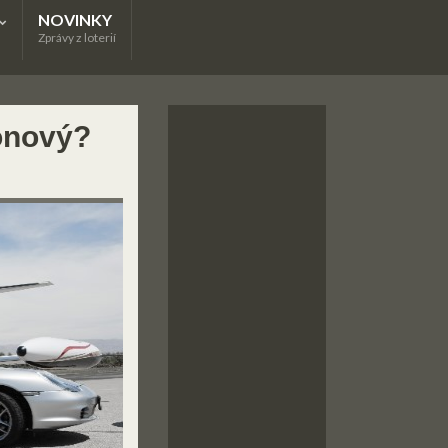
NOVINKY
Zprávy z loterií
ionový?