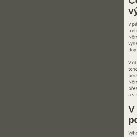
Če
v
V pá
tref
Něme
výhe
dopl
V út
toho
pořa
Něme
přes
a s 
V
p
Výhe