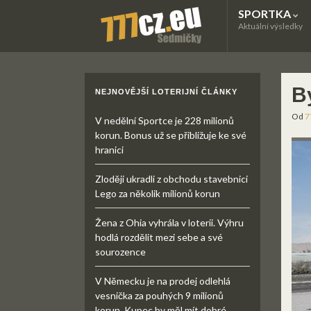
SPORTKA
Aktuální výsledky
B
NEJNOVĚJŠÍ LOTERIJNÍ ČLÁNKY
Od
7
V nedělní Sportce je 228 milionů
korun. Bonus už se přibližuje ke své
hranici
Zloději ukradli z obchodu stavebnici
Lego za několik milionů korun
Žena z Ohia vyhrála v loterii. Výhru
hodlá rozdělit mezi sebe a své
sourozence
V Německu je na prodej odlehlá
vesnička za pouhých 9 milionů
korun. Kupec by měl mít dobré