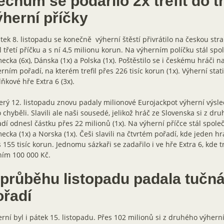
chům se podařilo 2x trefit do tř
ýherní příčky
tek 8. listopadu se konečně výherní štěstí přivrátilo na českou str
il třetí příčku a s ní 4,5 milionu korun. Na výherním políčku stál spo
cka (6x), Dánska (1x) a Polska (1x). Poštěstilo se i českému hráči n
rním pořadí, na kterém trefil přes 226 tisíc korun (1x). Výherní stati
ňkové hře Extra 6 (3x).
erý 12. listopadu znovu padaly milionové Eurojackpot výherní výsled
 chyběli. Slavili ale naši sousedé, jelikož hráč ze Slovenska si z d
dí odnesl částku přes 22 milionů (1x). Na výherní příčce stál společ
cka (1x) a Norska (1x). Češi slavili na čtvrtém pořadí, kde jeden hr
 155 tisíc korun. Jednomu sázkaři se zadařilo i ve hře Extra 6, kde t
ním 100 000 Kč.
 průběhu listopadu padala tučn
ořadí
rní byl i pátek 15. listopadu. Přes 102 milionů si z druhého výhern