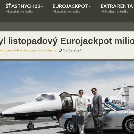
ŠŤASTNÝCH 10
EUROJACKPOT
EXTRA RENTA
Aktuální výsledky
Aktuální výsledky
Aktuální výsledky
yl listopadový Eurojackpot mil
12.12.2024
77cz.eu
v
Novinky a zprávy z loterie