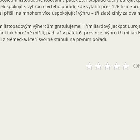
li spokojit s výhrou čtvrtého pořadí, kde vytáhli přes 126 tisíc kor
si přišli na mnohem více uspokojující výhru – tři zlaté cihly za dva m
 listopadovým výhercům gratulujeme! Třímiliardový jackpot Euroja
hni tak horečně mířili, padl až v pátek 6. prosince. Výhru tři miliardy
i z Německa, kteří svorně stanuli na prvním pořadí.
Oh