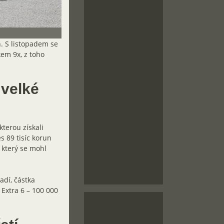
. S listopadem se
kem 9x, z toho
 velké
kterou získali
s 89 tisíc korun
 který se mohl
adí, částka
 Extra 6 – 100 000