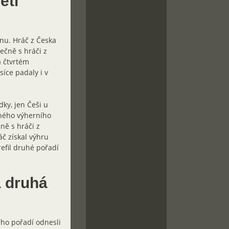
etí
anu. Hráč z Česka
lečně s hráči z
a čtvrtém
síce padaly i v
ky, jen Češi u
ruhého výherního
ně s hráči z
áč získal výhru
refil druhé pořadí
á druhá
ího pořadí odnesli