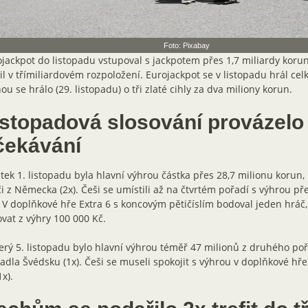
Foto: Pixabay
jackpot do listopadu vstupoval s jackpotem přes 1,7 miliardy korun
il v třímiliardovém rozpoložení. Eurojackpot se v listopadu hrál cel
ou se hrálo (29. listopadu) o tři zlaté cihly za dva miliony korun.
istopadová slosování provázelo
čekávání
tek 1. listopadu byla hlavní výhrou částka přes 28,7 milionu korun, 
i z Německa (2x). Češi se umístili až na čtvrtém pořadí s výhrou pře
. V doplňkové hře Extra 6 s koncovým pětičíslím bodoval jeden hráč,
vat z výhry 100 000 Kč.
erý 5. listopadu bylo hlavní výhrou téměř 47 milionů z druhého poř
adla Švédsku (1x). Češi se museli spokojit s výhrou v doplňkové hře
1x).