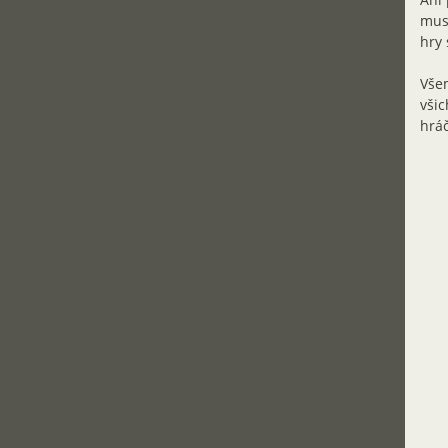
muse
hry 
Všem
všic
hráč