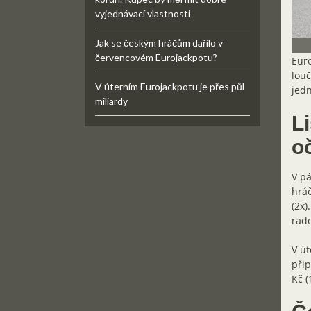
vyjednávací vlastnosti
Jak se českým hráčům dařilo v
červencovém Eurojackpotu?
Euro
louč
V úterním Eurojackpotu je přes půl
jedn
miliardy
L
o
V pá
hráč
(2x)
rado
V út
přip
Kč (