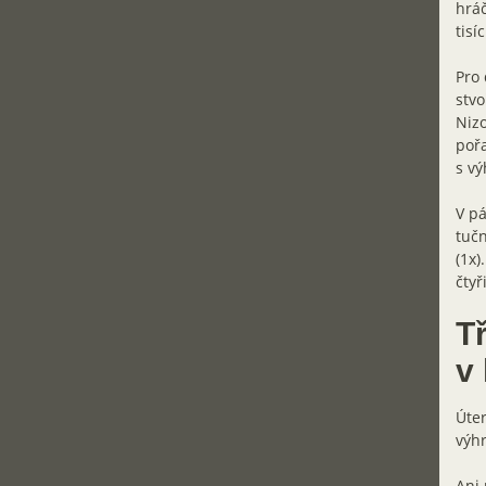
hráč
tisí
Pro 
stvo
Nizo
pořa
s vý
V pá
tučn
(1x)
čtyř
T
v
Úter
výhr
Ani 