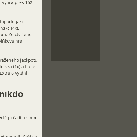
– výhra přes 162
stopadu jako
nska (4x),
run. Ze čtvrtého
oplňková hra
sraženého jackpotu
rska (1x) a Itálie
Extra 6 vytáhli
 nikdo
rté pořadí a s ním
ot nepadl. Češi se