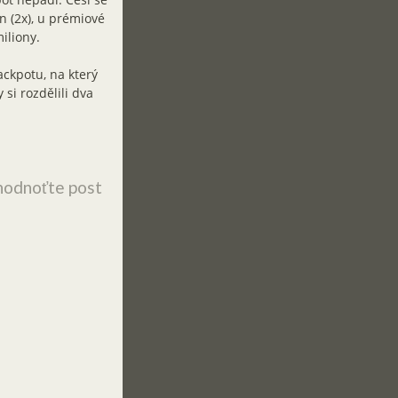
un (2x), u prémiové
iliony.
ckpotu, na který
 si rozdělili dva
odnoťte post