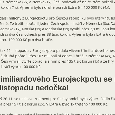
i z Německa (2x) a Norska (1x). Češi bodovali až na čtvrtém pořadí 
c korun (1x). Výherní bylo i druhé pořadí Extra 6 – 100 000 Kč (4x).
další miliony z Eurojackpotu pro Českou republiku bylo úterý 19. li
řené. Ze třetího pořadí jeden Čech spolu s hráči z Německa (8x), Dá
zemska (1x), Norska (1x) a Maďarska (1x) vytáhl přes 2,9 milionu ko
dí si dva Češi odnesli přes 88 tisíc korun. Výherní byla i Extra 6 d
hrou 100 000 Kč pro dva hráče.
tek 22. listopadu v Eurojackpotu padala vlivem třímiliardového ne
á druhá pořadí. Přes 107 milionů si odnesli hráči z Německa (4x), No
. Češi vyhráli čtvrté pořadí a s ním přes 135 tisíc korun (1x) a ze hry 
i hráči výhru 100 000 Kč.
římiliardového Eurojackpotu se
 listopadu nedočkal
ý 26.11. se neslo ve znamení pro Čechy podobných výher. Padlo čtv
a přes 157 tisíc korun (3x). V Extra 6 bylo 1x trefeno 100 000 Kč.
poslední listopadové losování v pátek 29. listopadu tučný Eurojackp