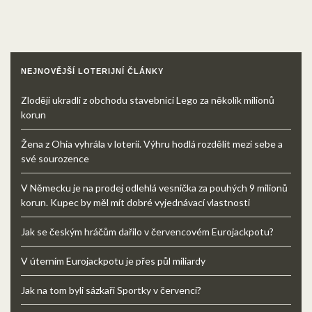
NEJNOVĚJŠÍ LOTERIJNÍ ČLÁNKY
Zloději ukradli z obchodu stavebnici Lego za několik milionů
korun
Žena z Ohia vyhrála v loterii. Výhru hodlá rozdělit mezi sebe a
své sourozence
V Německu je na prodej odlehlá vesnička za pouhých 9 milionů
korun. Kupec by měl mít dobré vyjednávací vlastnosti
Jak se českým hráčům dařilo v červencovém Eurojackpotu?
V úterním Eurojackpotu je přes půl miliardy
Jak na tom byli sázkaři Sportky v červenci?