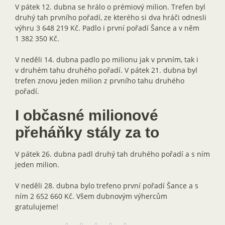
V pátek 12. dubna se hrálo o prémiový milion. Trefen byl
druhý tah prvního pořadí, ze kterého si dva hráči odnesli
výhru 3 648 219 Kč. Padlo i první pořadí Šance a v něm
1 382 350 Kč.
V neděli 14. dubna padlo po milionu jak v prvním, tak i
v druhém tahu druhého pořadí. V pátek 21. dubna byl
trefen znovu jeden milion z prvního tahu druhého
pořadí.
I občasné milionové
přeháňky stály za to
V pátek 26. dubna padl druhý tah druhého pořadí a s ním
jeden milion.
V neděli 28. dubna bylo trefeno první pořadí Šance a s
ním 2 652 660 Kč. Všem dubnovým výhercům
gratulujeme!