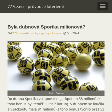
777cz.eu – průvodce loteriemi
Rozba
navig
Byla dubnová Sportka milionová?
5.5.2024
Od
777cz.eu
v
Novinky a zprávy z loterie
Foto: Sazka
Do dubna Sportka vstupovala s jackpotem 58 milionů (z
toho bonus byl téměř 30 tisíc korun). S dubnem se loučila
a v jackpotu měla 81 milionů (z toho bonus tvořilo přes 53