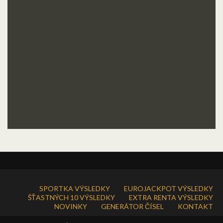
SPORTKA VÝSLEDKY
EUROJACKPOT VÝSLEDKY
ŠŤASTNÝCH 10 VÝSLEDKY
EXTRA RENTA VÝSLEDKY
NOVINKY
GENERÁTOR ČÍSEL
KONTAKT