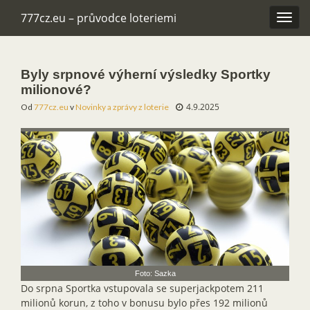
777cz.eu – průvodce loteriemi
Rozba
navig
Byly srpnové výherní výsledky Sportky
milionové?
4.9.2025
Od
777cz.eu
v
Novinky a zprávy z loterie
Foto: Sazka
Do srpna Sportka vstupovala se superjackpotem 211
milionů korun, z toho v bonusu bylo přes 192 milionů