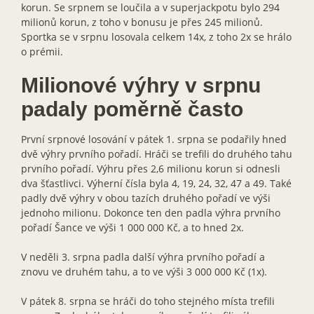
korun. Se srpnem se loučila a v superjackpotu bylo 294
milionů korun, z toho v bonusu je přes 245 milionů.
Sportka se v srpnu losovala celkem 14x, z toho 2x se hrálo
o prémii.
Milionové výhry v srpnu
padaly poměrně často
První srpnové losování v pátek 1. srpna se podařily hned
dvě výhry prvního pořadí. Hráči se trefili do druhého tahu
prvního pořadí. Výhru přes 2,6 milionu korun si odnesli
dva šťastlivci. Výherní čísla byla 4, 19, 24, 32, 47 a 49. Také
padly dvě výhry v obou tazích druhého pořadí ve výši
jednoho milionu. Dokonce ten den padla výhra prvního
pořadí Šance ve výši 1 000 000 Kč, a to hned 2x.
V neděli 3. srpna padla další výhra prvního pořadí a
znovu ve druhém tahu, a to ve výši 3 000 000 Kč (1x).
V pátek 8. srpna se hráči do toho stejného místa trefili