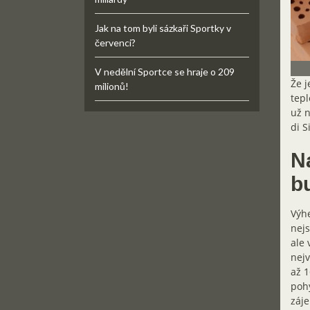
Jak na tom byli sázkaři Sportky v
červenci?
V nedělní Sportce se hraje o 209
Že j
milionů!
tepl
už n
di Si
N
b
Výhe
nejs
ale 
nejv
až 1
pohy
záje