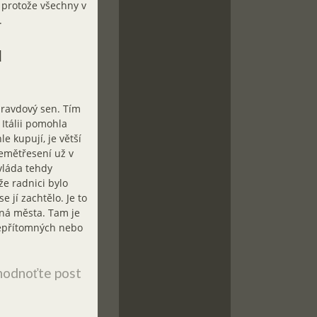
 protože všechny v
.
u
pravdový sen. Tím
 Itálii pomohla
e kupují, je větší
zemětřesení už v
vláda tehdy
že radnici bylo
 jí zachtělo. Je to
ěná města. Tam je
nepřítomných nebo
odnoťte post