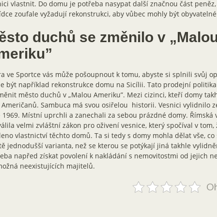
ici vlastnit. Do domu je potřeba nasypat další značnou část peněz,
dce zoufale vyžadují rekonstrukci, aby vůbec mohly být obyvatelné
ěsto duchů se změnilo v „Malo
meriku”
a ve Sportce vás může pošoupnout k tomu, abyste si splnili svůj o
 být například rekonstrukce domu na Sicílii. Tato prodejní politika
ěnit město duchů v „Malou Ameriku”. Mezi cizinci, kteří domy takhl
 Američanů. Sambuca má svou osiřelou historii. Vesnici vylidnilo 
 1969. Místní uprchli a zanechali za sebou prázdné domy. Římská 
álila velmi zvláštní zákon pro oživení vesnice, který spočíval v tom, 
eno vlastnictví těchto domů. Ta si tedy s domy mohla dělat vše, co se
tě jednodušší varianta, než se kterou se potýkají jiná takhle vylidn
eba napřed získat povolení k nakládání s nemovitostmi od jejich 
ožná neexistujících majitelů.
Oh