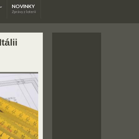
NOVINKY
Zprávy z loterií
álii