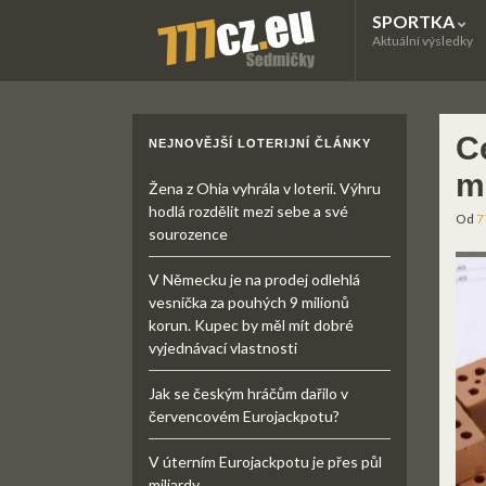
SPORTKA
Aktuální výsledky
Ce
NEJNOVĚJŠÍ LOTERIJNÍ ČLÁNKY
m
Žena z Ohia vyhrála v loterii. Výhru
hodlá rozdělit mezi sebe a své
Od
7
sourozence
V Německu je na prodej odlehlá
vesnička za pouhých 9 milionů
korun. Kupec by měl mít dobré
vyjednávací vlastnosti
Jak se českým hráčům dařilo v
červencovém Eurojackpotu?
V úterním Eurojackpotu je přes půl
miliardy