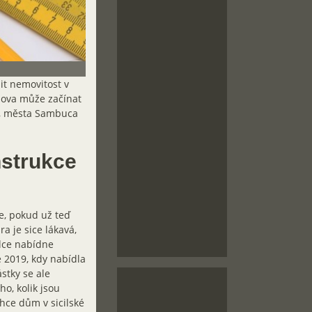
it nemovitost v
mova může začínat
ů, města Sambuca
nstrukce
e, pokud už teď
 je sice lákavá,
álce nabídne
e 2019, kdy nabídla
stky se ale
o, kolik jsou
hce dům v sicilské