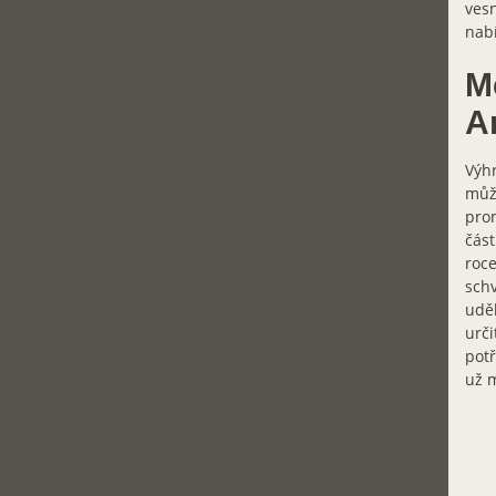
vesn
nabí
M
A
Výhr
může
prom
část
roce
schv
uděl
urči
potř
už m