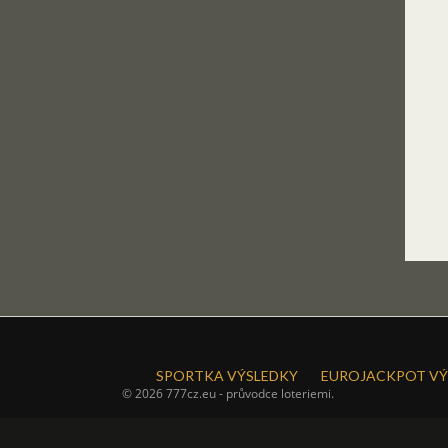
SPORTKA VÝSLEDKY
EUROJACKPOT VÝ
© 2026 777cz.eu - průvodce loteriemi.