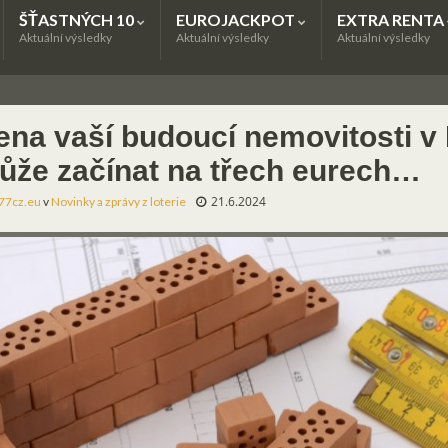
ŠŤASTNÝCH 10
EUROJACKPOT
EXTRA RENTA
Aktuální výsledky
Aktuální výsledky
Aktuální výsledky
na vaší budoucí nemovitosti v It
ůže začínat na třech eurech…
21.6.2024
77cz.eu
v
Novinky a zprávy z loterie