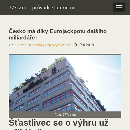
777cz.eu – průvodce loteriemi
Rozba
navig
Česko má díky Eurojackpotu dalšího
miliardáře!
17.6.2019
Od
777cz.eu
v
Novinky a zprávy z loterie
Foto: 777cz.eu
Šťastlivec se o výhru už