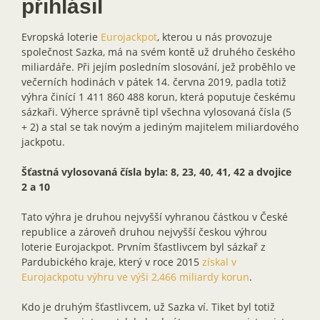
přihlásil
Evropská loterie
Eurojackpot
, kterou u nás provozuje
společnost Sazka, má na svém kontě už druhého českého
miliardáře. Při jejím posledním slosování, jež proběhlo ve
večerních hodinách v pátek 14. června 2019, padla totiž
výhra činící 1 411 860 488 korun, která poputuje českému
sázkaři. Výherce správně tipl všechna vylosovaná čísla (5
+ 2) a stal se tak novým a jediným majitelem miliardového
jackpotu.
Šťastná vylosovaná čísla byla: 8, 23, 40, 41, 42 a dvojice
2 a 10
Tato výhra je druhou nejvyšší vyhranou částkou v České
republice a zároveň druhou nejvyšší českou výhrou
loterie Eurojackpot. Prvním šťastlivcem byl sázkař z
Pardubického kraje, který v roce 2015
získal v
Eurojackpotu výhru ve výši 2,466 miliardy korun
.
Kdo je druhým šťastlivcem, už Sazka ví. Tiket byl totiž