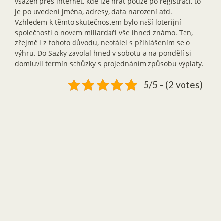
vsazen přes internet, kde lze hrát pouze po registraci, to
je po uvedení jména, adresy, data narození atd.
Vzhledem k těmto skutečnostem bylo naší loterijní
společnosti o novém miliardáři vše ihned známo. Ten,
zřejmě i z tohoto důvodu, neotálel s přihlášením se o
výhru. Do Sazky zavolal hned v sobotu a na pondělí si
domluvil termín schůzky s projednáním způsobu výplaty.
5/5 - (2 votes)