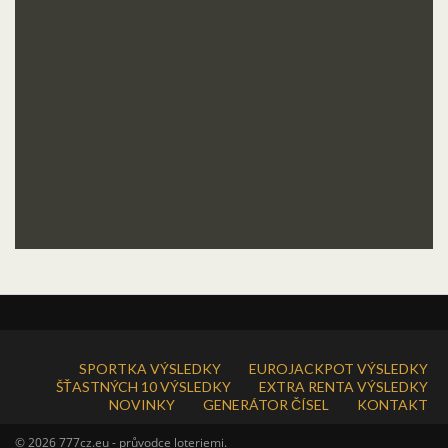
SPORTKA VÝSLEDKY
EUROJACKPOT VÝSLEDKY
ŠŤASTNÝCH 10 VÝSLEDKY
EXTRA RENTA VÝSLEDKY
NOVINKY
GENERÁTOR ČÍSEL
KONTAKT
© 2026 777cz.eu - průvodce loteriemi.