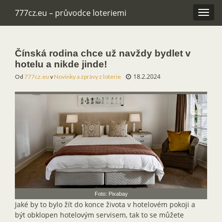
777cz.eu – průvodce loteriemi
Rozba
navig
Čínská rodina chce už navždy bydlet v
hotelu a nikde jinde!
18.2.2024
Od
777cz.eu
v
Novinky a zprávy z loterie
Foto: Pixabay
Jaké by to bylo žít do konce života v hotelovém pokoji a
být obklopen hotelovým servisem, tak to se můžete