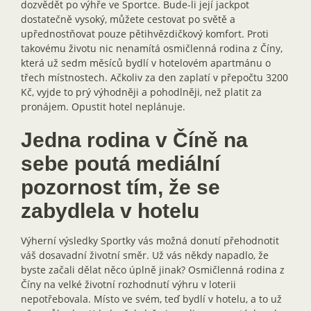
dozvědět po výhře ve Sportce. Bude-li její jackpot
dostatečně vysoký, můžete cestovat po světě a
upřednostňovat pouze pětihvězdičkový komfort. Proti
takovému životu nic nenamítá osmičlenná rodina z Číny,
která už sedm měsíců bydlí v hotelovém apartmánu o
třech místnostech. Ačkoliv za den zaplatí v přepočtu 3200
Kč, vyjde to prý výhodněji a pohodlněji, než platit za
pronájem. Opustit hotel neplánuje.
Jedna rodina v Číně na
sebe poutá mediální
pozornost tím, že se
zabydlela v hotelu
Výherní výsledky Sportky vás možná donutí přehodnotit
váš dosavadní životní směr. Už vás někdy napadlo, že
byste začali dělat něco úplně jinak? Osmičlenná rodina z
Číny na velké životní rozhodnutí výhru v loterii
nepotřebovala. Místo ve svém, teď bydlí v hotelu, a to už