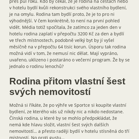
přes půl roku. Kdo by čekal, že je rodina na cestách nebo
v hotelu bydlí kvůli rekonstrukci svého vlastního bydlení,
je na omylu. Rodina tam bydlí proto, že je to pro ni
výhodnější. V čem konkrétně, to není na první pohled
vidět. Média totiž spočítala, že zatímco za jeden den v
hotelu rodina zaplatí v přepočtu 3200 Kč za den a bydlí
ve třech místnostech, podobně velký byt by jí vyšel
měsíčně na v přepočtu 64 tisíc korun. Úsporu tak rodina
možná vidí v tom, že nemusí nic dělat. Mají vypráno,
uvařeno, uklizeno i postaráno o večerní program. Že by se
jednalo o rodinu lenochů?
Rodina přitom vlastní šest
svých nemovitostí
Možná si říkáte, že po výhře ve Sportce si koupíte vlastní
bydlení, ze kterého vás už nikdy nic a nikdo nedostane.
Čínská rodina, u které by se mohlo předpokládat, že
nemá kde hlavu složit, vlastní šest svých dalších
nemovitostí… a přesto raději bydlí v hotelu stísněná do tří
místností. No proti gustu…