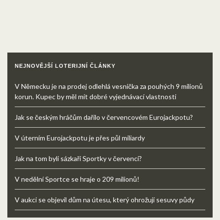
NEJNOVĚJŠÍ LOTERIJNÍ ČLÁNKY
V Německu je na prodej odlehlá vesnička za pouhých 9 milionů
korun. Kupec by měl mít dobré vyjednávací vlastnosti
Jak se českým hráčům dařilo v červencovém Eurojackpotu?
V úterním Eurojackpotu je přes půl miliardy
Jak na tom byli sázkaři Sportky v červenci?
V nedělní Sportce se hraje o 209 milionů!
V aukci se objevil dům na útesu, který ohrožují sesuvy půdy