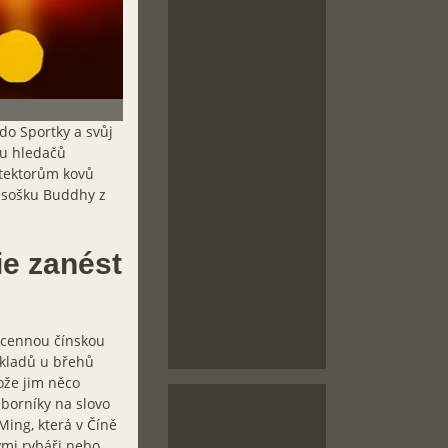
do Sportky a svůj
vou hledačů
tektorům kovů
u sošku Buddhy z
ie zanést
 cennou čínskou
pokladů u břehů
ože jim něco
odborníky na slovo
Ming, která v Číně
kými rybáři nebo