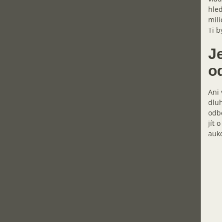
hled
mili
Ti b
J
o
Ani 
dluh
odbo
jít 
aukc