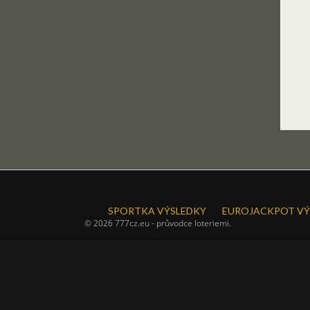
SPORTKA VÝSLEDKY
EUROJACKPOT VÝ
© 2026 777cz.eu - průvodce loteriemi.