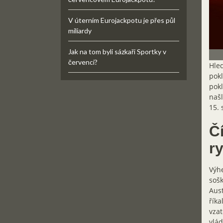
V úterním Eurojackpotu je přes půl
miliardy
Jak na tom byli sázkaři Sportky v
červenci?
Hled
pokl
pok
našl
15. 
Č
ry
Výhe
sošk
Aust
říka
vzat
vlád