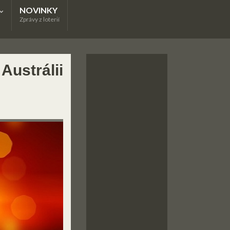
NOVINKY
Zprávy z loterií
Austrálii