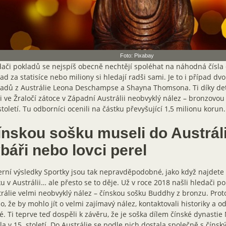
Foto: Pixabay
ači pokladů se nejspíš obecně nechtějí spoléhat na náhodná čísla 
ad za statisíce nebo miliony si hledají radši sami. Je to i případ d
ladů z Austrálie Leona Deschampse a Shayna Thomsona. Ti díky de
i ve Žraločí zátoce v Západní Austrálii neobvyklý nález – bronzovo
století. Tu odborníci ocenili na částku převyšující 1,5 milionu korun.
ínskou sošku museli do Austrál
báři nebo lovci perel
rní výsledky Sportky jsou tak nepravděpodobné, jako když najdete
u v Austrálii… ale přesto se to děje. Už v roce 2018 našli hledači 
rálie velmi neobvyklý nález – čínskou sošku Buddhy z bronzu. Prot
lo, že by mohlo jít o velmi zajímavý nález, kontaktovali historiky a 
é. Ti teprve teď dospěli k závěru, že je soška dílem čínské dynastie 
la v 15. století. Do Austrálie se podle nich dostala společně s číns