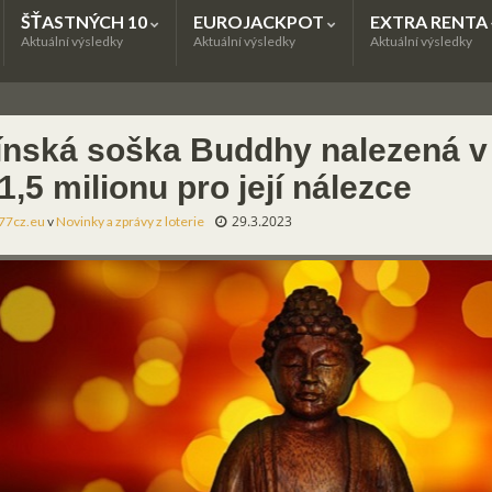
ŠŤASTNÝCH 10
EUROJACKPOT
EXTRA RENTA
Aktuální výsledky
Aktuální výsledky
Aktuální výsledky
ínská soška Buddhy nalezená v 
1,5 milionu pro její nálezce
29.3.2023
77cz.eu
v
Novinky a zprávy z loterie