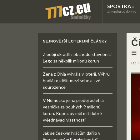
SPORTKA
Aktuální výsledky
Č
NEJNOVĚJŠÍ LOTERIJNÍ ČLÁNKY
= 
Zloději ukradli z obchodu stavebnici
Lego za několik milionů korun
Od
7
Žena z Ohia vyhrála v loterii. Výhru
hodlá rozdělit mezi sebe a své
sourozence
V Německu je na prodej odlehlá
vesnička za pouhých 9 milionů
korun. Kupec by měl mít dobré
vyjednávací vlastnosti
Jak se českým hráčům dařilo v
červencovém Eurojackpotu?