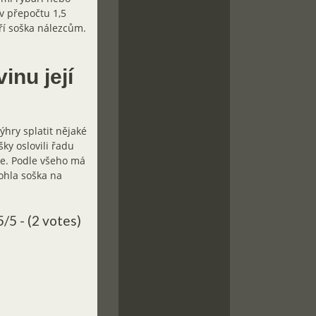
 v přepočtu 1,5
tří soška nálezcům.
inu její
výhry splatit nějaké
šky oslovili řadu
be. Podle všeho má
mohla soška na
5/5 - (2 votes)