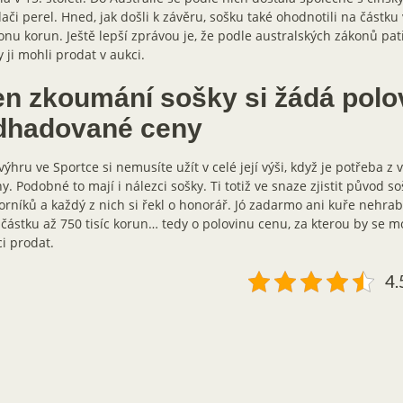
ači perel. Hned, jak došli k závěru, sošku také ohodnotili na částku
onu korun. Ještě lepší zprávou je, že podle australských zákonů pa
y ji mohli prodat v aukci.
en zkoumání sošky si žádá polov
dhadované ceny
výhru ve Sportce si nemusíte užít v celé její výši, když je potřeba z 
y. Podobné to mají i nálezci sošky. Ti totiž ve snaze zjistit původ so
rníků a každý z nich si řekl o honorář. Jó zadarmo ani kuře nehra
o částku až 750 tisíc korun… tedy o polovinu cenu, za kterou by se 
i prodat.
4.