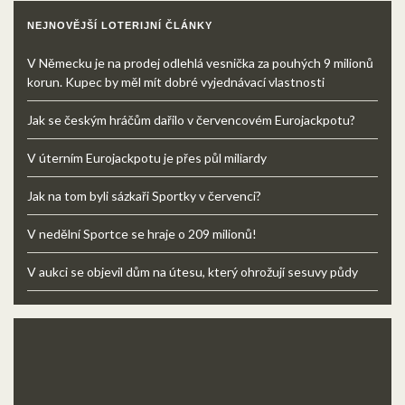
NEJNOVĚJŠÍ LOTERIJNÍ ČLÁNKY
V Německu je na prodej odlehlá vesnička za pouhých 9 milionů
korun. Kupec by měl mít dobré vyjednávací vlastnosti
Jak se českým hráčům dařilo v červencovém Eurojackpotu?
V úterním Eurojackpotu je přes půl miliardy
Jak na tom byli sázkaři Sportky v červenci?
V nedělní Sportce se hraje o 209 milionů!
V aukci se objevil dům na útesu, který ohrožují sesuvy půdy