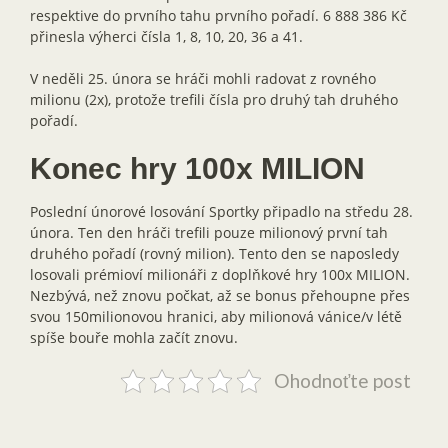
respektive do prvního tahu prvního pořadí. 6 888 386 Kč
přinesla výherci čísla 1, 8, 10, 20, 36 a 41.
V neděli 25. února se hráči mohli radovat z rovného
milionu (2x), protože trefili čísla pro druhý tah druhého
pořadí.
Konec hry 100x MILION
Poslední únorové losování Sportky připadlo na středu 28.
února. Ten den hráči trefili pouze milionový první tah
druhého pořadí (rovný milion). Tento den se naposledy
losovali prémioví milionáři z doplňkové hry 100x MILION.
Nezbývá, než znovu počkat, až se bonus přehoupne přes
svou 150milionovou hranici, aby milionová vánice/v létě
spíše bouře mohla začít znovu.
Ohodnoťte post