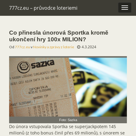
777cz.eu – průvodce loteriemi
Rozba
navig
Co přinesla únorová Sportka kromě
ukončení hry 100x MILION?
4.3.2024
Od
777cz.eu
v
Novinky a zprávy z loterie
Foto: Sazka
Do února vstupovala Sportka se superjackpotem 145
milionů (z toho bonus činil přes 69 milionů), s únorem se