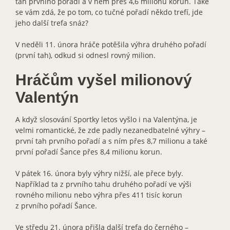
tah prvního pořadí a v něm přes 4,6 milionu korun. Také
se vám zdá, že po tom, co tučné pořadí někdo trefí, jde
jeho další trefa snáz?
V neděli 11. února hráče potěšila výhra druhého pořadí
(první tah), odkud si odnesl rovný milion.
Hráčům vyšel milionový
Valentýn
A když slosování Sportky letos vyšlo i na Valentýna, je
velmi romantické, že zde padly nezanedbatelné výhry –
první tah prvního pořadí a s ním přes 8,7 milionu a také
první pořadí Šance přes 8,4 milionu korun.
V pátek 16. února byly výhry nižší, ale přece byly.
Například ta z prvního tahu druhého pořadí ve výši
rovného milionu nebo výhra přes 411 tisíc korun
z prvního pořadí Šance.
Ve středu 21. února přišla další trefa do černého –