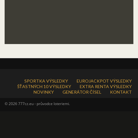
SPORTKA VÝSLEDKY
EUROJACKPOT VÝSLEDKY
ŠŤASTNÝCH 10 VÝSLEDKY
EXTRA RENTA VÝSLEDKY
NOVINKY
GENERÁTOR ČÍSEL
KONTAKT
© 2026 777cz.eu - průvodce loteriemi.