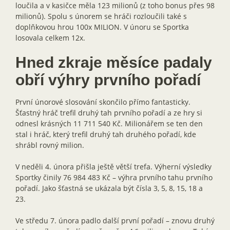
loučila a v kasičce měla 123 milionů (z toho bonus přes 98
milionů). Spolu s únorem se hráči rozloučili také s
doplňkovou hrou 100x MILION. V únoru se Sportka
losovala celkem 12x.
Hned zkraje měsíce padaly
obří výhry prvního pořadí
První únorové slosování skončilo přímo fantasticky.
Šťastný hráč trefil druhý tah prvního pořadí a ze hry si
odnesl krásných 11 711 540 Kč. Milionářem se ten den
stal i hráč, který trefil druhý tah druhého pořadí, kde
shrábl rovný milion.
V neděli 4. února přišla ještě větší trefa. Výherní výsledky
Sportky činily 76 984 483 Kč – výhra prvního tahu prvního
pořadí. Jako šťastná se ukázala být čísla 3, 5, 8, 15, 18 a
23.
Ve středu 7. února padlo další první pořadí – znovu druhý