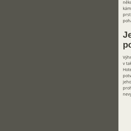
někd
káme
prst
poh
J
p
Výhr
v ta
Hote
potv
jeho
proh
nevy