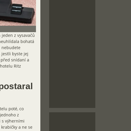
 jeden z vysavačů
neuhlídala bohatá
tu nebudete
estli byste jej
a před snídaní a
hotelu Ritz
postaral
telu poté, co
 jednoho z
i s výherními
 krabičky a ne se