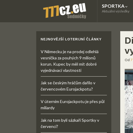
SPORTKA
Aktuální výsledky
D
NEJNOVĚJŠÍ LOTERIJNÍ ČLÁNKY
v
V Německu je na prodej odlehlá
vesnička za pouhých 9 milionů
Od
7
korun. Kupec by měl mít dobré
vyjednávací vlastnosti
Jak se českým hráčům dařilo v
červencovém Eurojackpotu?
V úterním Eurojackpotu je přes půl
miliardy
Jak na tom byli sázkaři Sportky v
červenci?