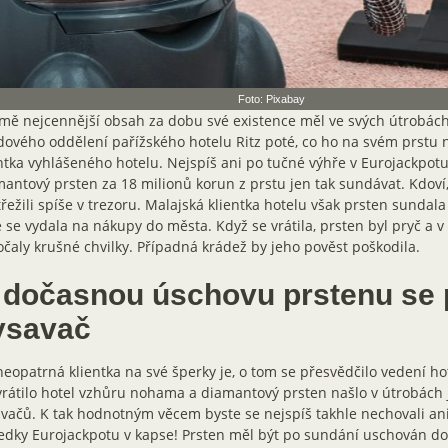
Foto: Pixabay
mě nejcennější obsah za dobu své existence měl ve svých útrobách
dového oddělení pařížského hotelu Ritz poté, co ho na svém prstu 
ntka vyhlášeného hotelu. Nejspíš ani po tučné výhře v Eurojackpo
antový prsten za 18 milionů korun z prstu jen tak sundávat. Kdoví, j
řežili spíše v trezoru. Malajská klientka hotelu však prsten sundal
 se vydala na nákupy do města. Když se vrátila, prsten byl pryč a v 
čaly krušné chvilky. Případná krádež by jeho pověst poškodila.
 dočasnou úschovu prstenu se 
ysavač
neopatrná klientka na své šperky je, o tom se přesvědčilo vedení ho
rátilo hotel vzhůru nohama a diamantový prsten našlo v útrobách
vačů. K tak hodnotným věcem byste se nejspíš takhle nechovali an
edky Eurojackpotu v kapse! Prsten měl být po sundání uschován do