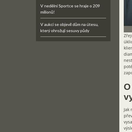
V nedělní Sportce se hraje o 209
milionů!
V aukci se objevil dům na útesu,
který ohrožují sesuvy půdy
Zřej
úkli
klie
diam
nest
poté
zapo
O
v
Jak 
přev
vysa
výsl