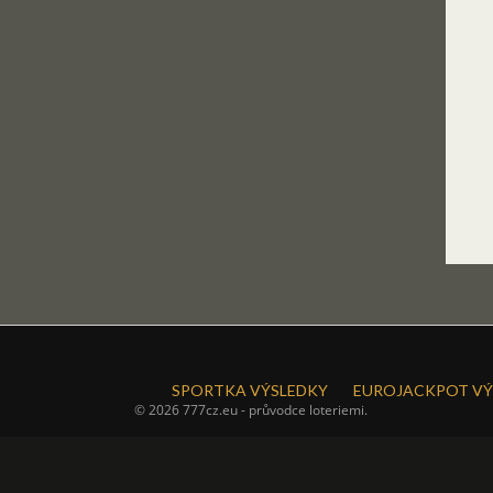
SPORTKA VÝSLEDKY
EUROJACKPOT VÝ
© 2026 777cz.eu - průvodce loteriemi.