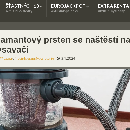
ŠŤASTNÝCH 10
EUROJACKPOT
EXTRA RENTA
Aktuální výsledky
Aktuální výsledky
Aktuální výsledky
iamantový prsten se naštěstí na
ysavači
3.1.2024
77cz.eu
v
Novinky a zprávy z loterie