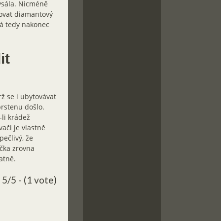
ysála. Nicméně
ahovat diamantový
má tedy nakonec
it
ž se i ubytovávat
prstenu došlo.
li krádež
ači je vlastně
pečlivý, že
ečka zrovna
atně.
5/5 - (1 vote)