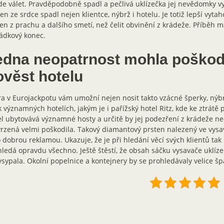
e válet. Pravděpodobně spadl a pečlivá uklízečka jej nevědomky v
n ze srdce spadl nejen klientce, nýbrž i hotelu. Je totiž lepší vyt
en z prachu a dalšího smetí, než čelit obvinění z krádeže. Příběh 
ádkový konec.
edna neopatrnost mohla poškod
ověst hotelu
a v Eurojackpotu vám umožní nejen nosit takto vzácné šperky, nýbr
k významných hotelích, jakým je i pařížský hotel Ritz, kde ke ztrátě 
l ubytovává významné hosty a určitě by jej podezření z krádeže ne-
rzená velmi poškodila. Takový diamantový prsten nalezený ve vysav
 dobrou reklamou. Ukazuje, že je při hledání věcí svých klientů tak 
ledá opravdu všechno. Ještě štěstí, že obsah sáčku vysavače uklíz
sypala. Okolní popelnice a kontejnery by se prohledávaly velice šp