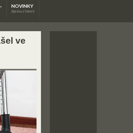
NOVINKY
Zprávy z loterií
šel ve