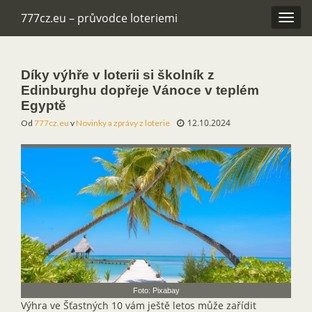
777cz.eu – průvodce loteriemi
Rozba
navig
Díky výhře v loterii si školník z
Edinburghu dopřeje Vánoce v teplém
Egyptě
12.10.2024
Od
777cz.eu
v
Novinky a zprávy z loterie
Foto: Pixabay
Výhra ve Šťastných 10 vám ještě letos může zařídit