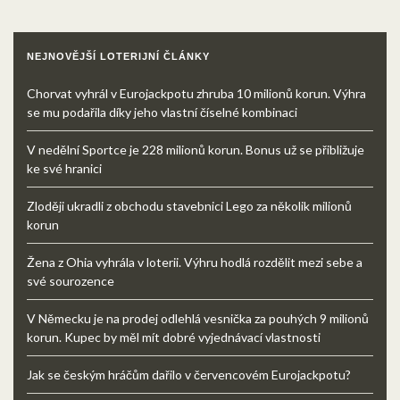
NEJNOVĚJŠÍ LOTERIJNÍ ČLÁNKY
Chorvat vyhrál v Eurojackpotu zhruba 10 milionů korun. Výhra
se mu podařila díky jeho vlastní číselné kombinaci
V nedělní Sportce je 228 milionů korun. Bonus už se přibližuje
ke své hranici
Zloději ukradli z obchodu stavebnici Lego za několik milionů
korun
Žena z Ohia vyhrála v loterii. Výhru hodlá rozdělit mezi sebe a
své sourozence
V Německu je na prodej odlehlá vesnička za pouhých 9 milionů
korun. Kupec by měl mít dobré vyjednávací vlastnosti
Jak se českým hráčům dařilo v červencovém Eurojackpotu?