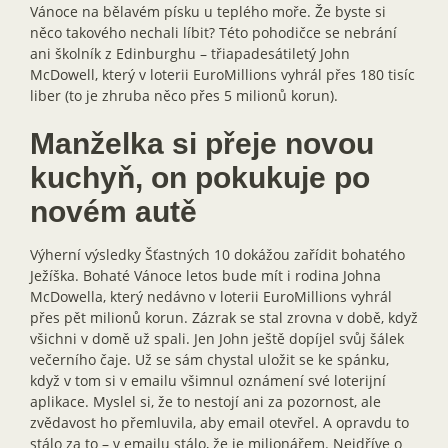
Vánoce na bělavém písku u teplého moře. Že byste si
něco takového nechali líbit? Této pohodičce se nebrání
ani školník z Edinburghu – třiapadesátiletý John
McDowell, který v loterii EuroMillions vyhrál přes 180 tisíc
liber (to je zhruba něco přes 5 milionů korun).
Manželka si přeje novou
kuchyň, on pokukuje po
novém autě
Výherní výsledky Šťastných 10 dokážou zařídit bohatého
Ježíška. Bohaté Vánoce letos bude mít i rodina Johna
McDowella, který nedávno v loterii EuroMillions vyhrál
přes pět milionů korun. Zázrak se stal zrovna v době, když
všichni v domě už spali. Jen John ještě dopíjel svůj šálek
večerního čaje. Už se sám chystal uložit se ke spánku,
když v tom si v emailu všimnul oznámení své loterijní
aplikace. Myslel si, že to nestojí ani za pozornost, ale
zvědavost ho přemluvila, aby email otevřel. A opravdu to
stálo za to – v emailu stálo, že je milionářem. Nejdříve o