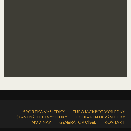
SPORTKA VÝSLEDKY
EUROJACKPOT VÝSLEDKY
ŠŤASTNÝCH 10 VÝSLEDKY
EXTRA RENTA VÝSLEDKY
NOVINKY
GENERÁTOR ČÍSEL
KONTAKT