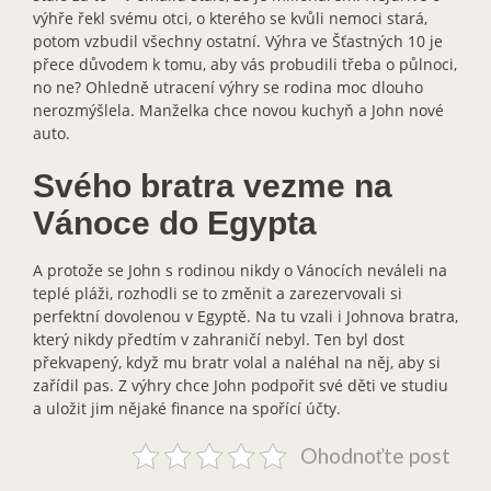
výhře řekl svému otci, o kterého se kvůli nemoci stará,
potom vzbudil všechny ostatní. Výhra ve Šťastných 10 je
přece důvodem k tomu, aby vás probudili třeba o půlnoci,
no ne? Ohledně utracení výhry se rodina moc dlouho
nerozmýšlela. Manželka chce novou kuchyň a John nové
auto.
Svého bratra vezme na
Vánoce do Egypta
A protože se John s rodinou nikdy o Vánocích neváleli na
teplé pláži, rozhodli se to změnit a zarezervovali si
perfektní dovolenou v Egyptě. Na tu vzali i Johnova bratra,
který nikdy předtím v zahraničí nebyl. Ten byl dost
překvapený, když mu bratr volal a naléhal na něj, aby si
zařídil pas. Z výhry chce John podpořit své děti ve studiu
a uložit jim nějaké finance na spořící účty.
Ohodnoťte post