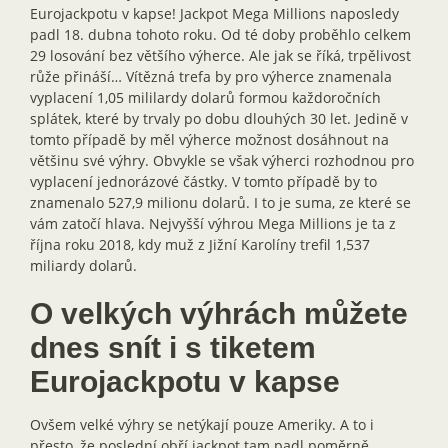
Eurojackpotu v kapse! Jackpot Mega Millions naposledy
padl 18. dubna tohoto roku. Od té doby proběhlo celkem
29 losování bez většího výherce. Ale jak se říká, trpělivost
růže přináší… Vítězná trefa by pro výherce znamenala
vyplacení 1,05 mililardy dolarů formou každoročních
splátek, které by trvaly po dobu dlouhých 30 let. Jedině v
tomto případě by měl výherce možnost dosáhnout na
většinu své výhry. Obvykle se však výherci rozhodnou pro
vyplacení jednorázové částky. V tomto případě by to
znamenalo 527,9 milionu dolarů. I to je suma, ze které se
vám zatočí hlava. Nejvyšší výhrou Mega Millions je ta z
října roku 2018, kdy muž z Jižní Karolíny trefil 1,537
miliardy dolarů.
O velkých výhrách můžete
dnes snít i s tiketem
Eurojackpotu v kapse
Ovšem velké výhry se netýkají pouze Ameriky. A to i
přesto, že poslední obří jackpot tam padl poměrně