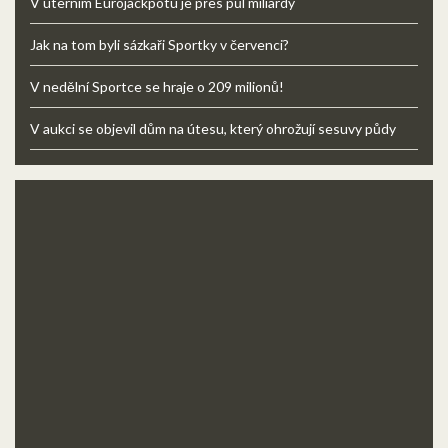
V úterním Eurojackpotu je přes půl miliardy
Jak na tom byli sázkaři Sportky v červenci?
V nedělní Sportce se hraje o 209 milionů!
V aukci se objevil dům na útesu, který ohrožují sesuvy půdy