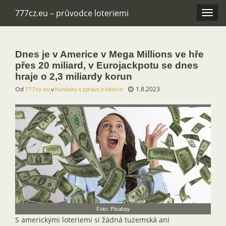
777cz.eu – průvodce loteriemi
Rozba
navig
Dnes je v Americe v Mega Millions ve hře
přes 20 miliard, v Eurojackpotu se dnes
hraje o 2,3 miliardy korun
1.8.2023
Od
777cz.eu
v
Novinky a zprávy z loterie
Foto: Pixabay
S americkými loteriemi si žádná tuzemská ani