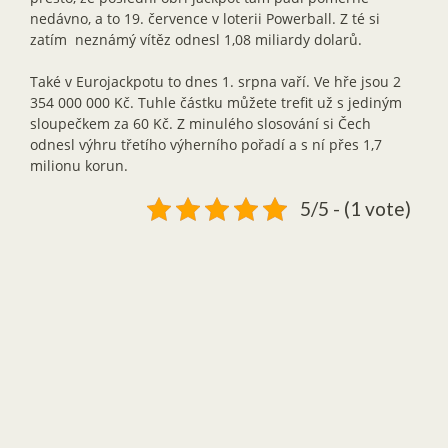
nedávno, a to 19. července v loterii Powerball. Z té si
zatím neznámý vítěz odnesl 1,08 miliardy dolarů.
Také v Eurojackpotu to dnes 1. srpna vaří. Ve hře jsou 2
354 000 000 Kč. Tuhle částku můžete trefit už s jediným
sloupečkem za 60 Kč. Z minulého slosování si Čech
odnesl výhru třetího výherního pořadí a s ní přes 1,7
milionu korun.
5/5 - (1 vote)