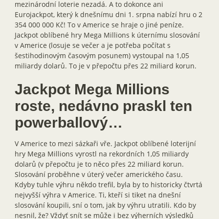
mezinárodní loterie nezadá. A to dokonce ani
Eurojackpot, který k dnešnímu dni 1. srpna nabízí hru o 2
354 000 000 Kč! To v Americe se hraje o jiné peníze.
Jackpot oblíbené hry Mega Millions k úternímu slosování
v Americe (losuje se večer a je potřeba počítat s
šestihodinovým časovým posunem) vystoupal na 1,05
miliardy dolarů. To je v přepočtu přes 22 miliard korun.
Jackpot Mega Millions
roste, nedávno praskl ten
powerballový…
V Americe to mezi sázkaři vře. Jackpot oblíbené loterijní
hry Mega Millions vyrostl na rekordních 1,05 miliardy
dolarů (v přepočtu je to něco přes 22 miliard korun.
Slosování proběhne v úterý večer amerického času.
Kdyby tuhle výhru někdo trefil, byla by to historicky čtvrtá
nejvyšší výhra v Americe. Ti, kteří si tiket na dnešní
slosování koupili, sní o tom, jak by výhru utratili. Kdo by
nesnil, že? Vždyť snít se může i bez výherních výsledků