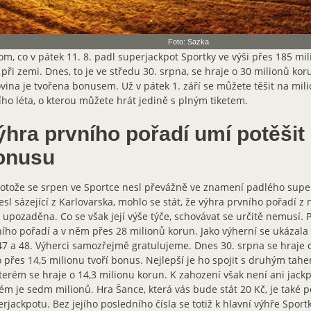
Foto: Sazka
om, co v pátek 11. 8. padl superjackpot Sportky ve výši přes 185 mil
 při zemi. Dnes, to je ve středu 30. srpna, se hraje o 30 milionů ko
vina je tvořena bonusem. Už v pátek 1. září se můžete těšit na mil
ho léta, o kterou můžete hrát jedině s plným tiketem.
hra prvního pořadí umí potěšit 
onusu
otože se srpen ve Sportce nesl převážně ve znamení padlého superj
sl sázející z Karlovarska, mohlo se stát, že výhra prvního pořadí z
 upozaděna. Co se však její výše týče, schovávat se určitě nemusí. P
ího pořadí a v něm přes 28 milionů korun. Jako výherní se ukázala bý
47 a 48. Výherci samozřejmě gratulujeme. Dnes 30. srpna se hraje o
 přes 14,5 milionu tvoří bonus. Nejlepší je ho spojit s druhým tah
terém se hraje o 14,3 milionu korun. K zahození však není ani jackp
ém je sedm milionů. Hra Šance, která vás bude stát 20 Kč, je také p
rjackpotu. Bez jejího posledního čísla se totiž k hlavní výhře Sport