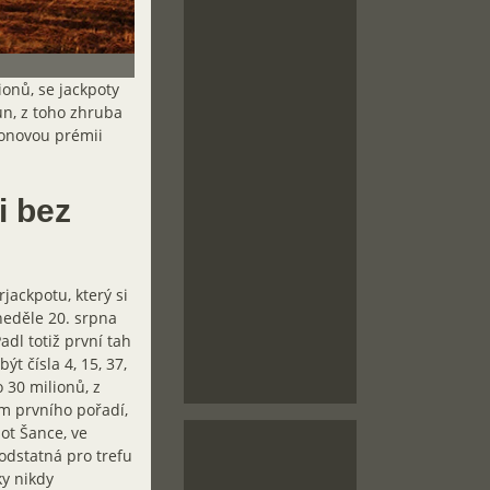
ionů, se jackpoty
run, z toho zhruba
ionovou prémii
i bez
ackpotu, který si
 neděle 20. srpna
adl totiž první tah
t čísla 4, 15, 37,
 30 milionů, z
em prvního pořadí,
ot Šance, ve
odstatná pro trefu
ky nikdy