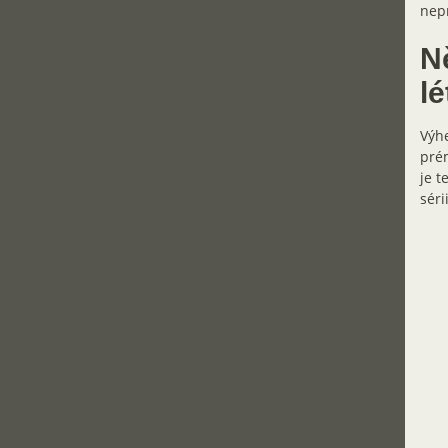
nepr
N
lé
Výhe
prém
je t
séri