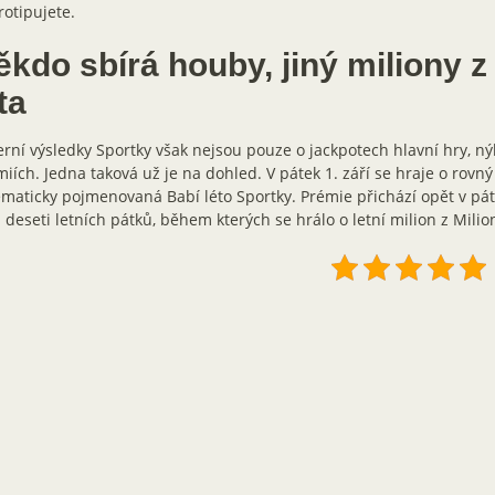
otipujete.
ěkdo sbírá houby, jiný miliony z
ta
rní výsledky Sportky však nejsou pouze o jackpotech hlavní hry, ný
iích. Jedna taková už je na dohled. V pátek 1. září se hraje o rovn
ematicky pojmenovaná Babí léto Sportky. Prémie přichází opět v pá
i deseti letních pátků, během kterých se hrálo o letní milion z Milio