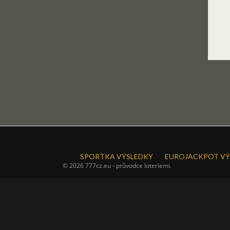
SPORTKA VÝSLEDKY
EUROJACKPOT VÝ
© 2026 777cz.eu - průvodce loteriemi.