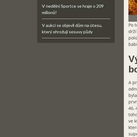
V nedělní Sportce se hraje o 209
milionů!
Po t
V aukci se objevil dům na útesu,
drží
který ohrožují sesuvy půdy
polo
babí
Vý
b
A pr
odne
byla
prvn
46, 
toho
ve k
kter
supe