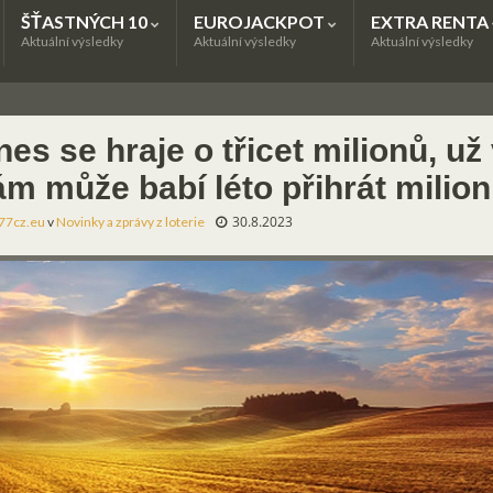
ŠŤASTNÝCH 10
EUROJACKPOT
EXTRA RENTA
Aktuální výsledky
Aktuální výsledky
Aktuální výsledky
es se hraje o třicet milionů, už
ám může babí léto přihrát milion
30.8.2023
77cz.eu
v
Novinky a zprávy z loterie