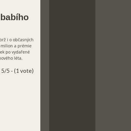
 babího
brž i o občasných
ý milion a prémie
tek po vydařené
nového léta.
5/5 - (1 vote)