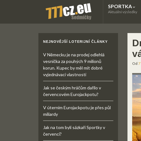
SPORTKA
Aktuální výsledky
Dn
NEJNOVĚJŠÍ LOTERIJNÍ ČLÁNKY
v
V Německu je na prodej odlehlá
vesnička za pouhých 9 milionů
Od
7
korun. Kupec by měl mít dobré
vyjednávací vlastnosti
Jak se českým hráčům dařilo v
červencovém Eurojackpotu?
V úterním Eurojackpotu je přes půl
miliardy
Jak na tom byli sázkaři Sportky v
červenci?