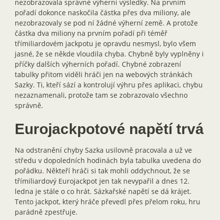
nezobrazovala správné výherní výsledky. Na prvním
pořadí dokonce naskočila částka přes dva miliony, ale
nezobrazovaly se pod ní žádné výherní země. A protože
částka dva miliony na prvním pořadí při téměř
třímiliardovém jackpotu je opravdu nesmysl, bylo všem
jasné, že se někde vloudila chyba. Chybně byly vyplněny i
příčky dalších výherních pořadí. Chybné zobrazení
tabulky přitom viděli hráči jen na webových stránkách
Sazky. Ti, kteří sází a kontrolují výhru přes aplikaci, chybu
nezaznamenali, protože tam se zobrazovalo všechno
správně.
Eurojackpotové napětí trvá
Na odstranění chyby Sazka usilovně pracovala a už ve
středu v dopoledních hodinách byla tabulka uvedena do
pořádku. Někteří hráči si tak mohli oddychnout, že se
třímiliardový Eurojackpot jen tak nevypařil a dnes 12.
ledna je stále o co hrát. Sázkařské napětí se dá krájet.
Tento jackpot, který hráče převedl přes přelom roku, hru
parádně zpestřuje.