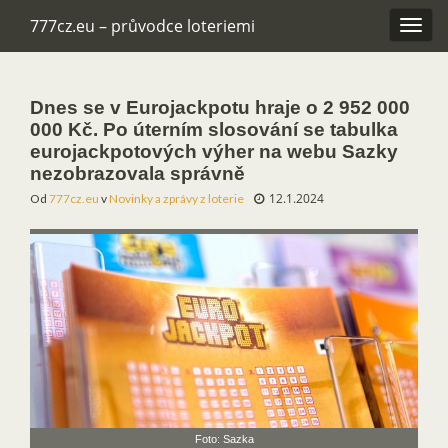
777cz.eu – průvodce loteriemi
Rozba
navig
Dnes se v Eurojackpotu hraje o 2 952 000
000 Kč. Po úterním slosování se tabulka
eurojackpotových výher na webu Sazky
nezobrazovala správně
12.1.2024
Od
777cz.eu
v
Novinky a zprávy z loterie
Foto: Sazka