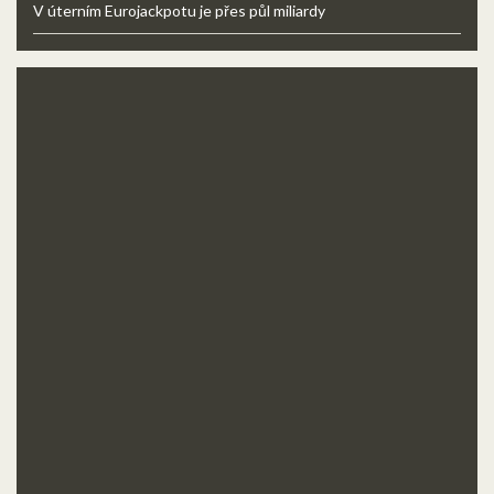
V úterním Eurojackpotu je přes půl miliardy