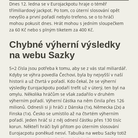
Dnes 12. ledna se v Eurojackpotu hraje o téměř
třímiliardový jackpot. Po tom, co úterní slosování opět
nevyšlo a první pořadí nebylo trefeno, se o to hráči
mohou pokusit dnes. Hrát mohou s jedním sloupečkem
za 60 Kč nebo s plným tiketem za 400 Kč.
Chybné výherní výsledky
na webu Sazky
5+2 čísla jsou potřeba k tomu, aby se z vás stal miliardář.
Kdyby se výhra povedla Čechovi, byla by nejvyšší v naší
historii a už čtvrtá v pořadí. Kdo čekal, že se výherní
výsledky Eurojackpotu podaří trefit už v úterý, ten byl na
omylu. Několika hráčům se však zadařilo v druhém
výherním pořadí. Výherní částka na něm činila přes 126
milionů. Odnesli si ji hráči z Dánska (1x), Německa (2x) a
Finska (1x). Česko se umístilo až na čtvrtém výherním
pořadí. Jeden hráč si z něj odnesl částku přes 130 tisíc
korun. Někteří hráči byli přitom po úterním slosování
Eurojacpotu poněkud nesví. Tabulka na webu Sazky totiž