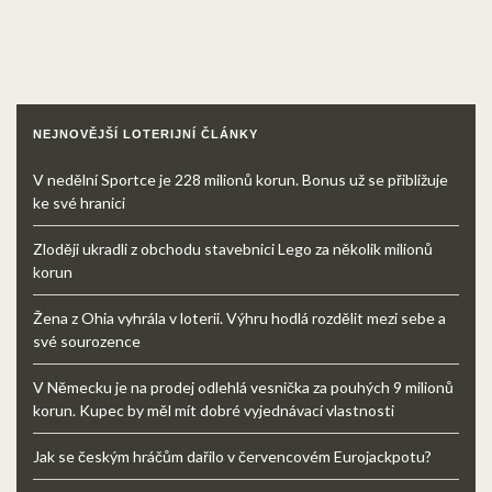
NEJNOVĚJŠÍ LOTERIJNÍ ČLÁNKY
V nedělní Sportce je 228 milionů korun. Bonus už se přibližuje
ke své hranici
Zloději ukradli z obchodu stavebnici Lego za několik milionů
korun
Žena z Ohia vyhrála v loterii. Výhru hodlá rozdělit mezi sebe a
své sourozence
V Německu je na prodej odlehlá vesnička za pouhých 9 milionů
korun. Kupec by měl mít dobré vyjednávací vlastnosti
Jak se českým hráčům dařilo v červencovém Eurojackpotu?