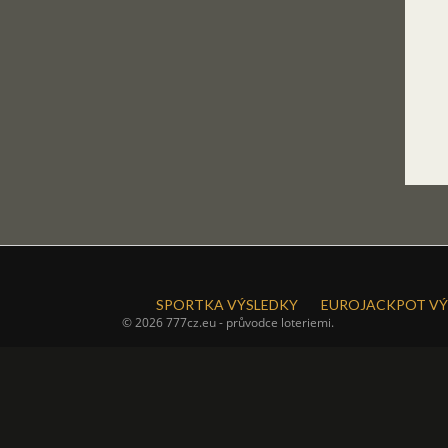
SPORTKA VÝSLEDKY
EUROJACKPOT VÝ
© 2026 777cz.eu - průvodce loteriemi.