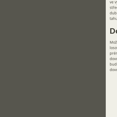
ve v
stře
dubn
tahu
D
Možn
loso
prém
dovo
bud
dovo