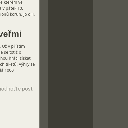
ve kterém ve
 v pátek 10.
onů korun. Jó o II.
veřmi
 Už v příštím
e se totiž o
hou hráči získat
h tiketů. Výhry se
dá 1000
odnoťte post