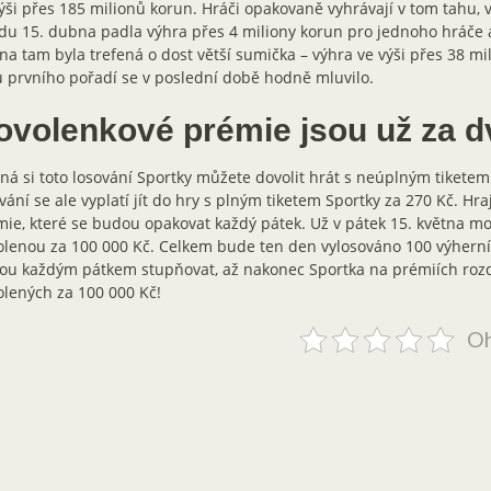
ýši přes 185 milionů korun. Hráči opakovaně vyhrávají v tom tahu, 
du 15. dubna padla výhra přes 4 miliony korun pro jednoho hráče a
a tam byla trefená o dost větší sumička – výhra ve výši přes 38 mili
 prvního pořadí se v poslední době hodně mluvilo.
ovolenkové prémie jsou už za d
á si toto losování Sportky můžete dovolit hrát s neúplným tiketem.
vání se ale vyplatí jít do hry s plným tiketem Sportky za 270 Kč. Hraj
ie, které se budou opakovat každý pátek. Už v pátek 15. května mo
lenou za 100 000 Kč. Celkem bude ten den vylosováno 100 výherníc
ou každým pátkem stupňovat, až nakonec Sportka na prémiích roz
lených za 100 000 Kč!
Oh