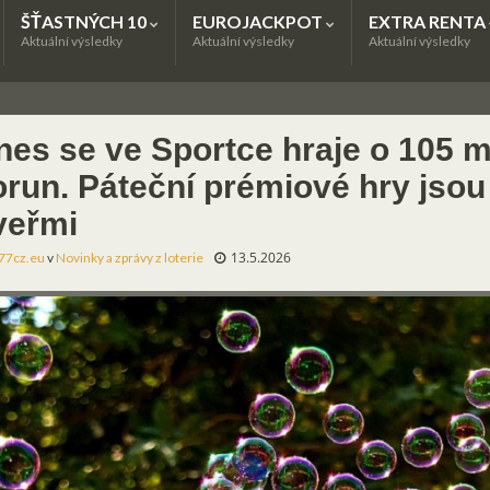
ŠŤASTNÝCH 10
EUROJACKPOT
EXTRA RENTA
Aktuální výsledky
Aktuální výsledky
Aktuální výsledky
nes se ve Sportce hraje o 105 m
orun. Páteční prémiové hry jsou
veřmi
13.5.2026
77cz.eu
v
Novinky a zprávy z loterie