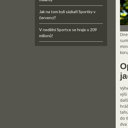
Jak na tom byli sázkaři Sportky v
červenci?
V nedělní Sportce se hraje o 209
Dnes
milionů!
suma
minu
kor
O
j
Výhe
výši
dalš
hráč
tahu
do I
dva 