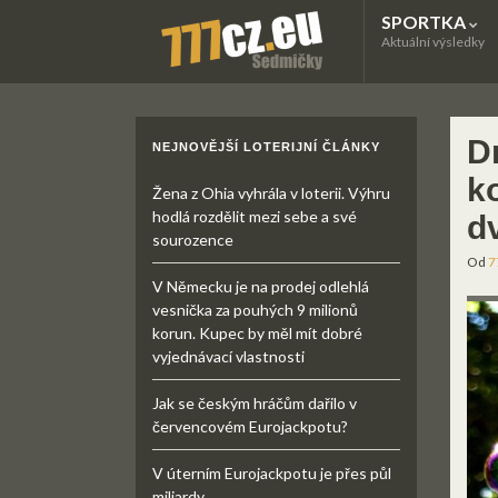
SPORTKA
Aktuální výsledky
D
NEJNOVĚJŠÍ LOTERIJNÍ ČLÁNKY
k
Žena z Ohia vyhrála v loterii. Výhru
hodlá rozdělit mezi sebe a své
d
sourozence
Od
7
V Německu je na prodej odlehlá
vesnička za pouhých 9 milionů
korun. Kupec by měl mít dobré
vyjednávací vlastnosti
Jak se českým hráčům dařilo v
červencovém Eurojackpotu?
V úterním Eurojackpotu je přes půl
miliardy