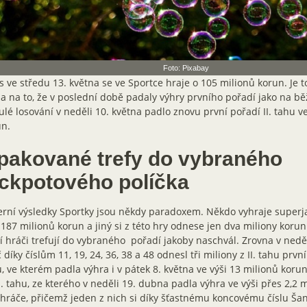
Foto: Pixabay
 ve středu 13. května se ve Sportce hraje o 105 milionů korun. Je t
 na to, že v poslední době padaly výhry prvního pořadí jako na bě
lé losování v neděli 10. května padlo znovu první pořadí II. tahu ve
un.
pakované trefy do vybraného
ackpotového políčka
rní výsledky Sportky jsou někdy paradoxem. Někdo vyhraje superj
 187 milionů korun a jiný si z této hry odnese jen dva miliony korun.
í hráči trefují do vybraného pořadí jakoby naschvál. Zrovna v neděl
 díky číslům 11, 19, 24, 36, 38 a 48 odnesl tři miliony z II. tahu prvn
, ve kterém padla výhra i v pátek 8. května ve výši 13 milionů korun.
I. tahu, ze kterého v neděli 19. dubna padla výhra ve výši přes 2,2 
hráče, přičemž jeden z nich si díky šťastnému koncovému číslu Ša