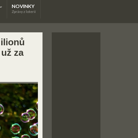
NOVINKY
Zprávy z loterií
ilionů
 už za