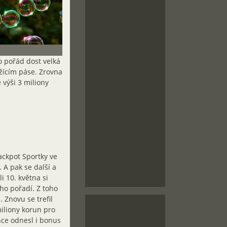
o pořád dost velká
žícím páse. Zrovna
 výši 3 miliony
ackpot Sportky ve
 A pak se další a
i 10. května si
ího pořadí. Z toho
 Znovu se trefil
miliony korun pro
nce odnesl i bonus