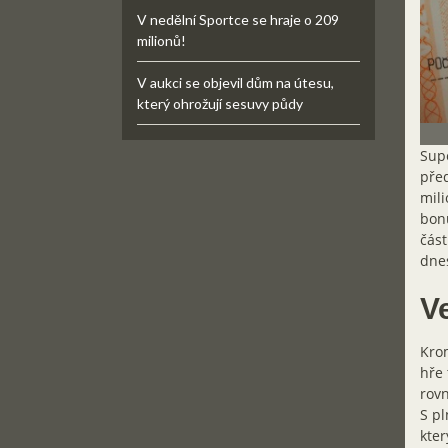
V nedělní Sportce se hraje o 209
milionů!
V aukci se objevil dům na útesu,
který ohrožují sesuvy půdy
Supe
před
mili
bonu
část
dnes
V
Krom
hře 
rovn
S pl
kter