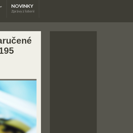
NOVINKY
Zprávy z loterií
zaručené
 195