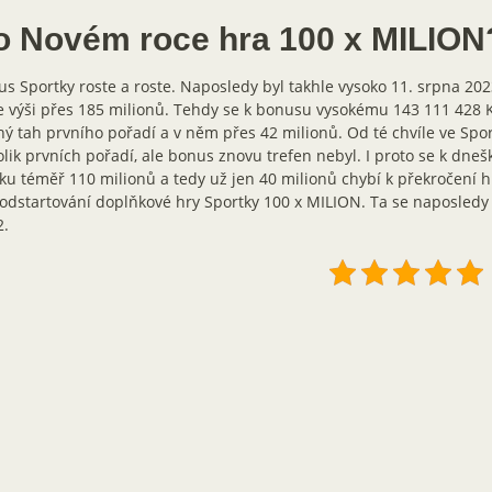
o Novém roce hra 100 x MILION
s Sportky roste a roste. Naposledy byl takhle vysoko 11. srpna 2023
e výši přes 185 milionů. Tehdy se k bonusu vysokému 143 111 428 K
ý tah prvního pořadí a v něm přes 42 milionů. Od té chvíle ve Spo
lik prvních pořadí, ale bonus znovu trefen nebyl. I proto se k dneš
ku téměř 110 milionů a tedy už jen 40 milionů chybí k překročení 
odstartování doplňkové hry Sportky 100 x MILION. Ta se naposledy 
2.