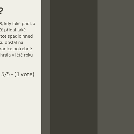
?
, kdy také padl, a
č přidal také
rtce spadlo hned
ku dostal na
hranice potřebné
hrála v létě roku
5/5 - (1 vote)