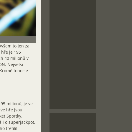
Ovšem to jen za
 hře je 195
ch 40 milionů v
ON. Největší
 Kromě toho se
95 milionů, je ve
ve hře jsou
ket Sportky.
 i o superjackpot,
o trefili!