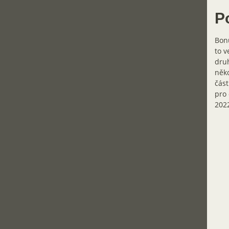
P
Bonu
to v
druh
něko
část
pro 
202