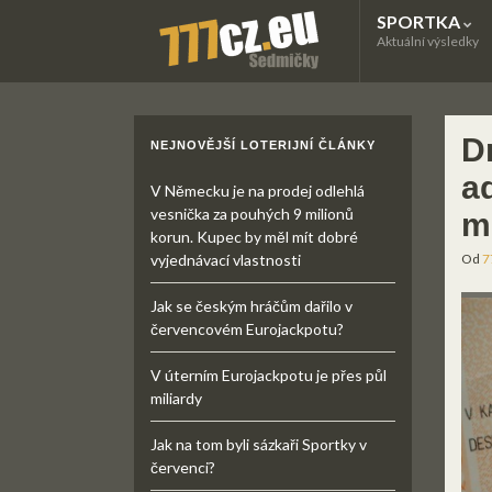
SPORTKA
Aktuální výsledky
D
NEJNOVĚJŠÍ LOTERIJNÍ ČLÁNKY
ad
V Německu je na prodej odlehlá
vesnička za pouhých 9 milionů
m
korun. Kupec by měl mít dobré
vyjednávací vlastnosti
Od
7
Jak se českým hráčům dařilo v
červencovém Eurojackpotu?
V úterním Eurojackpotu je přes půl
miliardy
Jak na tom byli sázkaři Sportky v
červenci?