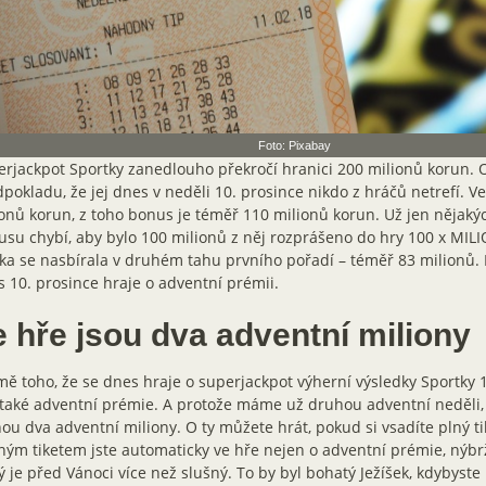
Foto: Pixabay
rjackpot Sportky zanedlouho překročí hranici 200 milionů korun. 
pokladu, že jej dnes v neděli 10. prosince nikdo z hráčů netrefí. Ve
onů korun, z toho bonus je téměř 110 milionů korun. Už jen nějaký
su chybí, aby bylo 100 milionů z něj rozprášeno do hry 100 x MILI
ka se nasbírala v druhém tahu prvního pořadí – téměř 83 milionů.
 10. prosince hraje o adventní prémii.
e hře jsou dva adventní miliony
ě toho, že se dnes hraje o superjackpot výherní výsledky Sportky 1
také adventní prémie. A protože máme už druhou adventní neděli, 
ou dva adventní miliony. O ty můžete hrát, pokud si vsadíte plný ti
ným tiketem jste automaticky ve hře nejen o adventní prémie, nýbrž
ý je před Vánoci více než slušný. To by byl bohatý Ježíšek, kdybyste h