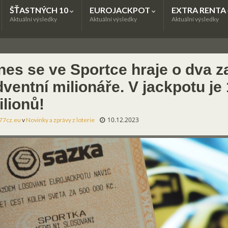
ŠŤASTNÝCH 10
EUROJACKPOT
EXTRA RENTA
Aktuální výsledky
Aktuální výsledky
Aktuální výsledky
nes se ve Sportce hraje o dva 
ventní milionáře. V jackpotu je
ilionů!
10.12.2023
77cz.eu
v
Novinky a zprávy z loterie