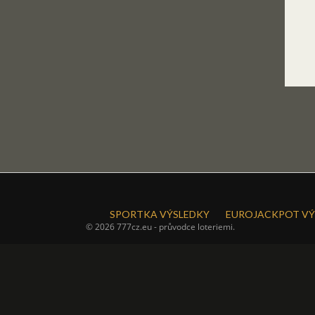
SPORTKA VÝSLEDKY
EUROJACKPOT VÝ
© 2026 777cz.eu - průvodce loteriemi.