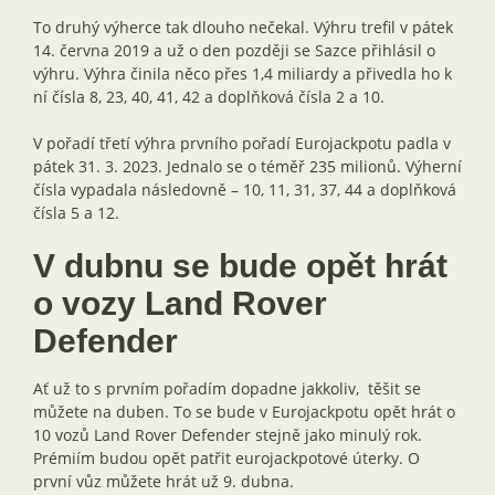
To druhý výherce tak dlouho nečekal. Výhru trefil v pátek
14. června 2019 a už o den později se Sazce přihlásil o
výhru. Výhra činila něco přes 1,4 miliardy a přivedla ho k
ní čísla 8, 23, 40, 41, 42 a doplňková čísla 2 a 10.
V pořadí třetí výhra prvního pořadí Eurojackpotu padla v
pátek 31. 3. 2023. Jednalo se o téměř 235 milionů. Výherní
čísla vypadala následovně – 10, 11, 31, 37, 44 a doplňková
čísla 5 a 12.
V dubnu se bude opět hrát
o vozy Land Rover
Defender
Ať už to s prvním pořadím dopadne jakkoliv, těšit se
můžete na duben. To se bude v Eurojackpotu opět hrát o
10 vozů Land Rover Defender stejně jako minulý rok.
Prémiím budou opět patřit eurojackpotové úterky. O
první vůz můžete hrát už 9. dubna.