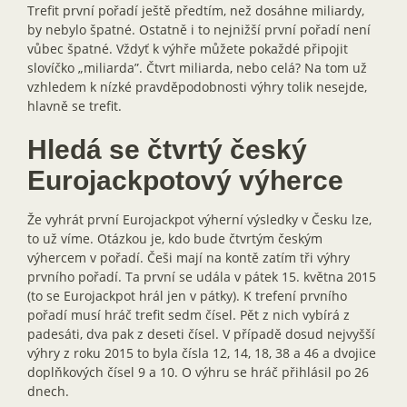
Trefit první pořadí ještě předtím, než dosáhne miliardy,
by nebylo špatné. Ostatně i to nejnižší první pořadí není
vůbec špatné. Vždyť k výhře můžete pokaždé připojit
slovíčko „miliarda”. Čtvrt miliarda, nebo celá? Na tom už
vzhledem k nízké pravděpodobnosti výhry tolik nesejde,
hlavně se trefit.
Hledá se čtvrtý český
Eurojackpotový výherce
Že vyhrát první Eurojackpot výherní výsledky v Česku lze,
to už víme. Otázkou je, kdo bude čtvrtým českým
výhercem v pořadí. Češi mají na kontě zatím tři výhry
prvního pořadí. Ta první se udála v pátek 15. května 2015
(to se Eurojackpot hrál jen v pátky). K trefení prvního
pořadí musí hráč trefit sedm čísel. Pět z nich vybírá z
padesáti, dva pak z deseti čísel. V případě dosud nejvyšší
výhry z roku 2015 to byla čísla 12, 14, 18, 38 a 46 a dvojice
doplňkových čísel 9 a 10. O výhru se hráč přihlásil po 26
dnech.