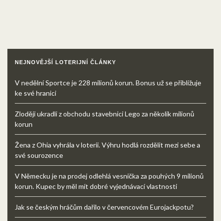
NEJNOVĚJŠÍ LOTERIJNÍ ČLÁNKY
V nedělní Sportce je 228 milionů korun. Bonus už se přibližuje
ke své hranici
Zloději ukradli z obchodu stavebnici Lego za několik milionů
korun
Žena z Ohia vyhrála v loterii. Výhru hodlá rozdělit mezi sebe a
své sourozence
V Německu je na prodej odlehlá vesnička za pouhých 9 milionů
korun. Kupec by měl mít dobré vyjednávací vlastnosti
Jak se českým hráčům dařilo v červencovém Eurojackpotu?