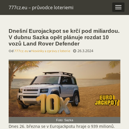
777cz.eu – průvodce loteriemi
Rozba
navig
Dnešní Eurojackpot se krčí pod miliardou.
V dubnu Sazka opět plánuje rozdat 10
vozů Land Rover Defender
26.3.2024
Od
777cz.eu
v
Novinky a zprávy z loterie
Foto: Sazka
Dnes 26. března se v Eurojackpotu hraje o 939 milionů.