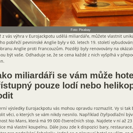
Foto: Pixabay
 z vás výhra v Eurojackpotu udělá miliardáře, můžete vlastnit uniká
ího pobřeží pevninské Anglie byly v 60. letech 19. století vybudován
branu Anglie proti Francouzům. Později byly renovovány na okázalé
u být vaše. Odhaduje se, že se cena každé z nich vyšplhá v přepo
un.
ako miliardáři se vám může hote
řístupný pouze lodí nebo heliko
odit
rní výsledky Eurojackpotu vás mohou opravdu rozmazlit. Vy si tak
lit věci, o kterých se vám nikdy nesnilo. Například čtyřpodlažní bý
ost No Mans, která má 99 000 čtverečních stop. Najdete v ní až 23 
ice má vlastní koupelnu. Dále jsou zde k dispozici bary, restaurace