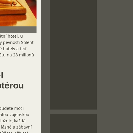
tní hotel. U
y pevnosti Solent
 hotely a teď
čtu na 28 milionů
l
ptérou
 budete moci
valou vojenskou
ložnic, každá
, lázně a zábavní