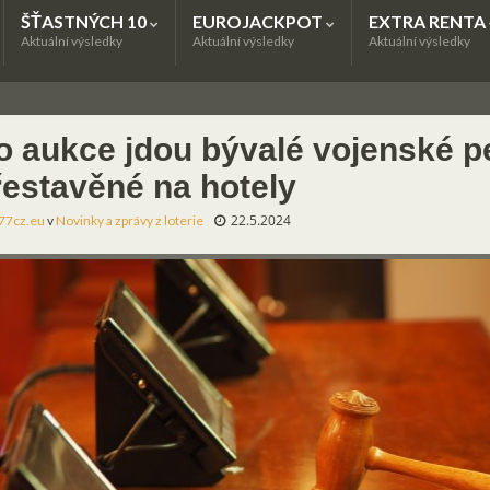
ŠŤASTNÝCH 10
EUROJACKPOT
EXTRA RENTA
Aktuální výsledky
Aktuální výsledky
Aktuální výsledky
o aukce jdou bývalé vojenské p
řestavěné na hotely
22.5.2024
77cz.eu
v
Novinky a zprávy z loterie