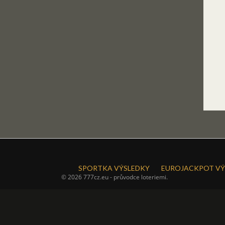
SPORTKA VÝSLEDKY
EUROJACKPOT VÝ
© 2026 777cz.eu - průvodce loteriemi.