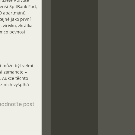
můžete v životě
nší SpitBank Fort,
 9 apartmánů,
ejně jako první
 vířivku, zkrátka
ímco pevnost
í může být velmi
si zamanete –
. Aukce těchto
 z nich vyšplhá
odnoťte post