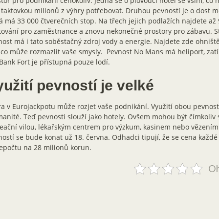
tor pro podnikání čehokoliv. Jedná se o plovoucí hotel se vším, co 
taktovkou milionů z výhry potřebovat. Druhou pevností je o dost me
á má 33 000 čtverečních stop. Na třech jejich podlažích najdete až
ování pro zaměstnance a znovu nekonečné prostory pro zábavu. St
ost má i tato soběstačný zdroj vody a energie. Najdete zde ohniště,
 co může rozmazlit vaše smysly. Pevnost No Mans má heliport, zat
Bank Fort je přístupná pouze lodí.
užití pevností je velké
a v Eurojackpotu může rozjet vaše podnikání. Využití obou pevnost
anité. Teď pevnosti slouží jako hotely. Ovšem mohou být čímkoliv 
eační vilou, lékařským centrem pro výzkum, kasinem nebo vězením
ostí se bude konat už 18. června. Odhadci tipují, že se cena každé
epočtu na 28 milionů korun.
Oh