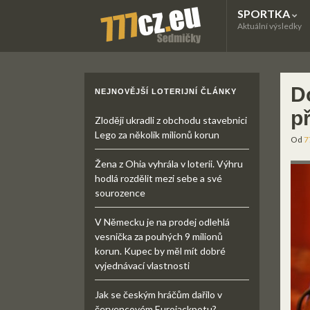
SPORTKA
Aktuální výsledky
D
NEJNOVĚJŠÍ LOTERIJNÍ ČLÁNKY
p
Zloději ukradli z obchodu stavebnici
Lego za několik milionů korun
Od
7
Žena z Ohia vyhrála v loterii. Výhru
hodlá rozdělit mezi sebe a své
sourozence
V Německu je na prodej odlehlá
vesnička za pouhých 9 milionů
korun. Kupec by měl mít dobré
vyjednávací vlastnosti
Jak se českým hráčům dařilo v
červencovém Eurojackpotu?