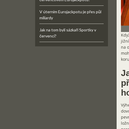
V úterním Eurojackpotu je přes půl
miliardy
Jak na tom byli sázkaři Sportky v
Když
červenci?
jižn
na o
moho
kor
J
p
h
Výhe
dovo
pevn
ložn