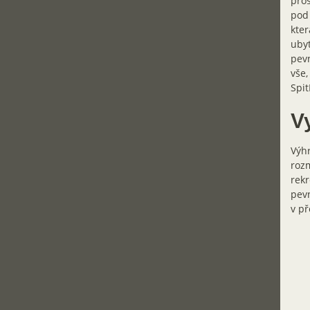
pros
pod 
kter
ubyt
pevn
vše,
Spit
Vy
Výhr
rozm
rekr
pevn
v př