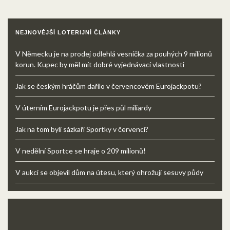
NEJNOVĚJŠÍ LOTERIJNÍ ČLÁNKY
V Německu je na prodej odlehlá vesnička za pouhých 9 milionů
korun. Kupec by měl mít dobré vyjednávací vlastnosti
Jak se českým hráčům dařilo v červencovém Eurojackpotu?
V úterním Eurojackpotu je přes půl miliardy
Jak na tom byli sázkaři Sportky v červenci?
V nedělní Sportce se hraje o 209 milionů!
V aukci se objevil dům na útesu, který ohrožují sesuvy půdy