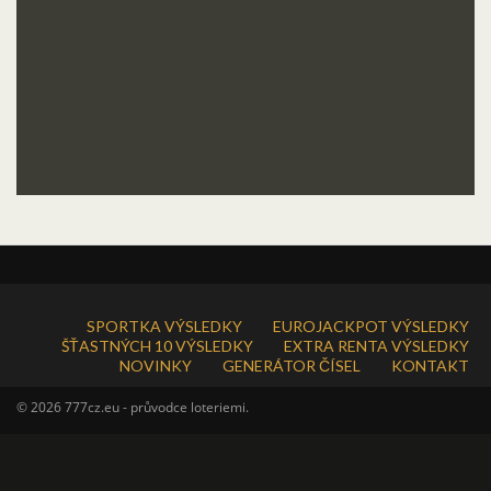
SPORTKA VÝSLEDKY
EUROJACKPOT VÝSLEDKY
ŠŤASTNÝCH 10 VÝSLEDKY
EXTRA RENTA VÝSLEDKY
NOVINKY
GENERÁTOR ČÍSEL
KONTAKT
© 2026 777cz.eu - průvodce loteriemi.