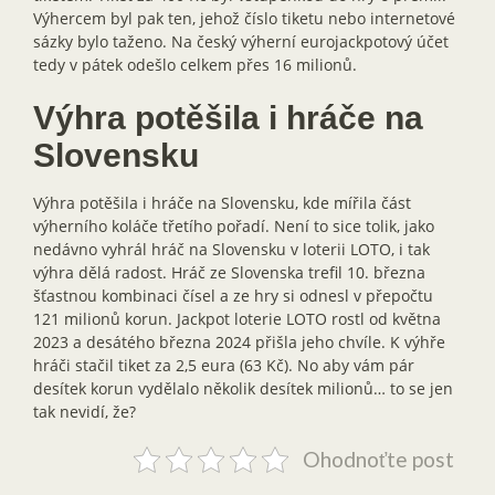
Výhercem byl pak ten, jehož číslo tiketu nebo internetové
sázky bylo taženo. Na český výherní eurojackpotový účet
tedy v pátek odešlo celkem přes 16 milionů.
Výhra potěšila i hráče na
Slovensku
Výhra potěšila i hráče na Slovensku, kde mířila část
výherního koláče třetího pořadí. Není to sice tolik, jako
nedávno vyhrál hráč na Slovensku v loterii LOTO, i tak
výhra dělá radost. Hráč ze Slovenska trefil 10. března
šťastnou kombinaci čísel a ze hry si odnesl v přepočtu
121 milionů korun. Jackpot loterie LOTO rostl od května
2023 a desátého března 2024 přišla jeho chvíle. K výhře
hráči stačil tiket za 2,5 eura (63 Kč). No aby vám pár
desítek korun vydělalo několik desítek milionů… to se jen
tak nevidí, že?
Ohodnoťte post