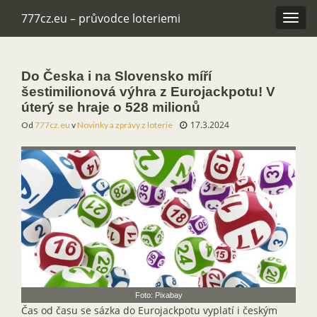
777cz.eu – průvodce loteriemi
Rozba
navig
Do Česka i na Slovensko míří
šestimilionová výhra z Eurojackpotu! V
úterý se hraje o 528 milionů
17.3.2024
Od
777cz.eu
v
Novinky a zprávy z loterie
Foto: Pixabay
Čas od času se sázka do Eurojackpotu vyplatí i českým