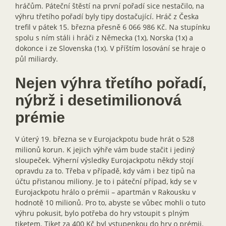
hráčům. Páteční štěstí na první pořadí sice nestačilo, na
výhru třetího pořadí byly tipy dostačující. Hráč z Česka
trefil v pátek 15. března přesně 6 066 986 Kč. Na stupínku
spolu s ním stáli i hráči z Německa (1x), Norska (1x) a
dokonce i ze Slovenska (1x). V příštím losování se hraje o
půl miliardy.
Nejen výhra třetího pořadí,
nýbrž i desetimilionová
prémie
V úterý 19. března se v Eurojackpotu bude hrát o 528
milionů korun. K jejich výhře vám bude stačit i jediný
sloupeček. Výherní výsledky Eurojackpotu někdy stojí
opravdu za to. Třeba v případě, kdy vám i bez tipů na
účtu přistanou miliony. Je to i páteční případ, kdy se v
Eurojackpotu hrálo o prémii – apartmán v Rakousku v
hodnotě 10 milionů. Pro to, abyste se vůbec mohli o tuto
výhru pokusit, bylo potřeba do hry vstoupit s plným
tiketem. Tiket za 400 Kč byl vstupenkou do hry o prémii.