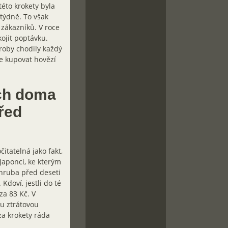
éto krokety byla
 týdně. To však
 zákazníků. V roce
ojit poptávku.
roby chodily každý
te kupovat hovězí
ách doma
před
tatelná jako fakt,
Japonci, ke kterým
zhruba před deseti
 Kdoví, jestli do té
za 83 Kč. V
ku ztrátovou
za krokety ráda