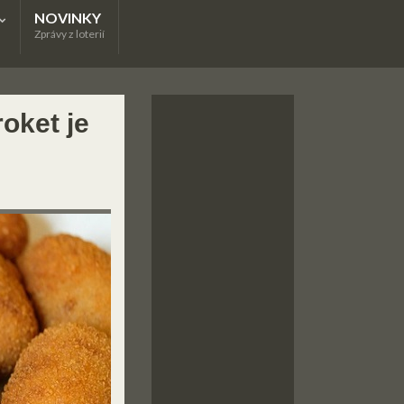
NOVINKY
Zprávy z loterií
oket je