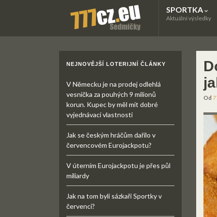
SPORTKA
Aktuální výsledky
D
NEJNOVĚJŠÍ LOTERIJNÍ ČLÁNKY
ja
V Německu je na prodej odlehlá
vesnička za pouhých 9 milionů
Od
7
korun. Kupec by měl mít dobré
vyjednávací vlastnosti
Jak se českým hráčům dařilo v
červencovém Eurojackpotu?
V úterním Eurojackpotu je přes půl
miliardy
Jak na tom byli sázkaři Sportky v
červenci?