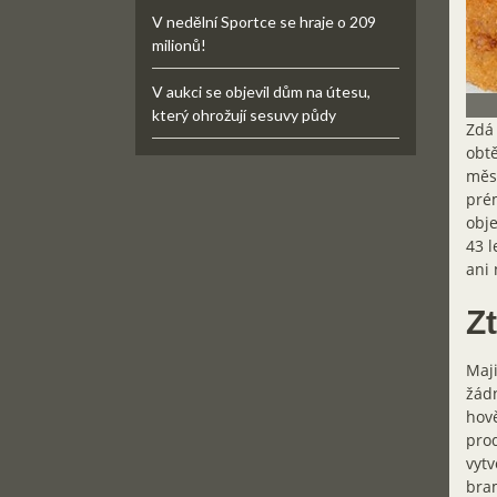
V nedělní Sportce se hraje o 209
milionů!
V aukci se objevil dům na útesu,
který ohrožují sesuvy půdy
Zdá 
obtě
měs
prém
obje
43 l
ani 
Z
Maji
žádn
hově
prod
vytv
bram