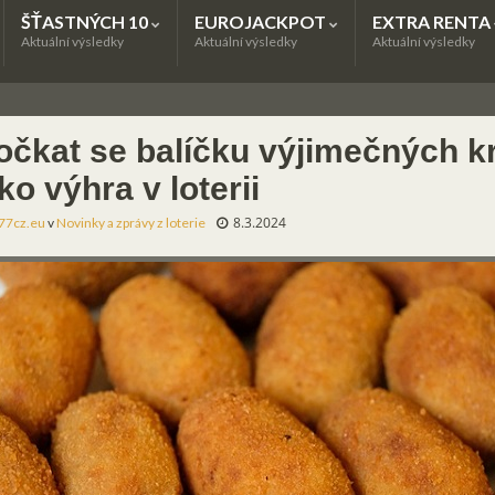
ŠŤASTNÝCH 10
EUROJACKPOT
EXTRA RENTA
Aktuální výsledky
Aktuální výsledky
Aktuální výsledky
očkat se balíčku výjimečných kr
ko výhra v loterii
8.3.2024
77cz.eu
v
Novinky a zprávy z loterie