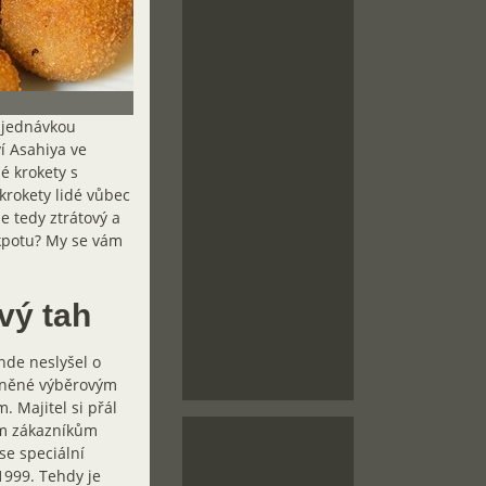
objednávkou
ví Asahiya ve
 krokety s
 krokety lidé vůbec
e tedy ztrátový a
ckpotu? My se vám
vý tah
nde neslyšel o
plněné výběrovým
 Majitel si přál
ým zákazníkům
se speciální
1999. Tehdy je