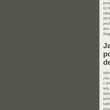
prod
62 K
záka
2016
Jenž
den 
Wagy
J
po
de
Výhr
zda-
v dn
lety
doby
jedn
takt
přip