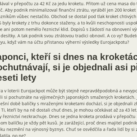
ával v přepočtu za 42 Kč za jedu kroketu. Přitom už cena masa do t
č. Aby podnik minimalizoval finanční ztrátu, vyráběl jen 200 kroket
zníkům vůbec nestačilo. Obchod se dostal pod tlak kroket chtivých
 byly krokety z trhu dokonce staženy, a to kvůli neschopnosti uspok
e ani potom nemělo řeznictví klid. Dopisů s žádostí na obnovení vý
desítky. A tak podnik svou ztrátovou tradici obnovil. A co vy? Bude
u, když vám na účtu přistanou výherní výsledky Eurojackpotu?
aponci, kteří si dnes na kroket
chutnávají, si je objednali asi 
seti lety
a v loterii Eurojackpot může být stejně nepravděpodobná a nevypoči
li si pochutnáte na výjimečných japonských smažených kroketách. 
ešní době balíčky s mraženými kroketami dochází, si je objednali 
. Ti, kteří by na ně dostali chuť dnes, je mohou očekávat až za 43 let.
 řeznictví nezkrachuje. Dnes se jedna kroketa prodává v přepočtu 
om balíčku je vždy pět kusů. Je zarážející, proč dnes majitel podni
iku nezmění na výnosný byznys. Chuť se osvědčila a řada lidí by si 
latila, no ne?