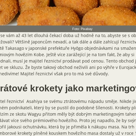
Foto: Pixabay
se vám až 43 let dlouhá čekací doba už hodně na to, abyste se s 
žovali? Většině Japoncům nevadí, a tak dále a dále zahlcují řeznict
tě Takasago v japonské prefektuře Hyōgo objednávkami na smažené
iovým hovězím Kobe. Ještě více zarážející je na tom fakt, že aby si
dnali, musí je majitel řeznictví prodávat pod cenou. Tento obchod j
et ve skluzu. Že byste takový obchod neživili ani po výhře v Euroja
nedivíme! Majitel řeznictví však pro to má své důvody.
trátové krokety jako marketingo
tel řeznictví Asahiya se svému ztrátovému nápadu směje. Nikde ji
ém podnikateli, který by se pustil do podobné šílenosti. Krokety 
zím ze skotu Wagyu přitom měly být dobrým marketingovým tahem.
ávat více svého prémiového hovězího. Proto jej napadlo, že by sv
ořil jakousi ochutnávku, která by je přiměla k nákupu masa. Na trh 
borové krokety plněné kouskem hovězího masa dostaly už v roce 