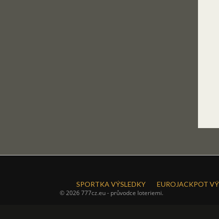
SPORTKA VÝSLEDKY
EUROJACKPOT VÝ
© 2026 777cz.eu - průvodce loteriemi.