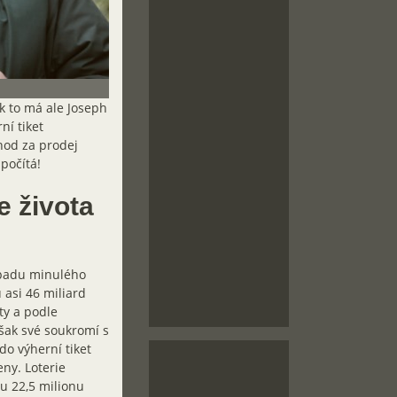
k to má ale Joseph
ní tiket
hod za prodej
počítá!
e života
topadu minulého
 asi 46 miliard
ty a podle
však své soukromí s
do výherní tiket
ny. Loterie
u 22,5 milionu