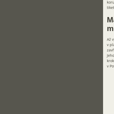
koru
tike
M
m
Až v
v pl
zavř
Jeho
krok
v Po