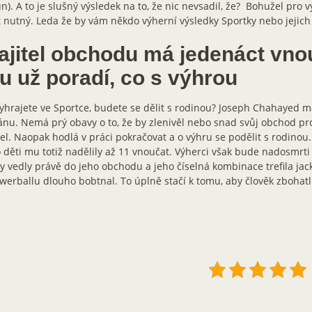
n). A to je slušný výsledek na to, že nic nevsadil, že? Bohužel pro 
t nutný. Leda že by vám někdo výherní výsledky Sportky nebo jejich 
ajitel obchodu má jedenáct vnou
u už poradí, co s výhrou
yhrajete ve Sportce, budete se dělit s rodinou? Joseph Chahayed m
ánu. Nemá prý obavy o to, že by zlenivěl nebo snad svůj obchod pr
el. Naopak hodlá v práci pokračovat a o výhru se podělit s rodinou
 děti mu totiž nadělily až 11 vnoučat. Výherci však bude nadosmrti
y vedly právě do jeho obchodu a jeho číselná kombinace trefila jack
werballu dlouho bobtnal. To úplně stačí k tomu, aby člověk zbohatl.