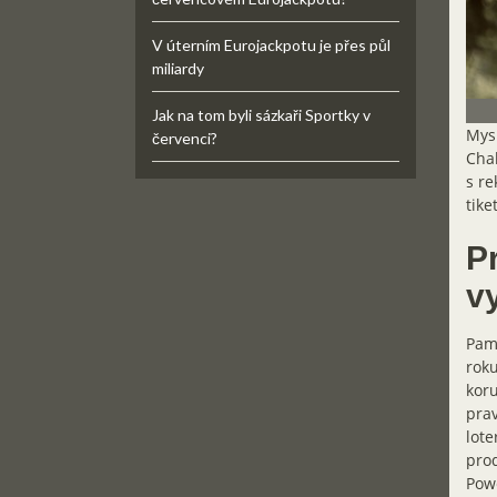
V úterním Eurojackpotu je přes půl
miliardy
Jak na tom byli sázkaři Sportky v
Mysl
červenci?
Chah
s re
tike
Pr
v
Pama
roku
koru
prav
lote
prod
Powe