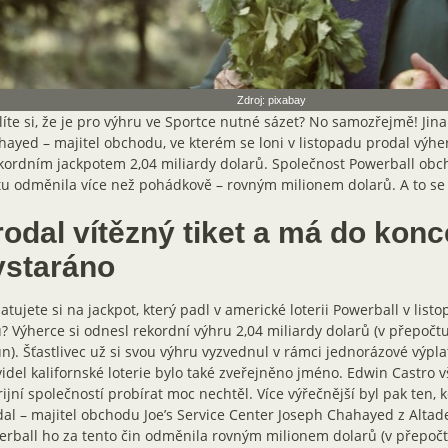
Zdroj: pixabay
íte si, že je pro výhru ve Sportce nutné sázet? No samozřejmě! Jina
ayed – majitel obchodu, ve kterém se loni v listopadu prodal výher
kordním jackpotem 2,04 miliardy dolarů. Společnost Powerball obc
tu odměnila více než pohádkově – rovným milionem dolarů. A to se 
odal vítězný tiket a má do konc
ystaráno
tujete si na jackpot, který padl v americké loterii Powerball v lis
? Výherce si odnesl rekordní výhru 2,04 miliardy dolarů (v přepočtu
n). Šťastlivec už si svou výhru vyzvednul v rámci jednorázové výpla
idel kalifornské loterie bylo také zveřejněno jméno. Edwin Castro 
rijní společností probírat moc nechtěl. Více výřečnější byl pak ten, k
al – majitel obchodu Joe’s Service Center Joseph Chahayed z Altade
rball ho za tento čin odměnila rovným milionem dolarů (v přepočt