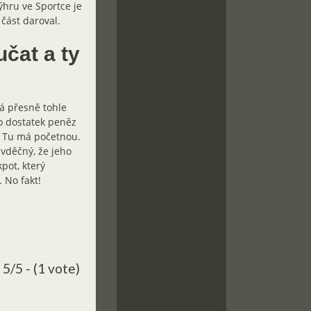
výhru ve Sportce je
část daroval.
čat a ty
á přesně tohle
o dostatek peněz
. Tu má početnou.
 vděčný, že jeho
pot, který
 No fakt!
5/5 - (1 vote)