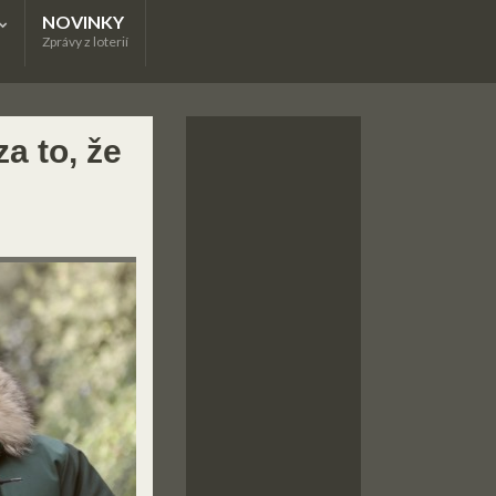
NOVINKY
Zprávy z loterií
a to, že