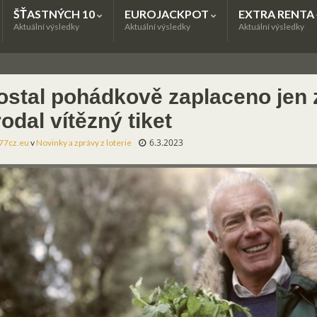
ŠŤASTNÝCH 10
EUROJACKPOT
EXTRA RENTA
Aktuální výsledky
Aktuální výsledky
Aktuální výsledky
ostal pohádkově zaplaceno jen z
odal vítězný tiket
6.3.2023
77cz.eu
v
Novinky a zprávy z loterie