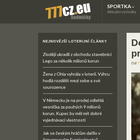
SPORTKA
Aktuální výsledky
D
NEJNOVĚJŠÍ LOTERIJNÍ ČLÁNKY
pr
Zloději ukradli z obchodu stavebnici
Lego za několik milionů korun
Od
7
Žena z Ohia vyhrála v loterii. Výhru
hodlá rozdělit mezi sebe a své
sourozence
V Německu je na prodej odlehlá
vesnička za pouhých 9 milionů
korun. Kupec by měl mít dobré
vyjednávací vlastnosti
Jak se českým hráčům dařilo v
červencovém Eurojackpotu?