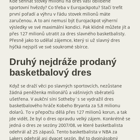
Kde sehnat stovky milionů na dres vaší oblíbené
sportovní hvězdy? Co třeba v Eurojackpotu? Stačí trefit
první pořadí a výhru v řádu stovek milionů máte
zaručenou. A to ani nemusí být Eurojackpot výherní
výsledky ve své maximální kondici. Pak klidně můžete jít a
přes 127 milionů utratit za dres slavného basketbalisty.
Přesně jako to udělal zájemce, který si už slavný dres
hýčká nejspíš ve své soukromé sbírce.
Druhý nejdráže prodaný
basketbalový dres
Když se draží věci po slavných sportovcích, nezůstane
žádná peněženka milionářů a vášnivých sběratelů
ušetřena. V aukční síni Sotheby´s se vydražil dres
basketbalového hráče Kobeho Bryanta za 5,8 milionu
dolarů. To v přepočtu dělá přes 127 milionů korun, a tak
jde vidět, že byl o dres opravdu velký zájem. Konkrétně se
jedná o dres ze sezóny 2007/08, ve které basketbalista
odehrál až 25 zápasů. Tento basketbalista v NBA za
Lakers odehrál asi dvacet sezón. Byl to dvojnásobný