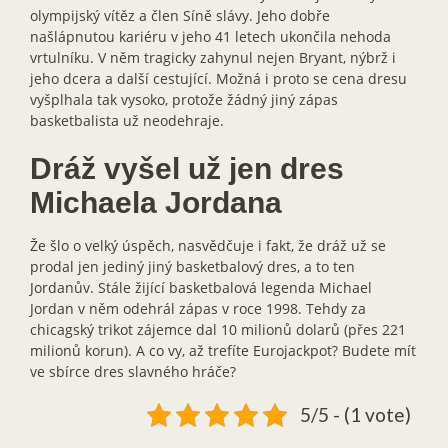
olympijský vítěz a člen Síně slávy. Jeho dobře
našlápnutou kariéru v jeho 41 letech ukončila nehoda
vrtulníku. V něm tragicky zahynul nejen Bryant, nýbrž i
jeho dcera a další cestující. Možná i proto se cena dresu
vyšplhala tak vysoko, protože žádný jiný zápas
basketbalista už neodehraje.
Dráž vyšel už jen dres
Michaela Jordana
Že šlo o velký úspěch, nasvědčuje i fakt, že dráž už se
prodal jen jediný jiný basketbalový dres, a to ten
Jordanův. Stále žijící basketbalová legenda Michael
Jordan v něm odehrál zápas v roce 1998. Tehdy za
chicagský trikot zájemce dal 10 milionů dolarů (přes 221
milionů korun). A co vy, až trefíte Eurojackpot? Budete mít
ve sbírce dres slavného hráče?
5/5 - (1 vote)