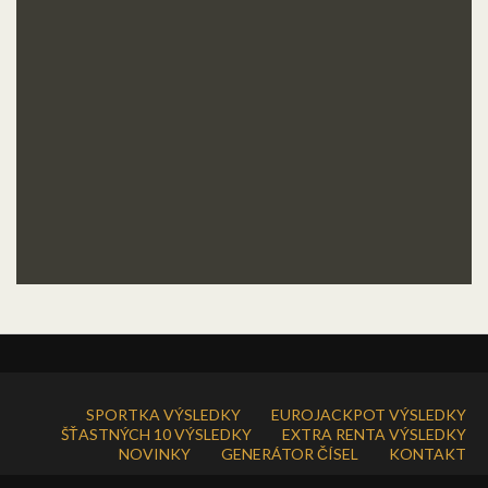
SPORTKA VÝSLEDKY
EUROJACKPOT VÝSLEDKY
ŠŤASTNÝCH 10 VÝSLEDKY
EXTRA RENTA VÝSLEDKY
NOVINKY
GENERÁTOR ČÍSEL
KONTAKT