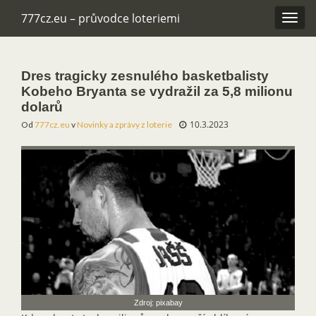
777cz.eu – průvodce loteriemi
Rozba
navig
Dres tragicky zesnulého basketbalisty
Kobeho Bryanta se vydražil za 5,8 milionu
dolarů
10.3.2023
Od
777cz.eu
v
Novinky a zprávy z loterie
Zdroj: pixabay