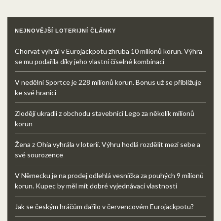
NEJNOVĚJŠÍ LOTERIJNÍ ČLÁNKY
Chorvat vyhrál v Eurojackpotu zhruba 10 milionů korun. Výhra
se mu podařila díky jeho vlastní číselné kombinaci
V nedělní Sportce je 228 milionů korun. Bonus už se přibližuje
ke své hranici
Zloději ukradli z obchodu stavebnici Lego za několik milionů
korun
Žena z Ohia vyhrála v loterii. Výhru hodlá rozdělit mezi sebe a
své sourozence
V Německu je na prodej odlehlá vesnička za pouhých 9 milionů
korun. Kupec by měl mít dobré vyjednávací vlastnosti
Jak se českým hráčům dařilo v červencovém Eurojackpotu?