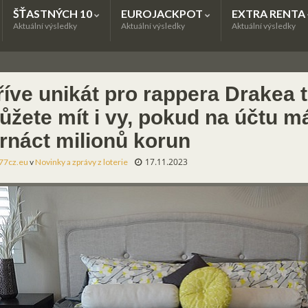
ŠŤASTNÝCH 10
EUROJACKPOT
EXTRA RENTA
Aktuální výsledky
Aktuální výsledky
Aktuální výsledky
říve unikát pro rappera Drakea 
ůžete mít i vy, pokud na účtu m
trnáct milionů korun
17.11.2023
77cz.eu
v
Novinky a zprávy z loterie