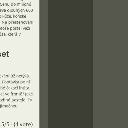
. Cenu do milionů
 trvá dlouhých 600
o kůže, koňské
i. Na přestěhování
tože postel váží
že, která v
set
ekání už netýká,
. Poptávka po ní
hé čekací lhůty.
at ve frontě? Jaké
odlné postele. Ty
ýjimečnou
5/5 - (1 vote)