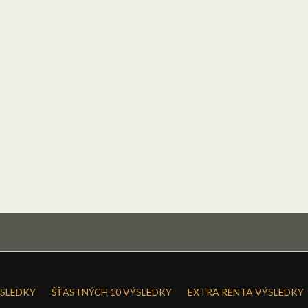
SLEDKY
ŠŤASTNÝCH 10 VÝSLEDKY
EXTRA RENTA VÝSLEDKY