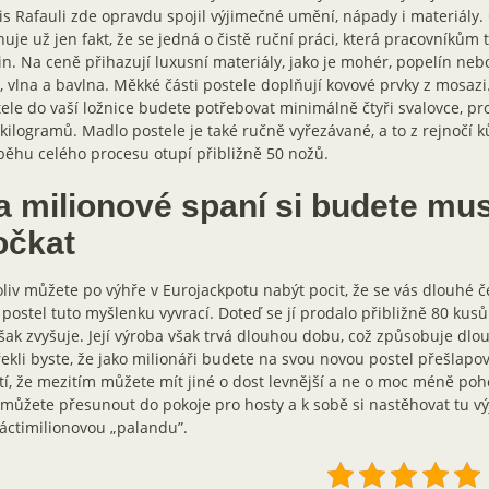
is Rafauli zde opravdu spojil výjimečné umění, nápady i materiály
uje už jen fakt, že se jedná o čistě ruční práci, která pracovníkům
n. Na ceně přihazují luxusní materiály, jako je mohér, popelín neb
, vlna a bavlna. Měkké části postele doplňují kovové prvky z mosaz
ele do vaší ložnice budete potřebovat minimálně čtyři svalovce, pro
kilogramů. Madlo postele je také ručně vyřezávané, a to z rejnočí ků
ěhu celého procesu otupí přibližně 50 nožů.
a milionové spaní si budete mu
očkat
liv můžete po výhře v Eurojackpotu nabýt pocit, že se vás dlouhé č
 postel tuto myšlenku vyvrací. Doteď se jí prodalo přibližně 80 kusů
šak zvyšuje. Její výroba však trvá dlouhou dobu, což způsobuje dlou
ekli byste, že jako milionáři budete na svou novou postel přešlapov
tí, že mezitím můžete mít jiné o dost levnější a ne o moc méně poh
můžete přesunout do pokoje pro hosty a k sobě si nastěhovat tu v
áctimilionovou „palandu”.