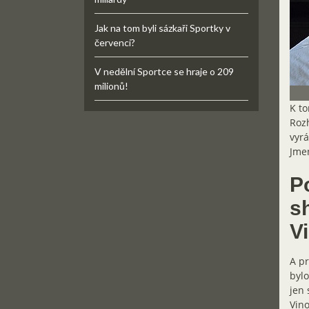
Jak na tom byli sázkaři Sportky v
červenci?
V nedělní Sportce se hraje o 209
milionů!
K to
Rozh
vyrá
Jmen
P
s
V
A pr
bylo
jen 
Vin