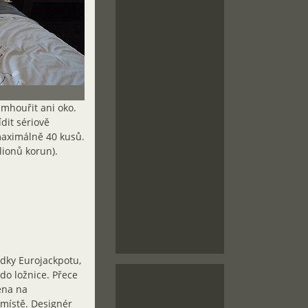
amhouřit ani oko.
dit sériově
maximálně 40 kusů.
lionů korun).
ledky Eurojackpotu,
do ložnice. Přece
ena na
místě. Designér