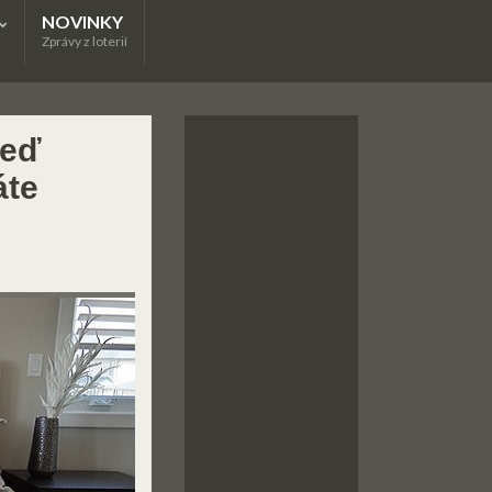
NOVINKY
Zprávy z loterií
teď
áte