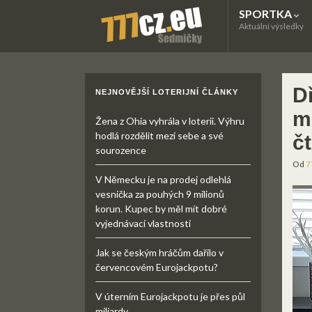
SPORTKA
Aktuální výsledky
D
NEJNOVĚJŠÍ LOTERIJNÍ ČLÁNKY
m
Žena z Ohia vyhrála v loterii. Výhru
hodlá rozdělit mezi sebe a své
č
sourozence
Od
7
V Německu je na prodej odlehlá
vesnička za pouhých 9 milionů
korun. Kupec by měl mít dobré
vyjednávací vlastnosti
Jak se českým hráčům dařilo v
červencovém Eurojackpotu?
V úterním Eurojackpotu je přes půl
miliardy