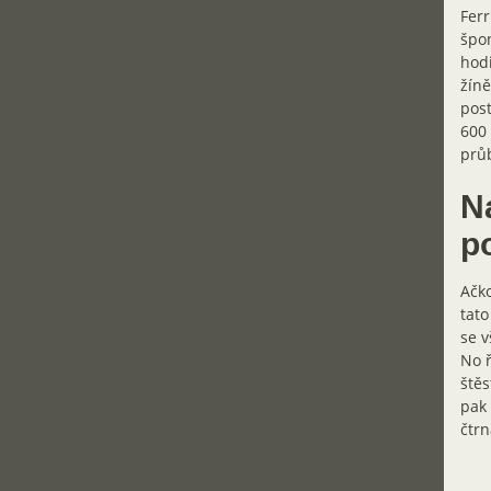
Ferr
špon
hodi
žíně
post
600 
průb
N
p
Ačko
tato
se v
No ř
štěs
pak 
čtrn