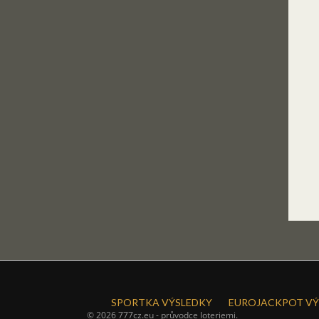
SPORTKA VÝSLEDKY
EUROJACKPOT VÝ
© 2026 777cz.eu - průvodce loteriemi.