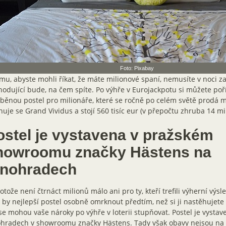
Foto: Pixabay
mu, abyste mohli říkat, že máte milionové spaní, nemusíte v noci z
odující bude, na čem spíte. Po výhře v Eurojackpotu si můžete poří
běnou postel pro milionáře, které se ročně po celém světě prodá 
uje se Grand Vividus a stojí 560 tisíc eur (v přepočtu zhruba 14 mi
ostel je vystavena v pražském
howroomu značky Hästens na
inohradech
otože není čtrnáct milionů málo ani pro ty, kteří trefili výherní výs
 by nejlepší postel osobně omrknout předtím, než si ji nastěhujete 
se mohou vaše nároky po výhře v loterii stupňovat. Postel je vystav
ohradech v showroomu značky Hästens. Tady však obavy nejsou na 