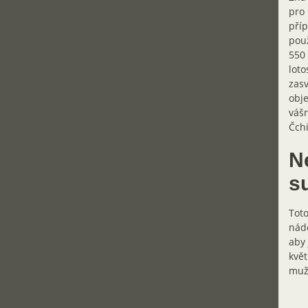
pro 
příp
použ
550 
loto
zasv
obje
vášn
Čchi
Ne
s
Toto
nádo
aby 
květ
muže