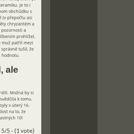
eramiku. Je to i
ednom obchůdku s
 (v přepočtu asi
věty chryzantém a
é pozornosti a
líbením prohlížel,
e muž patřil mezi
správně tušil, že
u hodnotu.
, ale
dili. Možná by si
svědčila k tomu,
yly v úterý 16.
ost na to, že
ťastných 10!
5/5 - (1 vote)