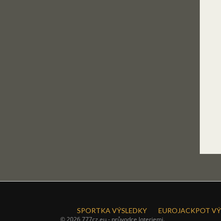
SPORTKA VÝSLEDKY
EUROJACKPOT VÝ
© 2026 777cz.eu - průvodce loteriemi.