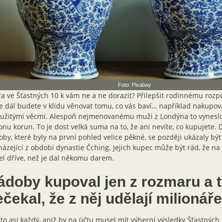
Foto: Pixabay
a ve Šťastných 10 k vám ne a ne dorazit? Přilepšit rodinnému rozpo
e dál budete v klidu věnovat tomu, co vás baví… například nakup
oužitými věcmi. Alespoň nejmenovanému muži z Londýna to vyneslo
onu korun. To je dost velká suma na to, že ani nevíte, co kupujete.
by, které byly na první pohled velice pěkné, se později ukázaly být
ázející z období dynastie Čching. Jejich kupec může být rád, že na
el dříve, než je dal někomu darem.
ádoby kupoval jen z rozmaru a t
čekal, že z něj udělají milionáře
to asi každý, aniž by na účtu musel mít výherní výsledky Šťastných