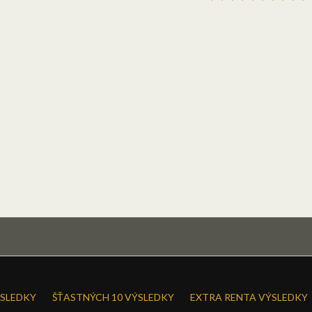
SLEDKY
ŠŤASTNÝCH 10 VÝSLEDKY
EXTRA RENTA VÝSLEDKY