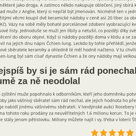
některé jako droga. A zatímco někdo nakupuje oblečení, jiný sbírá k
ad muže z Anglie, který si nepřál být jmenován. Nicméně ten v j
itými věcmi koupil dvě keramické nádoby v ceně asi 20 liber za obě
Kč). Vázy na sobě měly bohaté porcelánové zdobení vyobrazující k
sové listy. Jednoduše se muži jen líbily a netušil, co později díky sv
ěcení do oboru objeví. Když si nádoby později doma v klidu a se za
vil na jejich dnu nápis Čchien-lung. Leckdo by tohle přehlédl, jenž
ivé sběratele keramiky a ohledně té měl hodně načteno. V tu chvíli 
en-lung byl sám císař dynastie Čchien a že ony nádoby mají velko
jspíš by si je sám rád ponechal
umě za ně neodolal
 zjištění muže popohnalo k odborníkům, kteří jeho domněnku potvr
by jako vášnivý sběratel sám rád nechal, ale jejich hodnota ho pře
je nabídl jinému vášnivému sběrateli. V londýnské aukci Rosebery b
na tohoto roku prodány za neuvěřitelných 1,6 milionu korun. To je d
 stály jenom pětistovku. Miliony můžete najít i vy, třeba v loterii Š