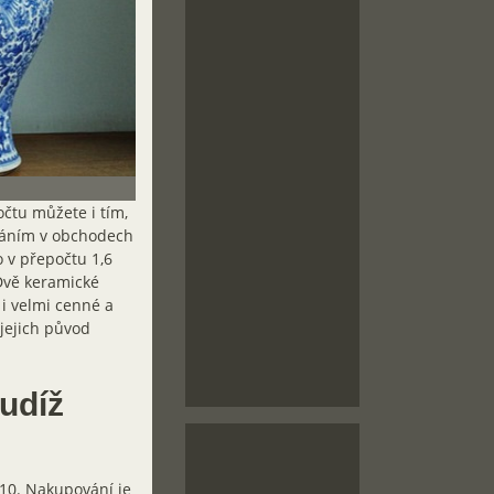
čtu můžete i tím,
ováním v obchodech
 v přepočtu 1,6
 Dvě keramické
 i velmi cenné a
 jejich původ
udíž
 10. Nakupování je