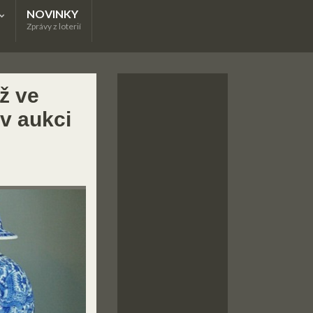
NOVINKY
Zprávy z loterií
ž ve
 v aukci