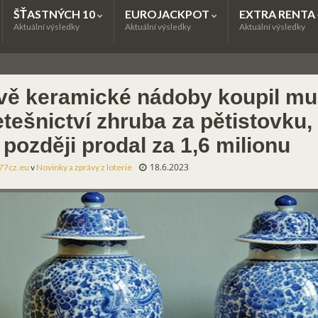
ŠŤASTNÝCH 10
EUROJACKPOT
EXTRA RENTA
Aktuální výsledky
Aktuální výsledky
Aktuální výsledky
vě keramické nádoby koupil mu
tešnictví zhruba za pětistovku,
 později prodal za 1,6 milionu
18.6.2023
77cz.eu
v
Novinky a zprávy z loterie