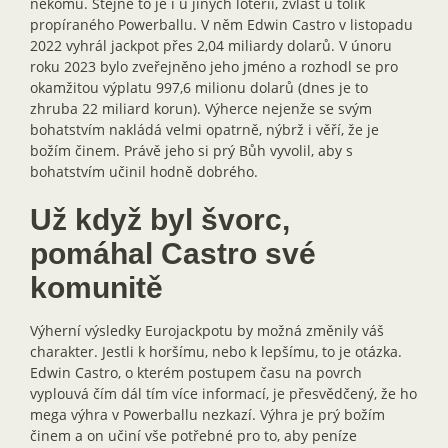
někomu. Stejné to je i u jiných loterií, zvlášť u tolik
propíraného Powerballu. V něm Edwin Castro v listopadu
2022 vyhrál jackpot přes 2,04 miliardy dolarů. V únoru
roku 2023 bylo zveřejněno jeho jméno a rozhodl se pro
okamžitou výplatu 997,6 milionu dolarů (dnes je to
zhruba 22 miliard korun). Výherce nejenže se svým
bohatstvím nakládá velmi opatrně, nýbrž i věří, že je
božím činem. Právě jeho si prý Bůh vyvolil, aby s
bohatstvím učinil hodně dobrého.
Už když byl švorc,
pomáhal Castro své
komunitě
Výherní výsledky Eurojackpotu by možná změnily váš
charakter. Jestli k horšímu, nebo k lepšímu, to je otázka.
Edwin Castro, o kterém postupem času na povrch
vyplouvá čím dál tím více informací, je přesvědčený, že ho
mega výhra v Powerballu nezkazí. Výhra je prý božím
činem a on učiní vše potřebné pro to, aby peníze