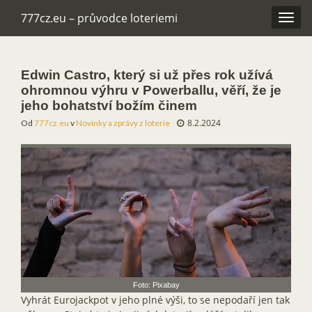
777cz.eu – průvodce loteriemi
Rozba
navig
Edwin Castro, který si už přes rok užívá
ohromnou výhru v Powerballu, věří, že je
jeho bohatství božím činem
8.2.2024
Od
777cz.eu
v
Novinky a zprávy z loterie
Foto: Pixabay
Vyhrát Eurojackpot v jeho plné výši, to se nepodaří jen tak