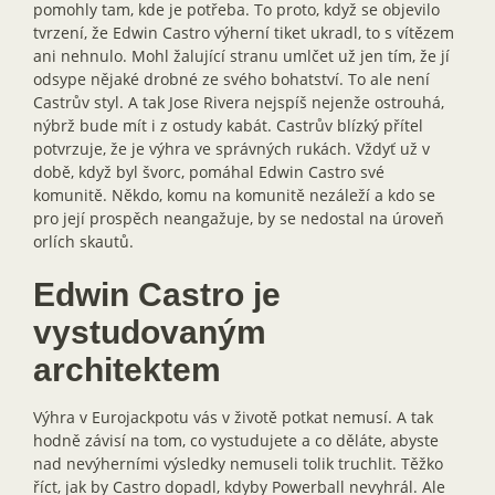
pomohly tam, kde je potřeba. To proto, když se objevilo
tvrzení, že Edwin Castro výherní tiket ukradl, to s vítězem
ani nehnulo. Mohl žalující stranu umlčet už jen tím, že jí
odsype nějaké drobné ze svého bohatství. To ale není
Castrův styl. A tak Jose Rivera nejspíš nejenže ostrouhá,
nýbrž bude mít i z ostudy kabát. Castrův blízký přítel
potvrzuje, že je výhra ve správných rukách. Vždyť už v
době, když byl švorc, pomáhal Edwin Castro své
komunitě. Někdo, komu na komunitě nezáleží a kdo se
pro její prospěch neangažuje, by se nedostal na úroveň
orlích skautů.
Edwin Castro je
vystudovaným
architektem
Výhra v Eurojackpotu vás v životě potkat nemusí. A tak
hodně závisí na tom, co vystudujete a co děláte, abyste
nad nevýherními výsledky nemuseli tolik truchlit. Těžko
říct, jak by Castro dopadl, kdyby Powerball nevyhrál. Ale