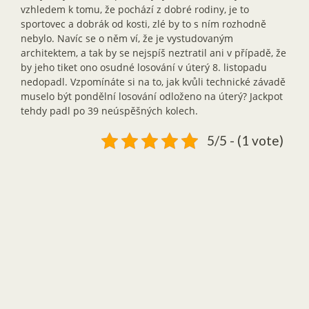
vzhledem k tomu, že pochází z dobré rodiny, je to
sportovec a dobrák od kosti, zlé by to s ním rozhodně
nebylo. Navíc se o něm ví, že je vystudovaným
architektem, a tak by se nejspíš neztratil ani v případě, že
by jeho tiket ono osudné losování v úterý 8. listopadu
nedopadl. Vzpomínáte si na to, jak kvůli technické závadě
muselo být pondělní losování odloženo na úterý? Jackpot
tehdy padl po 39 neúspěšných kolech.
5/5 - (1 vote)