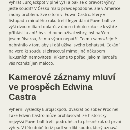
Vyhrát Eurojackpot v plné výši a pak se o pravost výhry
ještě soudit? V Česku málo pravděpodobné, ale v Americe
žádný problém. Své o tom ví Edwin Castro, který v
listopadu minulého roku trefil legendární Powerball ve
výši dvou miliard dolarů, v únoru tohoto roku se k výhře
přihlásil a aniž by si dlouho užíval výhry, byl nařčen
Josem Riverou, že mu výhra nepatří. To mu samozřejmě
nebránilo v tom, aby si dál užíval svého bohatství. Čekání
na verdikt soudu si zkracoval mimo jiné nákupem
luxusních nemovitostí. Říkáme to pořád, jako miliardáře
vás rozhází jen máloco.
Kamerové záznamy mluví
ve prospěch Edwina
Castra
Výherní výsledky Eurojackpotu dvakrát po sobě? Proč ne!
Také Edwin Castro může prohlašovat, že historicky
nejvyšší Powerball trefil podruhé, a to přesně rok od první
výhry. V této době totiž padl verdikt soudu, který uznává