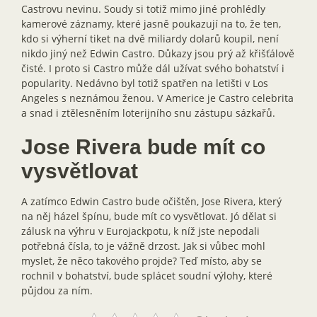
Castrovu nevinu. Soudy si totiž mimo jiné prohlédly
kamerové záznamy, které jasně poukazují na to, že ten,
kdo si výherní tiket na dvě miliardy dolarů koupil, není
nikdo jiný než Edwin Castro. Důkazy jsou prý až křišťálově
čisté. I proto si Castro může dál užívat svého bohatství i
popularity. Nedávno byl totiž spatřen na letišti v Los
Angeles s neznámou ženou. V Americe je Castro celebrita
a snad i ztělesněním loterijního snu zástupu sázkařů.
Jose Rivera bude mít co
vysvětlovat
A zatímco Edwin Castro bude očištěn, Jose Rivera, který
na něj házel špínu, bude mít co vysvětlovat. Jó dělat si
zálusk na výhru v Eurojackpotu, k níž jste nepodali
potřebná čísla, to je vážně drzost. Jak si vůbec mohl
myslet, že něco takového projde? Teď místo, aby se
rochnil v bohatství, bude splácet soudní výlohy, které
půjdou za ním.