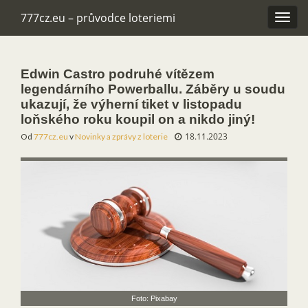
777cz.eu – průvodce loteriemi
Rozba
navig
Edwin Castro podruhé vítězem
legendárního Powerballu. Záběry u soudu
ukazují, že výherní tiket v listopadu
loňského roku koupil on a nikdo jiný!
18.11.2023
Od
777cz.eu
v
Novinky a zprávy z loterie
Foto: Pixabay