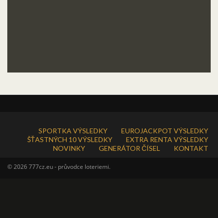
SPORTKA VÝSLEDKY
EUROJACKPOT VÝSLEDKY
ŠŤASTNÝCH 10 VÝSLEDKY
EXTRA RENTA VÝSLEDKY
NOVINKY
GENERÁTOR ČÍSEL
KONTAKT
© 2026 777cz.eu - průvodce loteriemi.