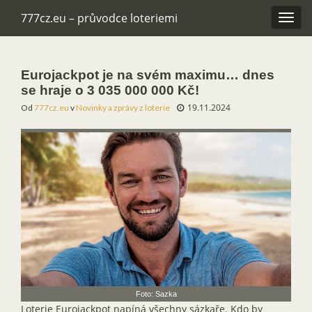
777cz.eu – průvodce loteriemi
Rozba
navig
Eurojackpot je na svém maximu… dnes
se hraje o 3 035 000 000 Kč!
19.11.2024
Od
777cz.eu
v
Novinky a zprávy z loterie
Foto: Sazka
Loterie Eurojackpot napíná všechny sázkaře. Kdo by