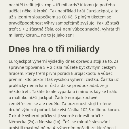
nechtěl trefit její strop – tři miliardy? K tomu je potřeba
udělat několik kroků. Tak například hrát Eurojackpot, a to
už s jedním sloupečkem za 60 Kč. S plným tiketem se
pravděpodobnost výhry samozřejmě zvyšuje. Pak už stačí
trefit 5 + 2 šťastná čísla, což není vůbec snadné. Vyhrát tři
miliardy korun… no to je jako sen!
Dnes hra o tři miliardy
Eurojackpot výherní výsledky dnes opravdu stojí za to. Za
správně tipovaná 5 + 2 čísla můžete být čtvrtým českým
hráčem, který trefil první pořadí Eurojackpotu a vůbec
prvním, kdo pokořil tak vysokou výherní částku. Částka už
prakticky nemá kam růst a dá se předpokládat, že ji
někdo trefí. Takhle to ale vypadalo i minule, kdy se hrálo
o malinko nižší jackpot. Žádné eurojackpotové
zemětřesení se ale nedělo. Za pozornost stojí trefené
druhé výherní pořadí, kde visí částka 102,5 milionu korun.
Z druhé výherní příčky si ji svorně odnesli hráči z
Německa (2x) a Norska (1x). Češi se minulé slosování
umístili maximálně na 4. výherním pořadí, ze kterého si