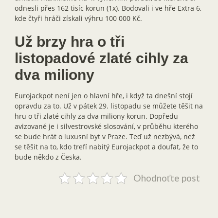
odnesli přes 162 tisíc korun (1x). Bodovali i ve hře Extra 6,
kde čtyři hráči získali výhru 100 000 Kč.
Už brzy hra o tři
listopadové zlaté cihly za
dva miliony
Eurojackpot není jen o hlavní hře, i když ta dnešní stojí
opravdu za to. Už v pátek 29. listopadu se můžete těšit na
hru o tři zlaté cihly za dva miliony korun. Dopředu
avizované je i silvestrovské slosování, v průběhu kterého
se bude hrát o luxusní byt v Praze. Teď už nezbývá, než
se těšit na to, kdo trefí nabitý Eurojackpot a doufat, že to
bude někdo z Česka.
Ohodnoťte post