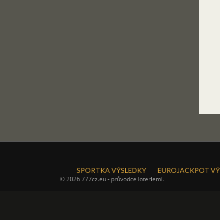
SPORTKA VÝSLEDKY
EUROJACKPOT VÝ
© 2026 777cz.eu - průvodce loteriemi.