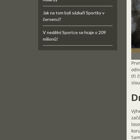
Jak na tom byli sázkaři Sportky v
červenci?
V nedělní Sportce se hraje o 209
milionů!
Prvn
odne
tři 
slo
Dn
Výhe
začá
loso
koru
Samo