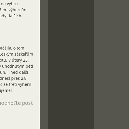
e na výhru
 třem výhercům,
řady dalších
těšila, o tom
. Českým sázkařům
otu. V úterý 23.
íky uhodnutým pěti
run. Hned další
odnesl přes 2,8
č ze třetí výherní
ujeme!
odnoťte post