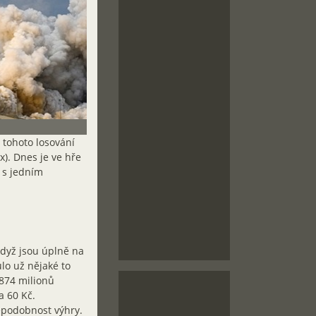
z tohoto losování
x). Dnes je ve hře
ž s jedním
když jsou úplně na
ulo už nějaké to
 874 milionů
a 60 Kč.
děpodobnost výhry.