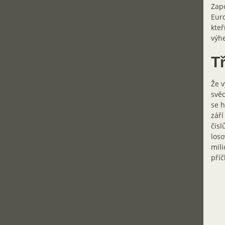
Zapo
Euro
kteř
výhe
T
Že v
svěd
se h
září
čísl
loso
mili
příč