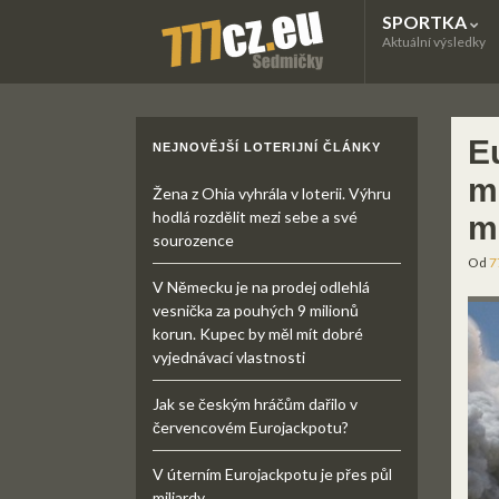
SPORTKA
Aktuální výsledky
E
NEJNOVĚJŠÍ LOTERIJNÍ ČLÁNKY
m
Žena z Ohia vyhrála v loterii. Výhru
hodlá rozdělit mezi sebe a své
m
sourozence
Od
7
V Německu je na prodej odlehlá
vesnička za pouhých 9 milionů
korun. Kupec by měl mít dobré
vyjednávací vlastnosti
Jak se českým hráčům dařilo v
červencovém Eurojackpotu?
V úterním Eurojackpotu je přes půl
miliardy