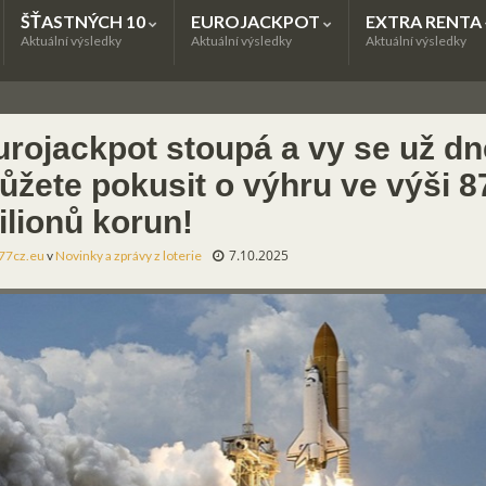
ŠŤASTNÝCH 10
EUROJACKPOT
EXTRA RENTA
Aktuální výsledky
Aktuální výsledky
Aktuální výsledky
urojackpot stoupá a vy se už d
ůžete pokusit o výhru ve výši 8
ilionů korun!
7.10.2025
77cz.eu
v
Novinky a zprávy z loterie