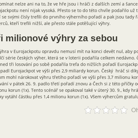
mínat nelze ani na to, že ve hře jsou i hráči z dalších zemí a šanc
jackpotu není nijak vysoká. Přesto se to do této chvíle podařilo už
í se svými čísly trefili do prvního výherního pořadí a pak jsou tady 
rců, kteří trefili nižší, ale přesto stále potěšující výhry.
ři milionové výhry za sebou
ýhra v Eurojackpotu opravdu nemusí mít na konci devět nul, aby po
čí série českých výher, která se v loterii podařila celkem nedávno
ned tři losování po sobě podařila trefa do nižších pořadí Eurojackp
 padl Eurojackpot ve výši přes 2,9 miliardy korun. Český hráč si d
ům mohl nárokovat výhru třetího pořadí ve výši přes 3,7 milionu ko
vání v pátek 26. 9. padlo třetí pořadí znovu a Čech si z této příčky 
onu korun (1x). Tento scénář se opakoval také v úterý 30. 9., kdy hrá
ky vytáhl částku přes 1,4 milionu korun (1x). Všem výhercům gratul
Oh