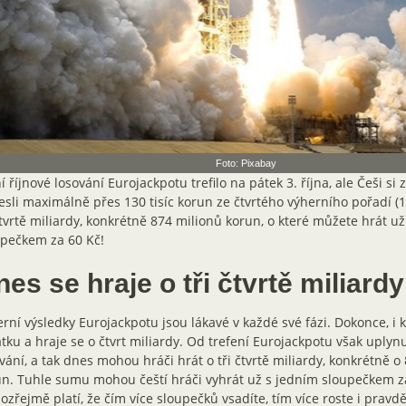
Foto: Pixabay
í říjnové losování Eurojackpotu trefilo na pátek 3. října, ale Češi si 
sli maximálně přes 130 tisíc korun ze čtvrtého výherního pořadí (1
čtvrtě miliardy, konkrétně 874 milionů korun, o které můžete hrát u
upečkem za 60 Kč!
es se hraje o tři čtvrtě miliardy
rní výsledky Eurojackpotu jsou lákavé v každé své fázi. Dokonce, i 
tku a hraje se o čtvrt miliardy. Od trefení Eurojackpotu však uplyn
vání, a tak dnes mohou hráči hrát o tři čtvrtě miliardy, konkrétně o
n. Tuhle sumu mohou čeští hráči vyhrát už s jedním sloupečkem z
zřejmě platí, že čím více sloupečků vsadíte, tím více roste i prav