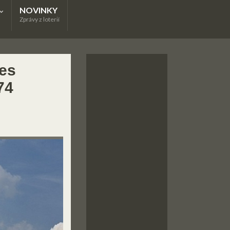
NOVINKY
Zprávy z loterií
nes
74