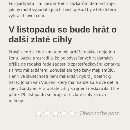
Eurojackpotu – miliardář Henri sázkařům demonstruje,
jak by mohl vypadat i jejich život, pokud by v této loterii
vyhráli hlavní cenu.
V listopadu se bude hrát o
další zlaté cihly
Právě Henri s charismatem miliardáře nalákal nejednu
ženu. Sazka prozradila, že po odvysílaných reklamách
přišla do redakcí řada žádostí o zprostředkování kontaktu
s tímto miliardářem. Bohužel ale tyto ženy mají smůlu.
Henri ve skutečnosti není miliardář, nýbrž jihoafrický
herec Johan van Vuuren, který má manželku a dvě děti a
žije v Londýně. Hra o zlaté cihly s říjnem neskončila. Už v
pátek 29. listopadu se hraje o tři zlaté cihly za dva
miliony.
Ohodnoťte post