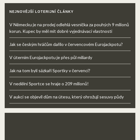
NEJNOVĚJŠÍ LOTERIJNÍ ČLÁNKY
V Německu je na prodej odlehlá vesnička za pouhých 9 milionů
korun. Kupec by měl mít dobré vyjednávací vlastnosti
Jak se českým hráčům dařilo v červencovém Eurojackpotu?
V úterním Eurojackpotu je přes půl miliardy
Jak na tom byli sázkaři Sportky v červenci?
V nedělní Sportce se hraje o 209 milionů!
V aukci se objevil dům na útesu, který ohrožují sesuvy půdy