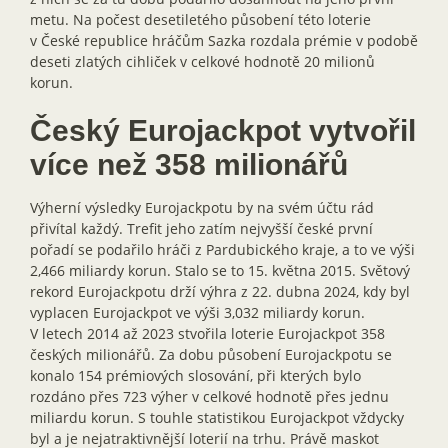
metu. Na počest desetiletého působení této loterie
v České republice hráčům Sazka rozdala prémie v podobě
deseti zlatých cihliček v celkové hodnotě 20 milionů
korun.
Český Eurojackpot vytvořil
více než 358 milionářů
Výherní výsledky Eurojackpotu by na svém účtu rád
přivítal každý. Trefit jeho zatím nejvyšší české první
pořadí se podařilo hráči z Pardubického kraje, a to ve výši
2,466 miliardy korun. Stalo se to 15. května 2015. Světový
rekord Eurojackpotu drží výhra z 22. dubna 2024, kdy byl
vyplacen Eurojackpot ve výši 3,032 miliardy korun.
V letech 2014 až 2023 stvořila loterie Eurojackpot 358
českých milionářů. Za dobu působení Eurojackpotu se
konalo 154 prémiových slosování, při kterých bylo
rozdáno přes 723 výher v celkové hodnotě přes jednu
miliardu korun. S touhle statistikou Eurojackpot vždycky
byl a je nejatraktivnější loterií na trhu. Právě maskot