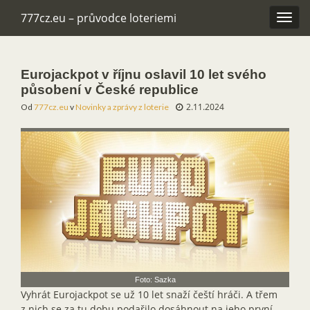
777cz.eu – průvodce loteriemi
Rozba
navig
Eurojackpot v říjnu oslavil 10 let svého
působení v České republice
2.11.2024
Od
777cz.eu
v
Novinky a zprávy z loterie
Foto: Sazka
Vyhrát Eurojackpot se už 10 let snaží čeští hráči. A třem
z nich se za tu dobu podařilo dosáhnout na jeho první