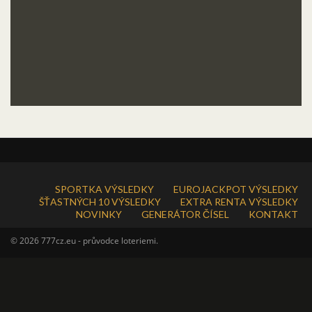
SPORTKA VÝSLEDKY
EUROJACKPOT VÝSLEDKY
ŠŤASTNÝCH 10 VÝSLEDKY
EXTRA RENTA VÝSLEDKY
NOVINKY
GENERÁTOR ČÍSEL
KONTAKT
© 2026 777cz.eu - průvodce loteriemi.