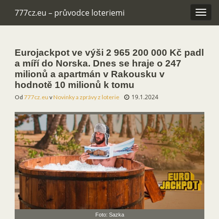
777cz.eu – průvodce loteriemi
Rozba
navig
Eurojackpot ve výši 2 965 200 000 Kč padl
a míří do Norska. Dnes se hraje o 247
milionů a apartmán v Rakousku v
hodnotě 10 milionů k tomu
19.1.2024
Od
777cz.eu
v
Novinky a zprávy z loterie
Foto: Sazka