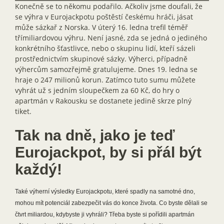
Konečně se to někomu podařilo. Ačkoliv jsme doufali, že
se výhra v Eurojackpotu poštěstí českému hráči, jásat
může sázkař z Norska. V úterý 16. ledna trefil téměř
třímiliardovou výhru. Není jasné, zda se jedná o jediného
konkrétního šťastlivce, nebo o skupinu lidí, kteří sázeli
prostřednictvím skupinové sázky. Výherci, případně
výhercům samozřejmě gratulujeme. Dnes 19. ledna se
hraje o 247 milionů korun. Zatímco tuto sumu můžete
vyhrát už s jedním sloupečkem za 60 Kč, do hry o
apartmán v Rakousku se dostanete jedině skrze plný
tiket.
Tak na dně, jako je teď
Eurojackpot, by si přál být
každý!
Také výherní výsledky Eurojackpotu, které spadly na samotné dno,
mohou mít potenciál zabezpečit vás do konce života. Co byste dělali se
čtvrt miliardou, kdybyste ji vyhráli? Třeba byste si pořídili apartmán