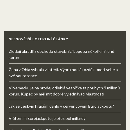
NEJNOVĚJŠÍ LOTERIJNÍ ČLÁNKY
Zloději ukradli z obchodu stavebnici Lego za několik milionů
korun
Žena z Ohia vyhrála v loterii. Výhru hodlá rozdělit mezi sebe a
své sourozence
V Německu je na prodej odlehlá vesnička za pouhých 9 milionů
korun. Kupec by měl mít dobré vyjednávací vlastnosti
Jak se českým hráčům dařilo v červencovém Eurojackpotu?
V úterním Eurojackpotu je přes půl miliardy