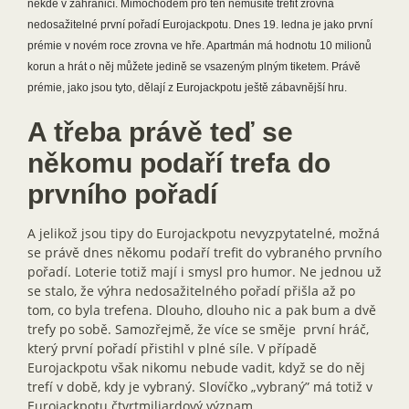
někde v zahraničí. Mimochodem pro ten nemusíte trefit zrovna
nedosažitelné první pořadí Eurojackpotu. Dnes 19. ledna je jako první
prémie v novém roce zrovna ve hře. Apartmán má hodnotu 10 milionů
korun a hrát o něj můžete jedině se vsazeným plným tiketem. Právě
prémie, jako jsou tyto, dělají z Eurojackpotu ještě zábavnější hru.
A třeba právě teď se
někomu podaří trefa do
prvního pořadí
A jelikož jsou tipy do Eurojackpotu nevyzpytatelné, možná
se právě dnes někomu podaří trefit do vybraného prvního
pořadí. Loterie totiž mají i smysl pro humor. Ne jednou už
se stalo, že výhra nedosažitelného pořadí přišla až po
tom, co byla trefena. Dlouho, dlouho nic a pak bum a dvě
trefy po sobě. Samozřejmě, že více se směje první hráč,
který první pořadí přistihl v plné síle. V případě
Eurojackpotu však nikomu nebude vadit, když se do něj
trefí v době, kdy je vybraný. Slovíčko „vybraný” má totiž v
Eurojackpotu čtvrtmiliardový význam.