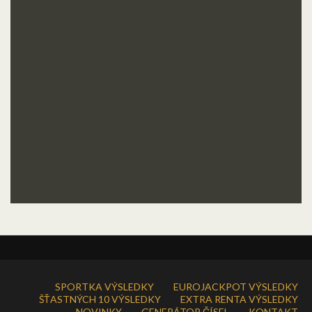
SPORTKA VÝSLEDKY
EUROJACKPOT VÝSLEDKY
ŠŤASTNÝCH 10 VÝSLEDKY
EXTRA RENTA VÝSLEDKY
NOVINKY
GENERÁTOR ČÍSEL
KONTAKT