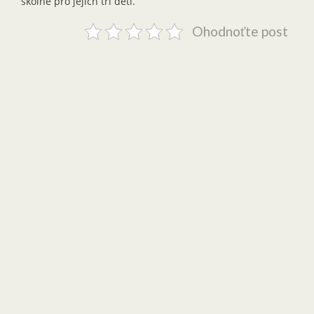
školné pro jejich tři děti.
Ohodnoťte post