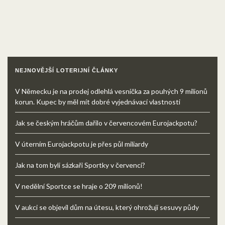
NEJNOVĚJŠÍ LOTERIJNÍ ČLÁNKY
V Německu je na prodej odlehlá vesnička za pouhých 9 milionů
korun. Kupec by měl mít dobré vyjednávací vlastnosti
Jak se českým hráčům dařilo v červencovém Eurojackpotu?
V úterním Eurojackpotu je přes půl miliardy
Jak na tom byli sázkaři Sportky v červenci?
V nedělní Sportce se hraje o 209 milionů!
V aukci se objevil dům na útesu, který ohrožují sesuvy půdy