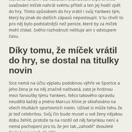
uvažování míček nahrál svému příteli a ten jej hodil zpět
do hry. Tímto způsobem do hry vrátil i svůj Yankees tým,
který by jinak do dalších zápasů nepostoupil. V tu chvíli to
pro něj bylo podstatnější než peníze, které by za míček
mohl získat. Svého rozhodnutí nelituje ani s odstupem
času.
Díky tomu, že míček vrátil
do hry, se dostal na titulky
novin
Sice nemá na účtu výplatu podobnou výhře ve Sportce a
jeho žena je na něj značně naštvaná, zato je hrdinou
mezi fanoušky týmu Yankees. Něco takového opravdu
neudělá každý a jméno Marcus Kline je skloňováno na
všech titulkách sportovních novin. Užívat si může toho, že
je teď celebritou. Svůj čin bude muset u své ženy nějakou
dobu žehlit, protože ta na rozdíl od něj fanynkou není a
nemá pochopení pro to, že jen tak „zahodil” dvouleté