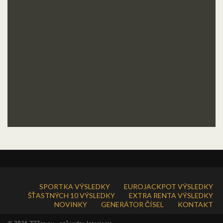
SPORTKA VÝSLEDKY
EUROJACKPOT VÝSLEDKY
ŠŤASTNÝCH 10 VÝSLEDKY
EXTRA RENTA VÝSLEDKY
NOVINKY
GENERÁTOR ČÍSEL
KONTAKT