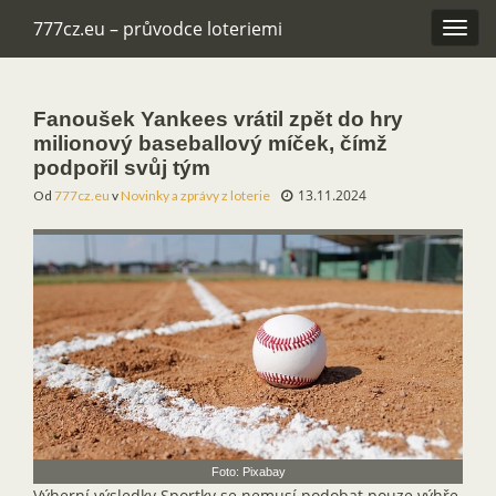
777cz.eu – průvodce loteriemi
Rozba
navig
Fanoušek Yankees vrátil zpět do hry
milionový baseballový míček, čímž
podpořil svůj tým
13.11.2024
Od
777cz.eu
v
Novinky a zprávy z loterie
Foto: Pixabay
Výherní výsledky Sportky se nemusí podobat pouze výhře