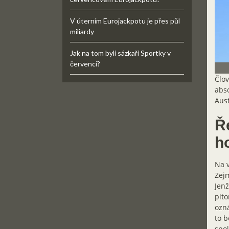
V úterním Eurojackpotu je přes půl
miliardy
Jak na tom byli sázkaři Sportky v
červenci?
Člov
abso
Aust
Ře
h
Na v
Zejm
Jenž
pito
ozná
to b
spol