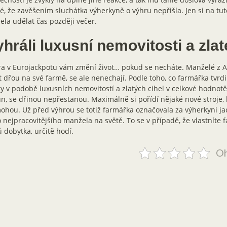
é, že zavěšením sluchátka výherkyně o výhru nepřišla. Jen si na tut
la udělat čas později večer.
hráli luxusní nemovitosti a zlat
a v Eurojackpotu vám změní život… pokud se necháte. Manželé z Aus
t dřou na své farmě, se ale nenechají. Podle toho, co farmářka tvrdi
y v podobě luxusních nemovitostí a zlatých cihel v celkové hodnot
n, se dřinou nepřestanou. Maximálně si pořídí nějaké nové stroje, k
hou. Už před výhrou se totiž farmářka označovala za výherkyni j
 nejpracovitějšího manžela na světě. To se v případě, že vlastníte
 dobytka, určitě hodí.
Oh