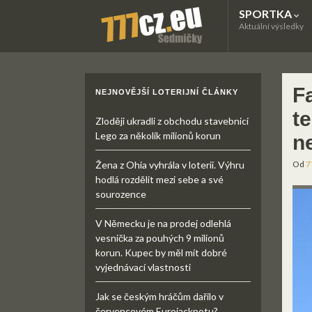
SPORTKA
Aktuální výsledky
Fa
NEJNOVĚJŠÍ LOTERIJNÍ ČLÁNKY
te
Zloději ukradli z obchodu stavebnici
Lego za několik milionů korun
n
Žena z Ohia vyhrála v loterii. Výhru
Od
7
hodlá rozdělit mezi sebe a své
sourozence
V Německu je na prodej odlehlá
vesnička za pouhých 9 milionů
korun. Kupec by měl mít dobré
vyjednávací vlastnosti
Jak se českým hráčům dařilo v
červencovém Eurojackpotu?