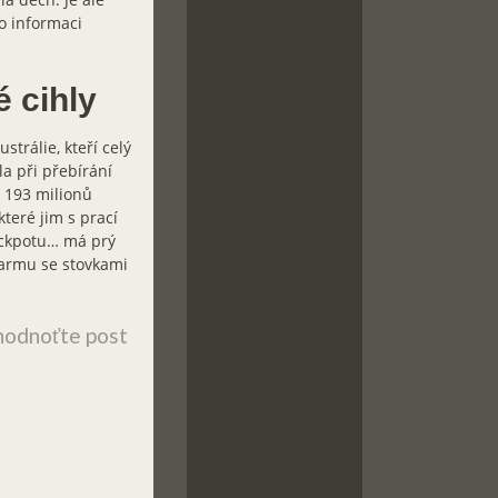
o informaci
é cihly
trálie, kteří celý
la při přebírání
ě 193 milionů
teré jim s prací
ackpotu… má prý
 farmu se stovkami
odnoťte post