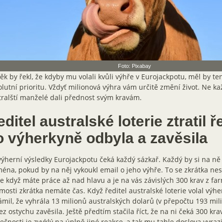
Foto: Pixabay
ěk by řekl, že kdyby mu volali kvůli výhře v Eurojackpotu, měl by te
lutní prioritu. Vždyť milionová výhra vám určitě změní život. Ne ka
ralští manželé dali přednost svým kravám.
ditel australské loterie ztratil ř
o výherkyně odbyla a zavěsila
ýherní výsledky Eurojackpotu čeká každý sázkař. Každý by si na ně j
éna, pokud by na něj vykoukl email o jeho výhře. To se zkrátka ne
e když máte práce až nad hlavu a je na vás závislých 300 krav z f
mosti zkrátka nemáte čas. Když ředitel australské loterie volal výher
mil, že vyhrála 13 milionů australských dolarů (v přepočtu 193 mil
ez ostychu zavěsila. Ještě předtím stačila říct, že na ni čeká 300 krav
ečnosti je zvyklý na úplně jiné reakce, a tak mu tahle doslova vyrazi