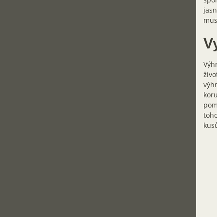
jasn
muse
Vy
Výhr
živo
výhr
koru
pomo
toho
kusů