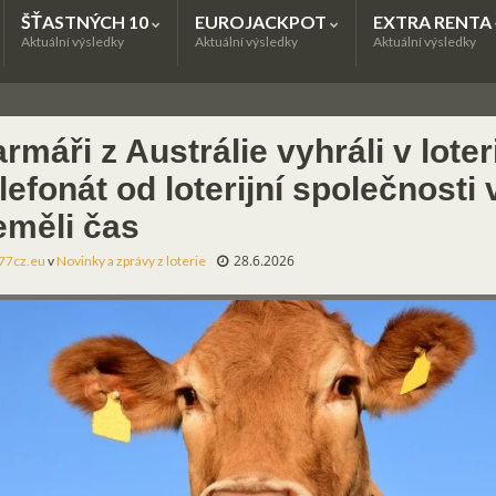
ŠŤASTNÝCH 10
EUROJACKPOT
EXTRA RENTA
Aktuální výsledky
Aktuální výsledky
Aktuální výsledky
rmáři z Austrálie vyhráli v loter
lefonát od loterijní společnosti
eměli čas
28.6.2026
77cz.eu
v
Novinky a zprávy z loterie