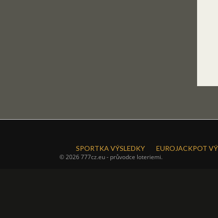
SPORTKA VÝSLEDKY
EUROJACKPOT VÝ
© 2026 777cz.eu - průvodce loteriemi.