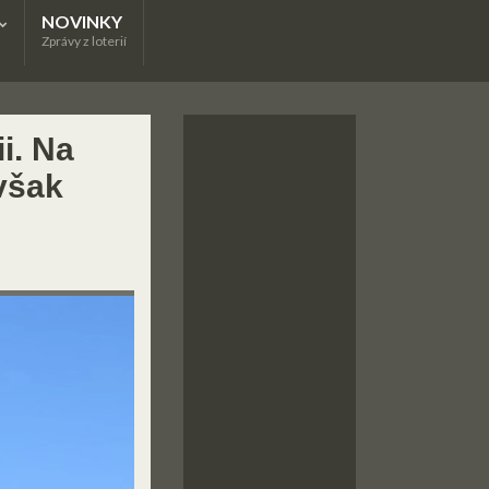
NOVINKY
Zprávy z loterií
ii. Na
 však