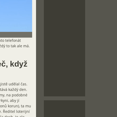
nto telefonát
ždý to tak ale má.
eč, když
istě udělal čas.
stává každý den.
army, na podobné
kyni, aby jí
ionů korun), ta mu
. Ředitel loterijní
la dech. Je ale